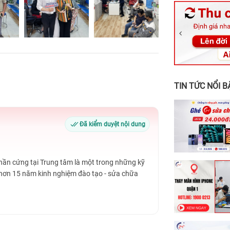
326 Lê Văn Vi
256 Võ Văn Ng
70 Nguyễn An 
24h Vũng Tàu:
198 Hoàng Văn
TIN TỨC NỔI B
Đã kiểm duyệt nội dung
Phần cứng tại Trung tâm là một trong những kỹ
 hơn 15 năm kinh nghiệm đào tạo - sửa chữa