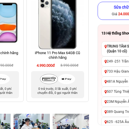
Sửa chữ
Giá
24.00
13
Hệ thống Sh
TRUNG TÂM SỬ
(Quận 10 cũ)
 chính hãng
iPhone 11 Pro Max 64GB Cũ
iPhone 11 Pro Ma
chính hãng
chính hã
249 -251 Trần
990.000đ
4.990.000đ
8.990.000đ
5.590.000đ
8
733 Hậu Giang
481A Nguyễn T
uất, 0 phí
0 trả trước, 0 lãi suất, 0 phí
0 trả trước, 0 lãi 
507 Tùng Thiệ
gười thân
chuyển đổi, 0 gọi người thân
chuyển đổi, 0 gọi 
23M Nguyễn Ản
389 Quang Tru
625 - 625A Âu