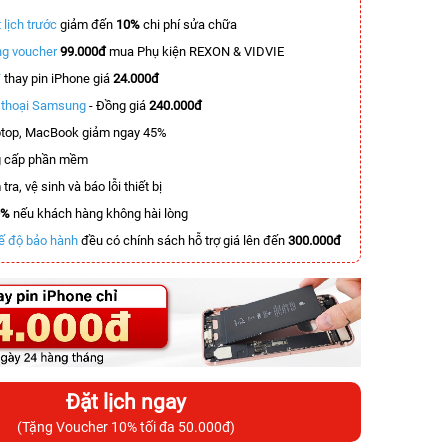
 lịch trước
giảm đến
10%
chi phí sửa chữa
g voucher
99.000đ
mua Phụ kiện REXON & VIDVIE
T
thay pin iPhone giá
24.000đ
n thoại Samsung
- Đồng giá
240.000đ
top, MacBook giảm ngay 45%
 cấp phần mềm
tra, vệ sinh và báo lỗi thiết bị
0%
nếu khách hàng không hài lòng
ế độ bảo hành
đều có chính sách hỗ trợ giá lên đến
300.000đ
Đặt lịch ngay
(Tặng Voucher 10% tối đa 50.000đ)
-6.000.000đ
-6.500.000đ