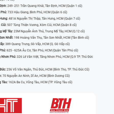
Định:
249 -251 Trần Quang Khải, Tân Định, HCM (Quận 1 cũ)
 Phú:
733 Hậu Giang, Bình Phú, HCM (Quận 6 cũ)
 Hưng:
481A Nguyễn Thị Thập, Tân Hưng, HCM (Quận 7 cũ)
 Củi:
507 Tùng Thiện Vương, Xóm Củi, HCM (Quận 8 cũ)
g Mỹ Tây:
23M Nguyễn Ảnh Thủ, Trung Mỹ Tây, HCM (Q.12 cũ)
Sơn Nhất:
198 Hoàng Văn Thụ, Tân Sơn Nhất, HCM (Tân Bình cũ)
Vấp:
389 Quang Trung, Gò Vấp, HCM (Q. Gò Vấp cũ)
 Phú:
625 - 625A Âu Cơ, Tân Phú, HCM (Quận Tân Phú cũ)
g Nhơn Phú:
326 Lê Văn Việt, Tăng Nhơn Phú, HCM (Q.9 TP. Thủ Đức
 Đức:
256 Võ Văn Ngân, Thủ Đức, HCM (Bình Thọ, TP. Thủ Đức Cũ)
n:
70 Nguyễn An Ninh, Dĩ An, HCM (Bình Dương Cũ)
g Tàu:
162A Ba Cu, Vũng Tàu, HCM (TP. Vũng Tàu cũ)