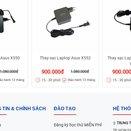
 Asus X550
Thay sạc Laptop Asus X552
Thay sạc La
900.000đ
900.00
1.080.000đ
1.080.000đ
15 - 30 phút
15 - 30 phú
ảo hành 12 tháng
Bảo hành 12 tháng
 TIN & CHÍNH SÁCH
ĐÀO TẠO
HỆ TH
TRUNG T
u
Đăng ký học thử MIỄN PHÍ
TP. HCM
(Q