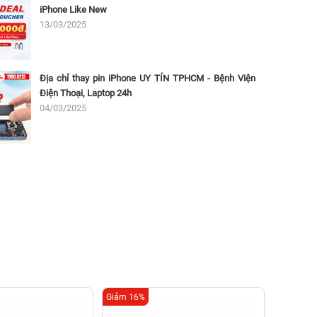
iPhone Like New
13/03/2025
Địa chỉ thay pin iPhone UY TÍN TPHCM - Bệnh Viện
Điện Thoại, Laptop 24h
04/03/2025
Giảm 16%
Giảm 16%
Thay 