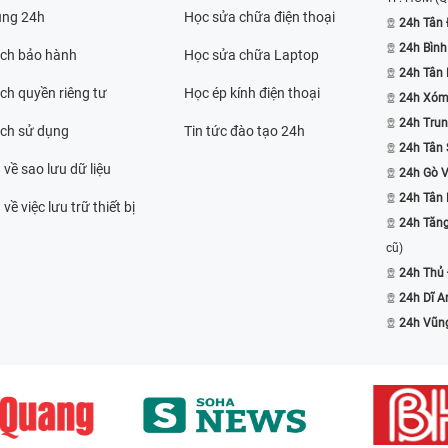
ụng 24h
Học sửa chữa điện thoại
24h Tân 
24h Bình
ách bảo hành
Học sửa chữa Laptop
24h Tân
ch quyền riêng tư
Học ép kính điện thoại
24h Xóm
24h Trun
ách sử dụng
Tin tức đào tạo 24h
24h Tân 
 về sao lưu dữ liệu
24h Gò 
24h Tân
về việc lưu trữ thiết bị
24h Tăn
cũ)
24h Thủ
24h Dĩ A
24h Vũn