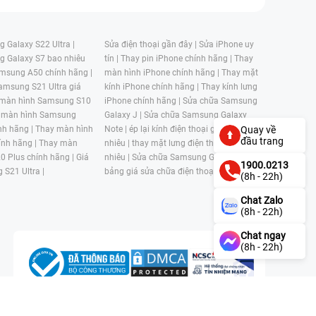
 Galaxy S22 Ultra |
Sửa điện thoại gần đây |
Sửa iPhone uy
g Galaxy S7 bao nhiêu
tín |
Thay pin iPhone chính hãng |
Thay
msung A50 chính hãng |
màn hình iPhone chính hãng |
Thay mặt
amsung S21 Ultra giá
kính iPhone chính hãng |
Thay kính lưng
 màn hình Samsung S10
iPhone chính hãng |
Sửa chữa Samsung
 màn hình Samsung
Galaxy J |
Sửa chữa Samsung Galaxy
nh hãng |
Thay màn hình
Note |
ép lại kính điện thoại giá bao
Quay về
đầu trang
nh hãng |
Thay màn
nhiêu |
thay mặt lưng điện thoại giá bao
0 Plus chính hãng |
Giá
nhiêu |
Sửa chữa Samsung Galaxy S |
1900.0213
 S21 Ultra |
bảng giá sửa chữa điện thoại samsung |
(8h - 22h)
Chat Zalo
(8h - 22h)
Chat ngay
(8h - 22h)
n, Phường 4, Quận 11, Thành phố Hồ Chí Minh, Việt Nam