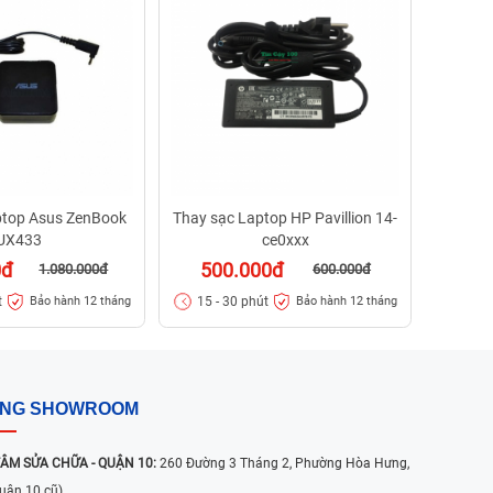
50
15 - 
ptop Asus ZenBook
Thay sạc Laptop HP Pavillion 14-
UX433
ce0xxx
0đ
500.000đ
1.080.000đ
600.000đ
t
15 - 30 phút
Bảo hành 12 tháng
Bảo hành 12 tháng
ỐNG SHOWROOM
ÂM SỬA CHỮA - QUẬN 10:
260 Đường 3 Tháng 2, Phường Hòa Hưng,
uận 10 cũ)