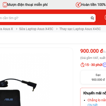
Mượn điện thoại miễn phí
Hoàn tiền 100%
a Asus X
Sửa Laptop Asus X45C
Thay sạc Laptop Asus X45C
900.000 đ
1
(Giá gồm VAT, xuất 
15 - 30 phút
Sạc
900.000 đ
Khuyến mãi nổ
Chẳng lo nắ
Chi tiết