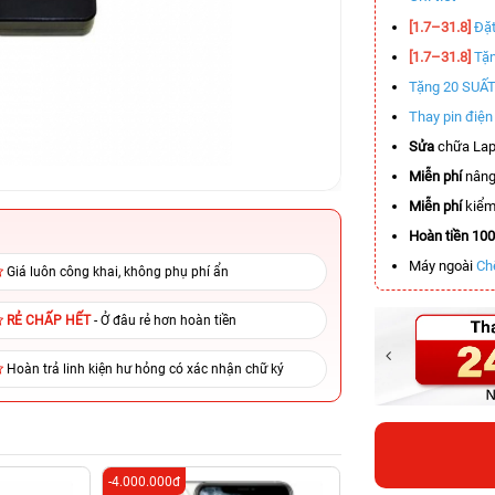
[1.7–31.8]
Đặt
[1.7–31.8]
Tặn
Tặng 20 SUẤ
Thay pin điệ
Sửa
chữa Lap
Miễn phí
nâng
Miễn phí
kiểm 
Hoàn tiền 10
Máy ngoài
Ch
Giá luôn công khai, không phụ phí ẩn
RẺ CHẤP HẾT
- Ở đâu rẻ hơn hoàn tiền
Hoàn trả linh kiện hư hỏng có xác nhận chữ ký
-4.000.000đ
-3.400.000đ