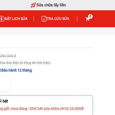
Sửa chữa lấy liền
0
ĐẶT LỊCH SỬA
TRA CỨU SỬA
.080.000 đ
hóa đơn điện tử đúng tên linh kiện)
Bảo hành 12 tháng
i bật
ng gắt, mưa dông - Ghé 24h sửa chữa chỉ từ 24.000đ!