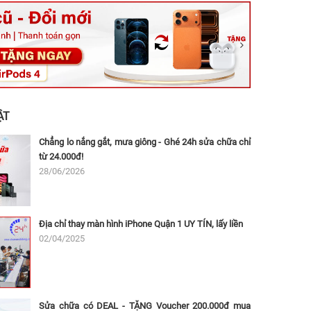
ệt, Tăng Nhơn Phú, Hồ Chí Minh (Q.9 TP. Thủ Đức cũ)
ân, Thủ Đức, Hồ Chí Minh (Bình Thọ, TP. Thủ Đức Cũ)
Ninh, Dĩ An, Hồ Chí Minh (Bình Dương Cũ)
 162A Ba Cu, Vũng Tàu, Hồ Chí Minh (TP. Vũng Tàu cũ)
 Thụ, Tân Sơn Nhất, Hồ Chí Minh (Tân Bình cũ)
ẬT
Chẳng lo nắng gắt, mưa giông - Ghé 24h sửa chữa chỉ
từ 24.000đ!
28/06/2026
Địa chỉ thay màn hình iPhone Quận 1 UY TÍN, lấy liền
02/04/2025
Sửa chữa có DEAL - TẶNG Voucher 200.000đ mua