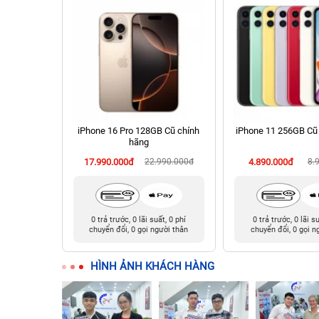
 Cũ chính
iPhone 16 Pro 128GB Cũ chính
iPhone 11 256GB Cũ
hãng
90.000đ
17.990.000đ
22.990.000đ
4.890.000đ
8.
t, 0 phí
0 trả trước, 0 lãi suất, 0 phí
0 trả trước, 0 lãi s
ười thân
chuyển đổi, 0 gọi người thân
chuyển đổi, 0 gọi n
HÌNH ẢNH KHÁCH HÀNG