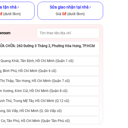
a tận nhà
Sửa giao nhận tại nhà
0đ
(dưới 5km)
Giá
0đ
(dưới 5km)
owroom
A CHỮA: 260 Đường 3 Tháng 2, Phường Hòa Hưng, TP.HCM
x 256GB Cũ
iPhone XS Max 256GB Cũ chính
iPhone 13 Pro M
ng
hãng
chính h
 Quang Khải, Tân Định, Hồ Chí Minh (Quận 1 cũ)
.990.000đ
5.790.000đ
11.790.000đ
11.490.000đ
1
, Bình Phú, Hồ Chí Minh (Quận 6 cũ)
hị Thập, Tân Hưng, Hồ Chí Minh (Quận 7 cũ)
suất, 0 phí
0 trả trước, 0 lãi suất, 0 phí
0 trả trước, 0 lãi
n Vương, Xóm Củi, Hồ Chí Minh (Quận 8 cũ)
người thân
chuyển đổi, 0 gọi người thân
chuyển đổi, 0 gọi
h Thủ, Trung Mỹ Tây, Hồ Chí Minh (Q.12 cũ)
ng, Gò Vấp, Hồ Chí Minh (Q. Gò Vấp cũ)
 Cơ, Tân Phú, Hồ Chí Minh (Quận Tân Phú cũ)