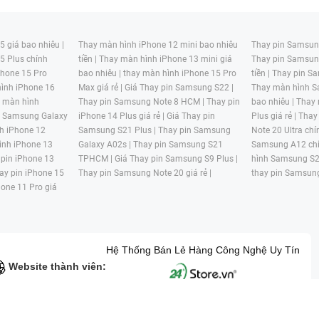
 giá bao nhiêu |
Thay màn hình iPhone 12 mini bao nhiêu
Thay pin Samsung
5 Plus chính
tiền |
Thay màn hình iPhone 13 mini giá
Thay pin Samsun
hone 15 Pro
bao nhiêu |
thay màn hình iPhone 15 Pro
tiền |
Thay pin Sa
ình iPhone 16
Max giá rẻ |
Giá Thay pin Samsung S22 |
Thay màn hình S
y màn hình
Thay pin Samsung Note 8 HCM |
Thay pin
bao nhiêu |
Thay
n Samsung Galaxy
iPhone 14 Plus giá rẻ |
Giá Thay pin
Plus giá rẻ |
Thay
h iPhone 12
Samsung S21 Plus |
Thay pin Samsung
Note 20 Ultra chí
ình iPhone 13
Galaxy A02s |
Thay pin Samsung S21
Samsung A12 chí
 pin iPhone 13
TPHCM |
Giá Thay pin Samsung S9 Plus |
hình Samsung S2
ay pin iPhone 15
Thay pin Samsung Note 20 giá rẻ |
thay pin Samsung
hone 11 Pro giá
Hệ Thống Bán Lẻ Hàng Công Nghệ Uy Tín
Website thành viên:
G MẠI HAI BỐN GIỜ Mã số thuế: 0305245702 Địa chỉ: 122/12G Tạ uyê