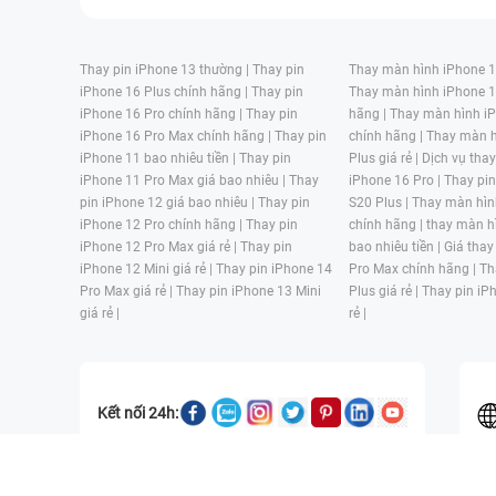
Thay pin iPhone 13 thường |
Thay pin
Thay màn hình iPhone 15
iPhone 16 Plus chính hãng |
Thay pin
Thay màn hình iPhone 1
iPhone 16 Pro chính hãng |
Thay pin
hãng |
Thay màn hình iP
iPhone 16 Pro Max chính hãng |
Thay pin
chính hãng |
Thay màn h
iPhone 11 bao nhiêu tiền |
Thay pin
Plus giá rẻ |
Dịch vụ tha
iPhone 11 Pro Max giá bao nhiêu |
Thay
iPhone 16 Pro |
Thay pi
pin iPhone 12 giá bao nhiêu |
Thay pin
S20 Plus |
Thay màn hìn
iPhone 12 Pro chính hãng |
Thay pin
chính hãng |
thay màn h
iPhone 12 Pro Max giá rẻ |
Thay pin
bao nhiêu tiền |
Giá thay
iPhone 12 Mini giá rẻ |
Thay pin iPhone 14
Pro Max chính hãng |
Th
Pro Max giá rẻ |
Thay pin iPhone 13 Mini
Plus giá rẻ |
Thay pin iP
giá rẻ |
rẻ |
Kết nối 24h:
CÔNG TY TNHH MỘT THÀNH VIÊN ĐÀO TẠO KỸ THUẬT VÀ THƯƠN