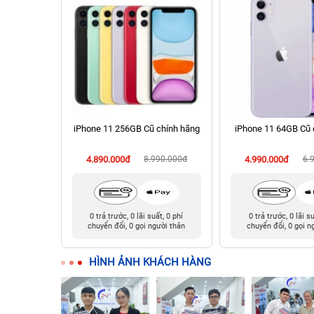
hính hãng
iPhone 11 256GB Cũ chính hãng
iPhone 11 64GB Cũ 
90.000đ
4.890.000đ
8.990.000đ
4.990.000đ
6.
t, 0 phí
0 trả trước, 0 lãi suất, 0 phí
0 trả trước, 0 lãi s
ười thân
chuyển đổi, 0 gọi người thân
chuyển đổi, 0 gọi n
HÌNH ẢNH KHÁCH HÀNG