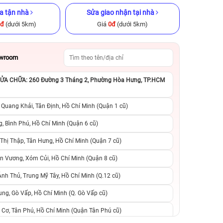
a tận nhà
Sửa giao nhận tại nhà
0đ
(dưới 5km)
Giá
0đ
(dưới 5km)
owroom
A CHỮA: 260 Đường 3 Tháng 2, Phường Hòa Hưng, TP.HCM
GB Cũ chính
iPhone 12 Pro Max 512GB Cũ
iPhone 15 Plus 12
chính hãng
hãng
 Quang Khải, Tân Định, Hồ Chí Minh (Quận 1 cũ)
.990.000đ
10.890.000đ
13.990.000đ
12.490.000đ
1
, Bình Phú, Hồ Chí Minh (Quận 6 cũ)
hị Thập, Tân Hưng, Hồ Chí Minh (Quận 7 cũ)
suất, 0 phí
0 trả trước, 0 lãi suất, 0 phí
0 trả trước, 0 lãi
n Vương, Xóm Củi, Hồ Chí Minh (Quận 8 cũ)
người thân
chuyển đổi, 0 gọi người thân
chuyển đổi, 0 gọi
h Thủ, Trung Mỹ Tây, Hồ Chí Minh (Q.12 cũ)
ng, Gò Vấp, Hồ Chí Minh (Q. Gò Vấp cũ)
 Cơ, Tân Phú, Hồ Chí Minh (Quận Tân Phú cũ)