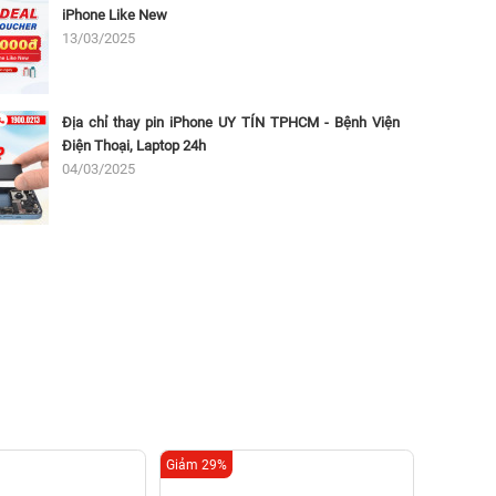
iPhone Like New
13/03/2025
Địa chỉ thay pin iPhone UY TÍN TPHCM - Bệnh Viện
Điện Thoại, Laptop 24h
04/03/2025
Giảm 29%
Giảm 29%
Thay