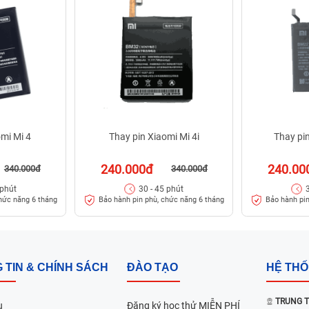
omi Mi 4
Thay pin Xiaomi Mi 4i
Thay pi
240.000đ
240.00
340.000đ
340.000đ
 phút
30 - 45 phút
hức năng 6 tháng
Bảo hành pin phù, chức năng 6 tháng
Bảo hành pin
 TIN & CHÍNH SÁCH
ĐÀO TẠO
HỆ TH
TRUNG T
u
Đăng ký học thử MIỄN PHÍ