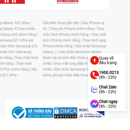
 Galaxy S22 Ultra |
Sửa điện thoại gần đây |
Sửa iPhone uy
g Galaxy S7 bao nhiêu
tín |
Thay pin iPhone chính hãng |
Thay
msung A50 chính hãng |
màn hình iPhone chính hãng |
Thay mặt
amsung S21 Ultra giá
kính iPhone chính hãng |
Thay kính lưng
 màn hình Samsung S10
iPhone chính hãng |
Sửa chữa Samsung
 màn hình Samsung
Galaxy J |
Sửa chữa Samsung Galaxy
nh hãng |
Thay màn hình
Note |
ép lại kính điện thoại giá bao
Quay về
đầu trang
nh hãng |
Thay màn
nhiêu |
thay mặt lưng điện thoại giá bao
0 Plus chính hãng |
Giá
nhiêu |
Sửa chữa Samsung Galaxy S |
1900.0213
 S21 Ultra |
bảng giá sửa chữa điện thoại samsung |
(8h - 22h)
Chat Zalo
(8h - 22h)
Chat ngay
(8h - 22h)