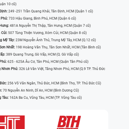
uận 10 cũ)
Định:
249 -251 Trần Quang Khải, Tân Định, HCM (Quận 1 cũ)
 Phú:
733 Hậu Giang, Bình Phú, HCM (Quận 6 cũ)
 Hưng:
481A Nguyễn Thị Thập, Tân Hưng, HCM (Quận 7 cũ)
 Củi:
507 Tùng Thiện Vương, Xóm Củi, HCM (Quận 8 cũ)
g Mỹ Tây:
23M Nguyễn Ảnh Thủ, Trung Mỹ Tây, HCM (Q.12 cũ)
Sơn Nhất:
198 Hoàng Văn Thụ, Tân Sơn Nhất, HCM (Tân Bình cũ)
Vấp:
389 Quang Trung, Gò Vấp, HCM (Q. Gò Vấp cũ)
 Phú:
625 - 625A Âu Cơ, Tân Phú, HCM (Quận Tân Phú cũ)
g Nhơn Phú:
326 Lê Văn Việt, Tăng Nhơn Phú, HCM (Q.9 TP. Thủ Đức
 Đức:
256 Võ Văn Ngân, Thủ Đức, HCM (Bình Thọ, TP. Thủ Đức Cũ)
n:
70 Nguyễn An Ninh, Dĩ An, HCM (Bình Dương Cũ)
g Tàu:
162A Ba Cu, Vũng Tàu, HCM (TP. Vũng Tàu cũ)