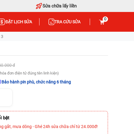
Sửa chữa lấy liền
0
ĐẶT LỊCH SỬA
TRA CỨU SỬA
 3
40.000 đ
hóa đơn điện tử đúng tên linh kiện)
Bảo hành pin phù, chức năng 6 tháng
i bật
ng gắt, mưa dông - Ghé 24h sửa chữa chỉ từ 24.000đ!