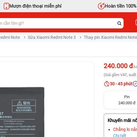
Mượn điện thoại miễn phí
Hoàn tiền 100%
Redmi Note
Sửa Xiaomi Redmi Note 3
Thay pin Xiaomi Redmi Note
240.000 đ
3
(Giá gồm VAT, xuất 
30 - 45 phút
Pin
240.000 đ
Khuyến mãi nổ
Chẳng lo nắ
Chi tiết