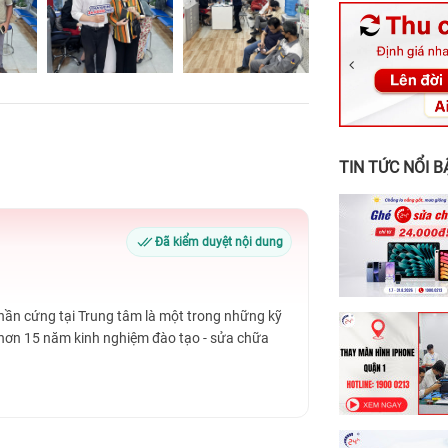
326 Lê Văn Vi
256 Võ Văn Ng
70 Nguyễn An 
24h Vũng Tàu:
198 Hoàng Văn
TIN TỨC NỔI B
Đã kiểm duyệt nội dung
Phần cứng tại Trung tâm là một trong những kỹ
 hơn 15 năm kinh nghiệm đào tạo - sửa chữa