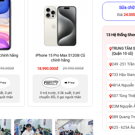
Sửa chữ
Giá
24.00
13
Hệ thống Sh
TRUNG TÂM SỬ
(Quận 10 cũ)
chính hãng
iPhone 15 Pro Max 512GB Cũ
iPhone 14 Plus 128
chính hãng
hãng
249 -251 Trần
990.000đ
18.990.000đ
29.990.000đ
9.490.000đ
13
733 Hậu Giang
481A Nguyễn T
uất, 0 phí
0 trả trước, 0 lãi suất, 0 phí
0 trả trước, 0 lãi 
507 Tùng Thiệ
gười thân
chuyển đổi, 0 gọi người thân
chuyển đổi, 0 gọi 
23M Nguyễn Ản
389 Quang Tru
625 - 625A Âu