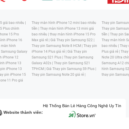
 giá bao nhiêu |
Thay màn hình iPhone 12 mini bao nhiêu
Thay pin Samsung
5 Plus chính
tiền |
Thay màn hình iPhone 13 mini giá
Thay pin Samsun
hone 15 Pro
bao nhiêu |
thay màn hình iPhone 15 Pro
tiền |
Thay pin Sa
ình iPhone 16
Max giá rẻ |
Giá Thay pin Samsung S22 |
Thay màn hình S
y màn hình
Thay pin Samsung Note 8 HCM |
Thay pin
bao nhiêu |
Thay
n Samsung Galaxy
iPhone 14 Plus giá rẻ |
Giá Thay pin
Plus giá rẻ |
Thay
h iPhone 12
Samsung S21 Plus |
Thay pin Samsung
Note 20 Ultra chí
ình iPhone 13
Galaxy A02s |
Thay pin Samsung S21
Samsung A12 chí
 pin iPhone 13
TPHCM |
Giá Thay pin Samsung S9 Plus |
hình Samsung S2
ay pin iPhone 15
Thay pin Samsung Note 20 giá rẻ |
thay pin Samsung
hone 11 Pro giá
Hệ Thống Bán Lẻ Hàng Công Nghệ Uy Tín
Website thành viên: