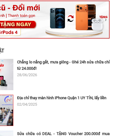
ệt, Tăng Nhơn Phú, Hồ Chí Minh (Q.9 TP. Thủ Đức cũ)
ân, Thủ Đức, Hồ Chí Minh (Bình Thọ, TP. Thủ Đức Cũ)
Ninh, Dĩ An, Hồ Chí Minh (Bình Dương Cũ)
 162A Ba Cu, Vũng Tàu, Hồ Chí Minh (TP. Vũng Tàu cũ)
 Thụ, Tân Sơn Nhất, Hồ Chí Minh (Tân Bình cũ)
ẬT
Chẳng lo nắng gắt, mưa giông - Ghé 24h sửa chữa chỉ
từ 24.000đ!
28/06/2026
Địa chỉ thay màn hình iPhone Quận 1 UY TÍN, lấy liền
02/04/2025
Sửa chữa có DEAL - TẶNG Voucher 200.000đ mua