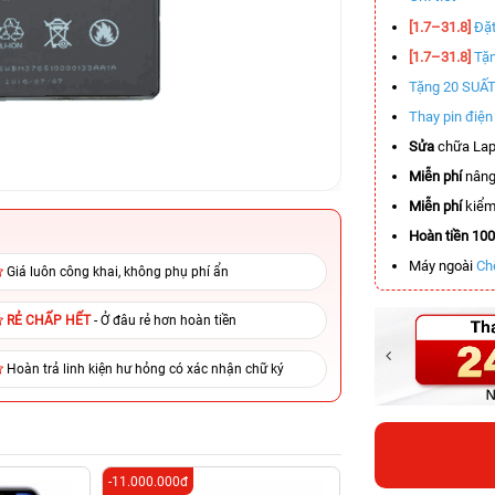
[1.7–31.8]
Đặt
[1.7–31.8]
Tặn
Tặng 20 SUẤ
Thay pin điệ
Sửa
chữa Lap
Miễn phí
nâng
Miễn phí
kiểm 
Hoàn tiền 10
Máy ngoài
Ch
Giá luôn công khai, không phụ phí ẩn
RẺ CHẤP HẾT
- Ở đâu rẻ hơn hoàn tiền
Hoàn trả linh kiện hư hỏng có xác nhận chữ ký
-11.000.000đ
-4.500.000đ