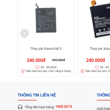
Thay pin Xiaomi Mi 5
Thay pin Xia
240.000đ
240.000đ
390.000đ
30 - 45 phút
30 - 45
Bảo hành pin phù, chức năng 6 tháng
Bảo hành pin phù, c
THÔNG TIN LIÊN HỆ
THÔNG
1900.0213
Tổng đài mua hàng:
Giới thiệ