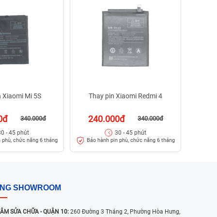
24
Bảo h
n Xiaomi Mi 5S
Thay pin Xiaomi Redmi 4
0đ
240.000đ
340.000đ
340.000đ
30 - 45 phút
30 - 45 phút
 phù, chức năng 6 tháng
Bảo hành pin phù, chức năng 6 tháng
ỐNG SHOWROOM
ÂM SỬA CHỮA - QUẬN 10:
260 Đường 3 Tháng 2, Phường Hòa Hưng,