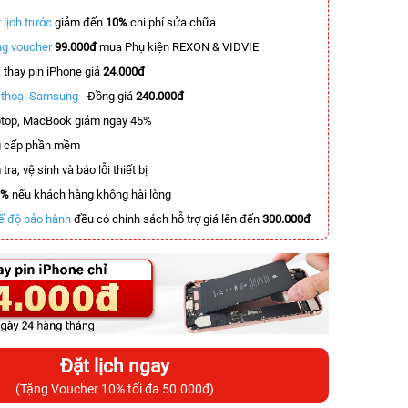
 lịch trước
giảm đến
10%
chi phí sửa chữa
g voucher
99.000đ
mua Phụ kiện REXON & VIDVIE
T
thay pin iPhone giá
24.000đ
n thoại Samsung
- Đồng giá
240.000đ
top, MacBook giảm ngay 45%
 cấp phần mềm
tra, vệ sinh và báo lỗi thiết bị
0%
nếu khách hàng không hài lòng
ế độ bảo hành
đều có chính sách hỗ trợ giá lên đến
300.000đ
Đặt lịch ngay
(Tặng Voucher 10% tối đa 50.000đ)
-3.100.000đ
-5.500.000đ