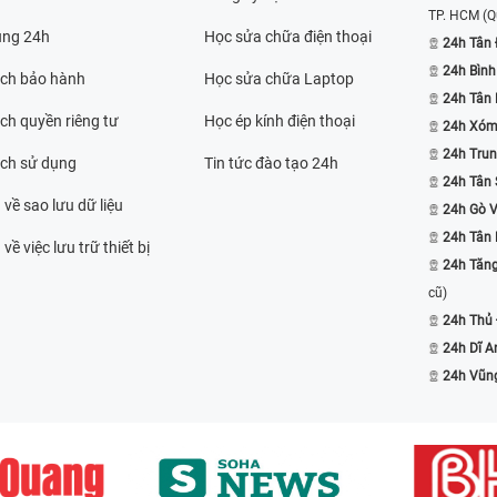
TP. HCM
(Q
ụng 24h
Học sửa chữa điện thoại
24h Tân 
24h Bình
ách bảo hành
Học sửa chữa Laptop
24h Tân
ch quyền riêng tư
Học ép kính điện thoại
24h Xóm
24h Trun
ách sử dụng
Tin tức đào tạo 24h
24h Tân 
 về sao lưu dữ liệu
24h Gò 
24h Tân
về việc lưu trữ thiết bị
24h Tăn
cũ)
24h Thủ
24h Dĩ A
24h Vũn