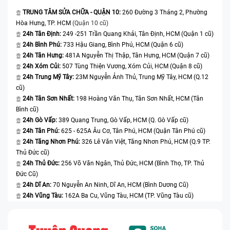
TRUNG TÂM SỬA CHỮA - QUẬN 10:
260 Đường 3 Tháng 2, Phường
Hòa Hưng, TP. HCM
(Quận 10 cũ)
24h Tân Định:
249 -251 Trần Quang Khải, Tân Định, HCM (Quận 1 cũ)
24h Bình Phú:
733 Hậu Giang, Bình Phú, HCM (Quận 6 cũ)
24h Tân Hưng:
481A Nguyễn Thị Thập, Tân Hưng, HCM (Quận 7 cũ)
24h Xóm Củi:
507 Tùng Thiện Vương, Xóm Củi, HCM (Quận 8 cũ)
24h Trung Mỹ Tây:
23M Nguyễn Ảnh Thủ, Trung Mỹ Tây, HCM (Q.12
cũ)
24h Tân Sơn Nhất:
198 Hoàng Văn Thụ, Tân Sơn Nhất, HCM (Tân
Bình cũ)
24h Gò Vấp:
389 Quang Trung, Gò Vấp, HCM (Q. Gò Vấp cũ)
24h Tân Phú:
625 - 625A Âu Cơ, Tân Phú, HCM (Quận Tân Phú cũ)
24h Tăng Nhơn Phú:
326 Lê Văn Việt, Tăng Nhơn Phú, HCM (Q.9 TP.
Thủ Đức cũ)
24h Thủ Đức:
256 Võ Văn Ngân, Thủ Đức, HCM (Bình Thọ, TP. Thủ
Đức Cũ)
24h Dĩ An:
70 Nguyễn An Ninh, Dĩ An, HCM (Bình Dương Cũ)
24h Vũng Tàu:
162A Ba Cu, Vũng Tàu, HCM (TP. Vũng Tàu cũ)