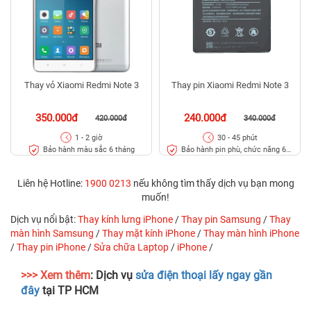
Thay vỏ Xiaomi Redmi Note 3
Thay pin Xiaomi Redmi Note 3
350.000đ
240.000đ
420.000đ
340.000đ
1 - 2 giờ
30 - 45 phút
Bảo hành màu sắc 6 tháng
Bảo hành pin phù, chức năng 6
tháng
Liên hệ Hotline:
1900 0213
nếu không tìm thấy dịch vụ bạn mong
muốn!
Dịch vụ nổi bật:
Thay kính lưng iPhone
/
Thay pin Samsung
/
Thay
màn hình Samsung
/
Thay mặt kính iPhone
/
Thay màn hình iPhone
/
Thay pin iPhone
/
Sửa chữa Laptop
/
iPhone
/
>>> Xem thêm
: Dịch vụ
sửa điện thoại lấy ngay gần
đây
tại TP HCM