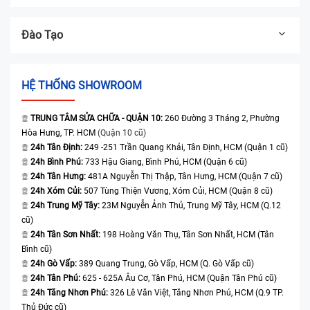
Đào Tạo
HỆ THỐNG SHOWROOM
TRUNG TÂM SỬA CHỮA - QUẬN 10:
260 Đường 3 Tháng 2, Phường
Hòa Hưng, TP. HCM
(Quận 10 cũ)
24h Tân Định:
249 -251 Trần Quang Khải, Tân Định, HCM (Quận 1 cũ)
24h Bình Phú:
733 Hậu Giang, Bình Phú, HCM (Quận 6 cũ)
24h Tân Hưng:
481A Nguyễn Thị Thập, Tân Hưng, HCM (Quận 7 cũ)
24h Xóm Củi:
507 Tùng Thiện Vương, Xóm Củi, HCM (Quận 8 cũ)
24h Trung Mỹ Tây:
23M Nguyễn Ảnh Thủ, Trung Mỹ Tây, HCM (Q.12
cũ)
24h Tân Sơn Nhất:
198 Hoàng Văn Thụ, Tân Sơn Nhất, HCM (Tân
Bình cũ)
24h Gò Vấp:
389 Quang Trung, Gò Vấp, HCM (Q. Gò Vấp cũ)
24h Tân Phú:
625 - 625A Âu Cơ, Tân Phú, HCM (Quận Tân Phú cũ)
24h Tăng Nhơn Phú:
326 Lê Văn Việt, Tăng Nhơn Phú, HCM (Q.9 TP.
Thủ Đức cũ)