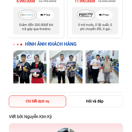
6.990.000đ
11.990.000đ
12.790.000đ
15.990.000đ
Giảm đến 200.000đ khi
0 trả trước, 0 lãi suất, 0
trả góp qua Kredivo
phí chuyển đổi, 0 gọi
người thân
HÌNH ẢNH KHÁCH HÀNG
Chi tiết dịch vụ
Hỏi và đáp
Viết bởi: Nguyễn Kim Kỳ