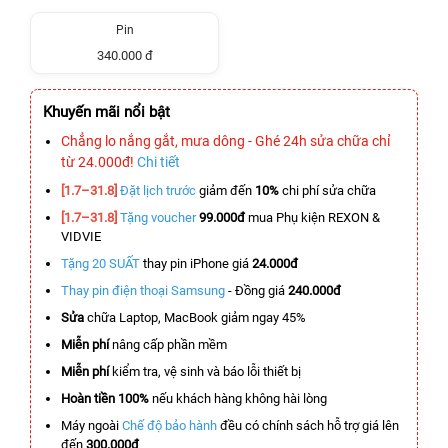
Pin
340.000 đ
Khuyến mãi nổi bật
Chẳng lo nắng gắt, mưa dông - Ghé 24h sửa chữa chỉ
từ 24.000đ!
Chi tiết
[1.7–31.8]
Đặt lịch trước
giảm đến
10%
chi phí sửa chữa
[1.7–31.8]
Tặng voucher
99.000đ
mua Phụ kiện REXON &
VIDVIE
Tặng 20 SUẤT
thay pin iPhone giá
24.000đ
Thay pin điện thoại Samsung
- Đồng giá
240.000đ
Sửa
chữa Laptop, MacBook giảm ngay 45%
Miễn phí
nâng cấp phần mềm
Miễn phí
kiểm tra, vệ sinh và báo lỗi thiết bị
Hoàn tiền 100%
nếu khách hàng không hài lòng
Máy ngoài
Chế độ bảo hành
đều có chính sách hỗ trợ giá lên
đến
300.000đ