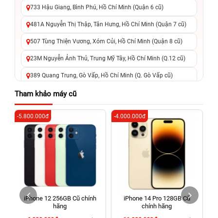
733 Hậu Giang, Bình Phú, Hồ Chí Minh (Quận 6 cũ)
481A Nguyễn Thị Thập, Tân Hưng, Hồ Chí Minh (Quận 7 cũ)
507 Tùng Thiện Vương, Xóm Củi, Hồ Chí Minh (Quận 8 cũ)
23M Nguyễn Ảnh Thủ, Trung Mỹ Tây, Hồ Chí Minh (Q.12 cũ)
389 Quang Trung, Gò Vấp, Hồ Chí Minh (Q. Gò Vấp cũ)
625 - 625A Âu Cơ, Tân Phú, Hồ Chí Minh (Quận Tân Phú cũ)
Tham khảo máy cũ
326 Lê Văn Việt, Tăng Nhơn Phú, Hồ Chí Minh (Q.9 TP. Thủ
-5.800.000đ
-4.000.000đ
-2
Đức cũ)
256 Võ Văn Ngân, Thủ Đức, Hồ Chí Minh (Bình Thọ, TP. Thủ
Đức Cũ)
70 Nguyễn An Ninh, Dĩ An, Hồ Chí Minh (Bình Dương Cũ)
24h Vũng Tàu: 162A Ba Cu, Vũng Tàu, Hồ Chí Minh (TP. Vũng
Tàu cũ)
h
iPhone 12 256GB Cũ chính
iPhone 14 Pro 128GB Cũ
198 Hoàng Văn Thụ, Tân Sơn Nhất, Hồ Chí Minh (Tân Bình
g
hãng
chính hãng
cũ)