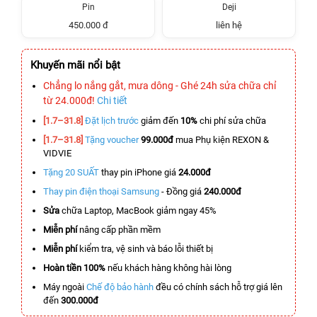
Pin
Deji
450.000 đ
liên hệ
Khuyến mãi nổi bật
Chẳng lo nắng gắt, mưa dông - Ghé 24h sửa chữa chỉ
từ 24.000đ!
Chi tiết
[1.7–31.8]
Đặt lịch trước
giảm đến
10%
chi phí sửa chữa
[1.7–31.8]
Tặng voucher
99.000đ
mua Phụ kiện REXON &
VIDVIE
Tặng 20 SUẤT
thay pin iPhone giá
24.000đ
Thay pin điện thoại Samsung
- Đồng giá
240.000đ
Sửa
chữa Laptop, MacBook giảm ngay 45%
Miễn phí
nâng cấp phần mềm
Miễn phí
kiểm tra, vệ sinh và báo lỗi thiết bị
Hoàn tiền 100%
nếu khách hàng không hài lòng
Máy ngoài
Chế độ bảo hành
đều có chính sách hỗ trợ giá lên
đến
300.000đ