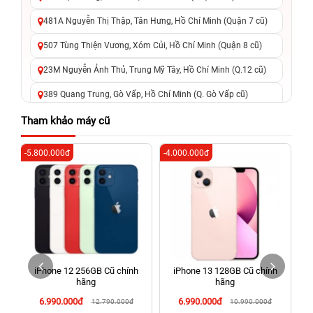
481A Nguyễn Thị Thập, Tân Hưng, Hồ Chí Minh (Quận 7 cũ)
507 Tùng Thiện Vương, Xóm Củi, Hồ Chí Minh (Quận 8 cũ)
23M Nguyễn Ảnh Thủ, Trung Mỹ Tây, Hồ Chí Minh (Q.12 cũ)
389 Quang Trung, Gò Vấp, Hồ Chí Minh (Q. Gò Vấp cũ)
625 - 625A Âu Cơ, Tân Phú, Hồ Chí Minh (Quận Tân Phú cũ)
Tham khảo máy cũ
326 Lê Văn Việt, Tăng Nhơn Phú, Hồ Chí Minh (Q.9 TP. Thủ
-5.800.000đ
-4.000.000đ
-5
Đức cũ)
256 Võ Văn Ngân, Thủ Đức, Hồ Chí Minh (Bình Thọ, TP. Thủ
Đức Cũ)
70 Nguyễn An Ninh, Dĩ An, Hồ Chí Minh (Bình Dương Cũ)
24h Vũng Tàu: 162A Ba Cu, Vũng Tàu, Hồ Chí Minh (TP. Vũng
Tàu cũ)
iPhone 12 256GB Cũ chính
iPhone 13 128GB Cũ chính
198 Hoàng Văn Thụ, Tân Sơn Nhất, Hồ Chí Minh (Tân Bình
hãng
hãng
cũ)
6.990.000đ
6.990.000đ
12.790.000đ
10.990.000đ