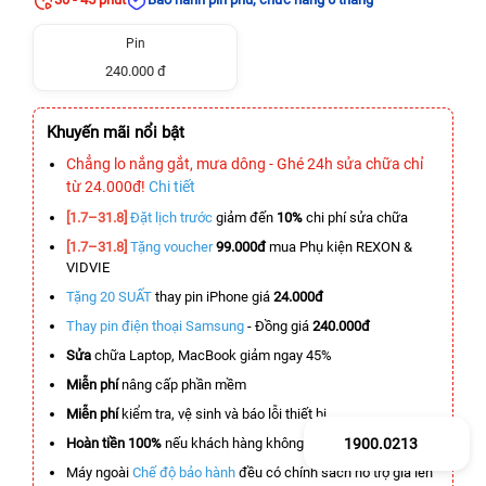
Pin
240.000 đ
Khuyến mãi nổi bật
Chẳng lo nắng gắt, mưa dông - Ghé 24h sửa chữa chỉ
từ 24.000đ!
Chi tiết
[1.7–31.8]
Đặt lịch trước
giảm đến
10%
chi phí sửa chữa
[1.7–31.8]
Tặng voucher
99.000đ
mua Phụ kiện REXON &
VIDVIE
Tặng 20 SUẤT
thay pin iPhone giá
24.000đ
Thay pin điện thoại Samsung
- Đồng giá
240.000đ
Sửa
chữa Laptop, MacBook giảm ngay 45%
Miễn phí
nâng cấp phần mềm
Miễn phí
kiểm tra, vệ sinh và báo lỗi thiết bị
Hoàn tiền 100%
nếu khách hàng không hài lòng
1900.0213
Máy ngoài
Chế độ bảo hành
đều có chính sách hỗ trợ giá lên