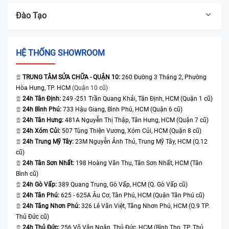
Đào Tạo
HỆ THỐNG SHOWROOM
TRUNG TÂM SỬA CHỮA - QUẬN 10:
260 Đường 3 Tháng 2, Phường
Hòa Hưng, TP. HCM
(Quận 10 cũ)
24h Tân Định:
249 -251 Trần Quang Khải, Tân Định, HCM (Quận 1 cũ)
24h Bình Phú:
733 Hậu Giang, Bình Phú, HCM (Quận 6 cũ)
24h Tân Hưng:
481A Nguyễn Thị Thập, Tân Hưng, HCM (Quận 7 cũ)
24h Xóm Củi:
507 Tùng Thiện Vương, Xóm Củi, HCM (Quận 8 cũ)
24h Trung Mỹ Tây:
23M Nguyễn Ảnh Thủ, Trung Mỹ Tây, HCM (Q.12
cũ)
24h Tân Sơn Nhất:
198 Hoàng Văn Thụ, Tân Sơn Nhất, HCM (Tân
Bình cũ)
24h Gò Vấp:
389 Quang Trung, Gò Vấp, HCM (Q. Gò Vấp cũ)
24h Tân Phú:
625 - 625A Âu Cơ, Tân Phú, HCM (Quận Tân Phú cũ)
24h Tăng Nhơn Phú:
326 Lê Văn Việt, Tăng Nhơn Phú, HCM (Q.9 TP.
Thủ Đức cũ)
24h Thủ Đức:
256 Võ Văn Ngân, Thủ Đức, HCM (Bình Thọ, TP. Thủ