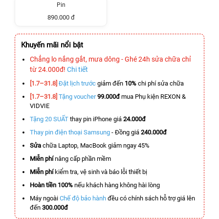
Pin
890.000 đ
Khuyến mãi nổi bật
Chẳng lo nắng gắt, mưa dông - Ghé 24h sửa chữa chỉ
từ 24.000đ!
Chi tiết
[1.7–31.8]
Đặt lịch trước
giảm đến
10%
chi phí sửa chữa
[1.7–31.8]
Tặng voucher
99.000đ
mua Phụ kiện REXON &
VIDVIE
Tặng 20 SUẤT
thay pin iPhone giá
24.000đ
Thay pin điện thoại Samsung
- Đồng giá
240.000đ
Sửa
chữa Laptop, MacBook giảm ngay 45%
Miễn phí
nâng cấp phần mềm
Miễn phí
kiểm tra, vệ sinh và báo lỗi thiết bị
Hoàn tiền 100%
nếu khách hàng không hài lòng
Máy ngoài
Chế độ bảo hành
đều có chính sách hỗ trợ giá lên
đến
300.000đ