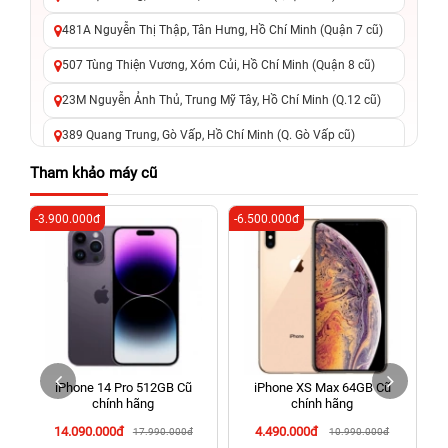
481A Nguyễn Thị Thập, Tân Hưng, Hồ Chí Minh (Quận 7 cũ)
507 Tùng Thiện Vương, Xóm Củi, Hồ Chí Minh (Quận 8 cũ)
23M Nguyễn Ảnh Thủ, Trung Mỹ Tây, Hồ Chí Minh (Q.12 cũ)
389 Quang Trung, Gò Vấp, Hồ Chí Minh (Q. Gò Vấp cũ)
625 - 625A Âu Cơ, Tân Phú, Hồ Chí Minh (Quận Tân Phú cũ)
Tham khảo máy cũ
326 Lê Văn Việt, Tăng Nhơn Phú, Hồ Chí Minh (Q.9 TP. Thủ
-3.900.000đ
-6.500.000đ
-2
Đức cũ)
256 Võ Văn Ngân, Thủ Đức, Hồ Chí Minh (Bình Thọ, TP. Thủ
Đức Cũ)
70 Nguyễn An Ninh, Dĩ An, Hồ Chí Minh (Bình Dương Cũ)
24h Vũng Tàu: 162A Ba Cu, Vũng Tàu, Hồ Chí Minh (TP. Vũng
Tàu cũ)
iPhone 14 Pro 512GB Cũ
iPhone XS Max 64GB Cũ
198 Hoàng Văn Thụ, Tân Sơn Nhất, Hồ Chí Minh (Tân Bình
chính hãng
chính hãng
cũ)
14.090.000đ
4.490.000đ
17.990.000đ
10.990.000đ