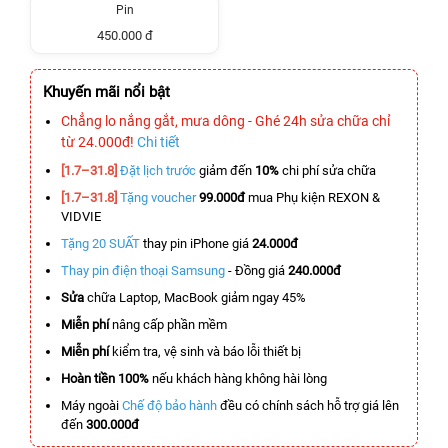
Pin
450.000 đ
Khuyến mãi nổi bật
Chẳng lo nắng gắt, mưa dông - Ghé 24h sửa chữa chỉ
từ 24.000đ!
Chi tiết
[1.7–31.8]
Đặt lịch trước
giảm đến
10%
chi phí sửa chữa
[1.7–31.8]
Tặng voucher
99.000đ
mua Phụ kiện REXON &
VIDVIE
Tặng 20 SUẤT
thay pin iPhone giá
24.000đ
Thay pin điện thoại Samsung
- Đồng giá
240.000đ
Sửa
chữa Laptop, MacBook giảm ngay 45%
Miễn phí
nâng cấp phần mềm
Miễn phí
kiểm tra, vệ sinh và báo lỗi thiết bị
Hoàn tiền 100%
nếu khách hàng không hài lòng
Máy ngoài
Chế độ bảo hành
đều có chính sách hỗ trợ giá lên
đến
300.000đ