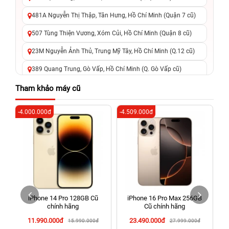
481A Nguyễn Thị Thập, Tân Hưng, Hồ Chí Minh (Quận 7 cũ)
507 Tùng Thiện Vương, Xóm Củi, Hồ Chí Minh (Quận 8 cũ)
23M Nguyễn Ảnh Thủ, Trung Mỹ Tây, Hồ Chí Minh (Q.12 cũ)
389 Quang Trung, Gò Vấp, Hồ Chí Minh (Q. Gò Vấp cũ)
625 - 625A Âu Cơ, Tân Phú, Hồ Chí Minh (Quận Tân Phú cũ)
Tham khảo máy cũ
326 Lê Văn Việt, Tăng Nhơn Phú, Hồ Chí Minh (Q.9 TP. Thủ
-4.000.000đ
-4.509.000đ
-3
Đức cũ)
256 Võ Văn Ngân, Thủ Đức, Hồ Chí Minh (Bình Thọ, TP. Thủ
Đức Cũ)
70 Nguyễn An Ninh, Dĩ An, Hồ Chí Minh (Bình Dương Cũ)
24h Vũng Tàu: 162A Ba Cu, Vũng Tàu, Hồ Chí Minh (TP. Vũng
Tàu cũ)
iPhone 14 Pro 128GB Cũ
iPhone 16 Pro Max 256GB
198 Hoàng Văn Thụ, Tân Sơn Nhất, Hồ Chí Minh (Tân Bình
chính hãng
Cũ chính hãng
cũ)
11.990.000đ
23.490.000đ
15.990.000đ
27.999.000đ