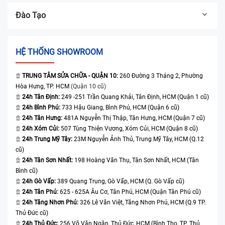
Đào Tạo
HỆ THỐNG SHOWROOM
TRUNG TÂM SỬA CHỮA - QUẬN 10:
260 Đường 3 Tháng 2, Phường
Hòa Hưng, TP. HCM
(Quận 10 cũ)
24h Tân Định:
249 -251 Trần Quang Khải, Tân Định, HCM (Quận 1 cũ)
24h Bình Phú:
733 Hậu Giang, Bình Phú, HCM (Quận 6 cũ)
24h Tân Hưng:
481A Nguyễn Thị Thập, Tân Hưng, HCM (Quận 7 cũ)
24h Xóm Củi:
507 Tùng Thiện Vương, Xóm Củi, HCM (Quận 8 cũ)
24h Trung Mỹ Tây:
23M Nguyễn Ảnh Thủ, Trung Mỹ Tây, HCM (Q.12
cũ)
24h Tân Sơn Nhất:
198 Hoàng Văn Thụ, Tân Sơn Nhất, HCM (Tân
Bình cũ)
24h Gò Vấp:
389 Quang Trung, Gò Vấp, HCM (Q. Gò Vấp cũ)
24h Tân Phú:
625 - 625A Âu Cơ, Tân Phú, HCM (Quận Tân Phú cũ)
24h Tăng Nhơn Phú:
326 Lê Văn Việt, Tăng Nhơn Phú, HCM (Q.9 TP.
Thủ Đức cũ)
24h Thủ Đức:
256 Võ Văn Ngân, Thủ Đức, HCM (Bình Thọ, TP. Thủ