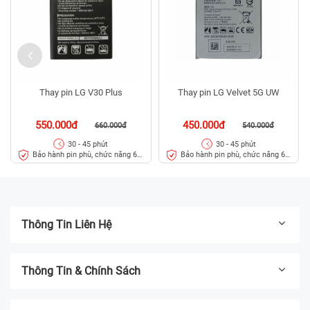
Thay pin LG V30 Plus
Thay pin LG Velvet 5G UW
550.000đ
450.000đ
660.000đ
540.000đ
30 - 45 phút
30 - 45 phút
Bảo hành pin phù, chức năng 6
Bảo hành pin phù, chức năng 6
tháng
tháng
Thông Tin Liên Hệ
Thông Tin & Chính Sách