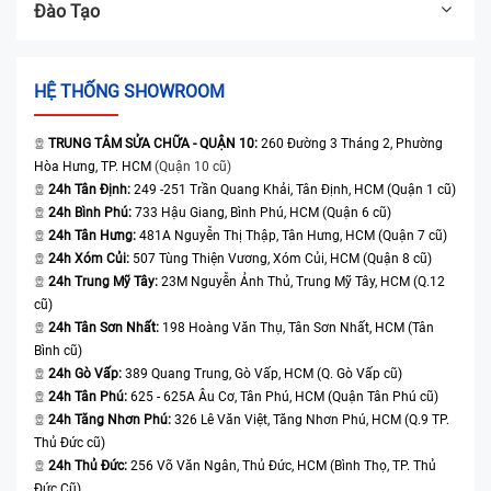
Đào Tạo
HỆ THỐNG SHOWROOM
TRUNG TÂM SỬA CHỮA - QUẬN 10:
260 Đường 3 Tháng 2, Phường
Hòa Hưng, TP. HCM
(Quận 10 cũ)
24h Tân Định:
249 -251 Trần Quang Khải, Tân Định, HCM (Quận 1 cũ)
24h Bình Phú:
733 Hậu Giang, Bình Phú, HCM (Quận 6 cũ)
24h Tân Hưng:
481A Nguyễn Thị Thập, Tân Hưng, HCM (Quận 7 cũ)
24h Xóm Củi:
507 Tùng Thiện Vương, Xóm Củi, HCM (Quận 8 cũ)
24h Trung Mỹ Tây:
23M Nguyễn Ảnh Thủ, Trung Mỹ Tây, HCM (Q.12
cũ)
24h Tân Sơn Nhất:
198 Hoàng Văn Thụ, Tân Sơn Nhất, HCM (Tân
Bình cũ)
24h Gò Vấp:
389 Quang Trung, Gò Vấp, HCM (Q. Gò Vấp cũ)
24h Tân Phú:
625 - 625A Âu Cơ, Tân Phú, HCM (Quận Tân Phú cũ)
24h Tăng Nhơn Phú:
326 Lê Văn Việt, Tăng Nhơn Phú, HCM (Q.9 TP.
Thủ Đức cũ)
24h Thủ Đức:
256 Võ Văn Ngân, Thủ Đức, HCM (Bình Thọ, TP. Thủ
Đức Cũ)