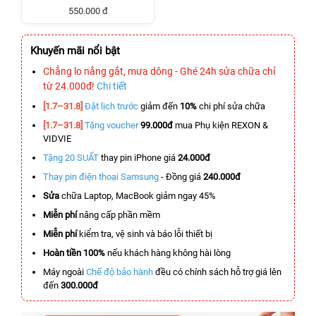
550.000 đ
Khuyến mãi nổi bật
Chẳng lo nắng gắt, mưa dông - Ghé 24h sửa chữa chỉ
từ 24.000đ!
Chi tiết
[1.7–31.8]
Đặt lịch trước
giảm đến
10%
chi phí sửa chữa
[1.7–31.8]
Tặng voucher
99.000đ
mua Phụ kiện REXON &
VIDVIE
Tặng 20 SUẤT
thay pin iPhone giá
24.000đ
Thay pin điện thoại Samsung
- Đồng giá
240.000đ
Sửa
chữa Laptop, MacBook giảm ngay 45%
Miễn phí
nâng cấp phần mềm
Miễn phí
kiểm tra, vệ sinh và báo lỗi thiết bị
Hoàn tiền 100%
nếu khách hàng không hài lòng
Máy ngoài
Chế độ bảo hành
đều có chính sách hỗ trợ giá lên
đến
300.000đ