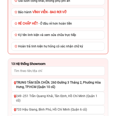
Giá luôn công khai, không phụ phí ẩn
Bảo hành
VĨNH VIỄN - BAO RƠI VỠ
RẺ CHẤP HẾT
- Ở đâu rẻ hơn hoàn tiền
Ký tên linh kiện và xem sửa chữa trực tiếp
Hoàn trả linh kiện hư hỏng có xác nhận chữ ký
13
Hệ thống Showroom
TRUNG TÂM SỬA CHỮA: 260 Đường 3 Tháng 2, Phường Hòa
Hưng, TP.HCM (Quận 10 cũ)
249 -251 Trần Quang Khải, Tân Định, Hồ Chí Minh (Quận 1
cũ)
733 Hậu Giang, Bình Phú, Hồ Chí Minh (Quận 6 cũ)