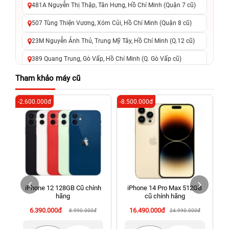
481A Nguyễn Thị Thập, Tân Hưng, Hồ Chí Minh (Quận 7 cũ)
507 Tùng Thiện Vương, Xóm Củi, Hồ Chí Minh (Quận 8 cũ)
23M Nguyễn Ảnh Thủ, Trung Mỹ Tây, Hồ Chí Minh (Q.12 cũ)
389 Quang Trung, Gò Vấp, Hồ Chí Minh (Q. Gò Vấp cũ)
625 - 625A Âu Cơ, Tân Phú, Hồ Chí Minh (Quận Tân Phú cũ)
Tham khảo máy cũ
326 Lê Văn Việt, Tăng Nhơn Phú, Hồ Chí Minh (Q.9 TP. Thủ
-2.600.000đ
-8.500.000đ
-6
Đức cũ)
256 Võ Văn Ngân, Thủ Đức, Hồ Chí Minh (Bình Thọ, TP. Thủ
Đức Cũ)
70 Nguyễn An Ninh, Dĩ An, Hồ Chí Minh (Bình Dương Cũ)
24h Vũng Tàu: 162A Ba Cu, Vũng Tàu, Hồ Chí Minh (TP. Vũng
Tàu cũ)
iPhone 12 128GB Cũ chính
iPhone 14 Pro Max 512GB
198 Hoàng Văn Thụ, Tân Sơn Nhất, Hồ Chí Minh (Tân Bình
hãng
cũ chính hãng
cũ)
6.390.000đ
16.490.000đ
8.990.000đ
24.990.000đ