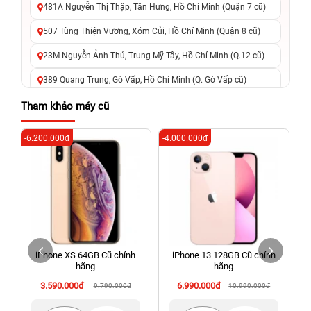
481A Nguyễn Thị Thập, Tân Hưng, Hồ Chí Minh (Quận 7 cũ)
507 Tùng Thiện Vương, Xóm Củi, Hồ Chí Minh (Quận 8 cũ)
23M Nguyễn Ảnh Thủ, Trung Mỹ Tây, Hồ Chí Minh (Q.12 cũ)
389 Quang Trung, Gò Vấp, Hồ Chí Minh (Q. Gò Vấp cũ)
625 - 625A Âu Cơ, Tân Phú, Hồ Chí Minh (Quận Tân Phú cũ)
Tham khảo máy cũ
326 Lê Văn Việt, Tăng Nhơn Phú, Hồ Chí Minh (Q.9 TP. Thủ
-6.200.000đ
-4.000.000đ
-6
Đức cũ)
256 Võ Văn Ngân, Thủ Đức, Hồ Chí Minh (Bình Thọ, TP. Thủ
Đức Cũ)
70 Nguyễn An Ninh, Dĩ An, Hồ Chí Minh (Bình Dương Cũ)
24h Vũng Tàu: 162A Ba Cu, Vũng Tàu, Hồ Chí Minh (TP. Vũng
Tàu cũ)
iPhone XS 64GB Cũ chính
iPhone 13 128GB Cũ chính
198 Hoàng Văn Thụ, Tân Sơn Nhất, Hồ Chí Minh (Tân Bình
hãng
hãng
cũ)
3.590.000đ
6.990.000đ
9.790.000đ
10.990.000đ