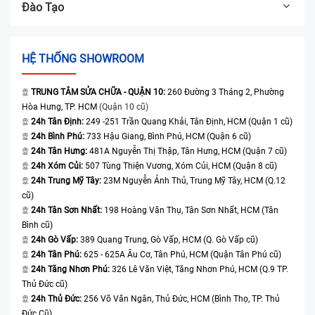
Đào Tạo
HỆ THỐNG SHOWROOM
TRUNG TÂM SỬA CHỮA - QUẬN 10:
260 Đường 3 Tháng 2, Phường
Hòa Hưng, TP. HCM
(Quận 10 cũ)
24h Tân Định:
249 -251 Trần Quang Khải, Tân Định, HCM (Quận 1 cũ)
24h Bình Phú:
733 Hậu Giang, Bình Phú, HCM (Quận 6 cũ)
24h Tân Hưng:
481A Nguyễn Thị Thập, Tân Hưng, HCM (Quận 7 cũ)
24h Xóm Củi:
507 Tùng Thiện Vương, Xóm Củi, HCM (Quận 8 cũ)
24h Trung Mỹ Tây:
23M Nguyễn Ảnh Thủ, Trung Mỹ Tây, HCM (Q.12
cũ)
24h Tân Sơn Nhất:
198 Hoàng Văn Thụ, Tân Sơn Nhất, HCM (Tân
Bình cũ)
24h Gò Vấp:
389 Quang Trung, Gò Vấp, HCM (Q. Gò Vấp cũ)
24h Tân Phú:
625 - 625A Âu Cơ, Tân Phú, HCM (Quận Tân Phú cũ)
24h Tăng Nhơn Phú:
326 Lê Văn Việt, Tăng Nhơn Phú, HCM (Q.9 TP.
Thủ Đức cũ)
24h Thủ Đức:
256 Võ Văn Ngân, Thủ Đức, HCM (Bình Thọ, TP. Thủ
Đức Cũ)