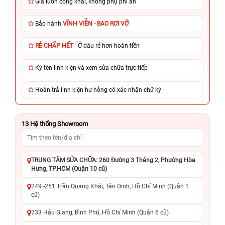
Giá luôn công khai, không phụ phí ẩn
Bảo hành
VĨNH VIỄN - BAO RƠI VỠ
RẺ CHẤP HẾT
- Ở đâu rẻ hơn hoàn tiền
Ký tên linh kiện và xem sửa chữa trực tiếp
Hoàn trả linh kiện hư hỏng có xác nhận chữ ký
13
Hệ thống Showroom
TRUNG TÂM SỬA CHỮA: 260 Đường 3 Tháng 2, Phường Hòa
Hưng, TP.HCM (Quận 10 cũ)
249 -251 Trần Quang Khải, Tân Định, Hồ Chí Minh (Quận 1
cũ)
733 Hậu Giang, Bình Phú, Hồ Chí Minh (Quận 6 cũ)