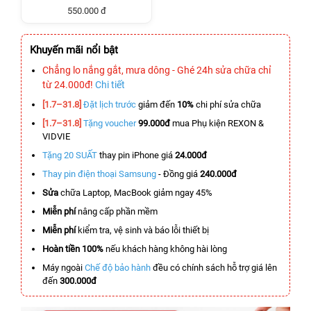
550.000 đ
Khuyến mãi nổi bật
Chẳng lo nắng gắt, mưa dông - Ghé 24h sửa chữa chỉ
từ 24.000đ!
Chi tiết
[1.7–31.8]
Đặt lịch trước
giảm đến
10%
chi phí sửa chữa
[1.7–31.8]
Tặng voucher
99.000đ
mua Phụ kiện REXON &
VIDVIE
Tặng 20 SUẤT
thay pin iPhone giá
24.000đ
Thay pin điện thoại Samsung
- Đồng giá
240.000đ
Sửa
chữa Laptop, MacBook giảm ngay 45%
Miễn phí
nâng cấp phần mềm
Miễn phí
kiểm tra, vệ sinh và báo lỗi thiết bị
Hoàn tiền 100%
nếu khách hàng không hài lòng
Máy ngoài
Chế độ bảo hành
đều có chính sách hỗ trợ giá lên
đến
300.000đ