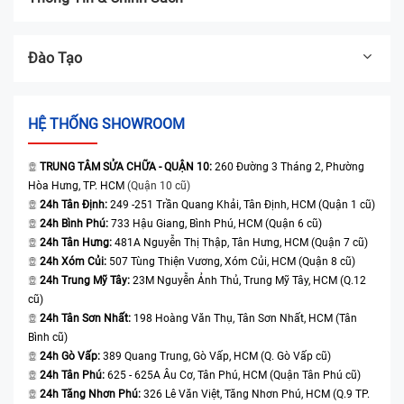
Đào Tạo
HỆ THỐNG SHOWROOM
TRUNG TÂM SỬA CHỮA - QUẬN 10:
260 Đường 3 Tháng 2, Phường
Hòa Hưng, TP. HCM
(Quận 10 cũ)
24h Tân Định:
249 -251 Trần Quang Khải, Tân Định, HCM (Quận 1 cũ)
24h Bình Phú:
733 Hậu Giang, Bình Phú, HCM (Quận 6 cũ)
24h Tân Hưng:
481A Nguyễn Thị Thập, Tân Hưng, HCM (Quận 7 cũ)
24h Xóm Củi:
507 Tùng Thiện Vương, Xóm Củi, HCM (Quận 8 cũ)
24h Trung Mỹ Tây:
23M Nguyễn Ảnh Thủ, Trung Mỹ Tây, HCM (Q.12
cũ)
24h Tân Sơn Nhất:
198 Hoàng Văn Thụ, Tân Sơn Nhất, HCM (Tân
Bình cũ)
24h Gò Vấp:
389 Quang Trung, Gò Vấp, HCM (Q. Gò Vấp cũ)
24h Tân Phú:
625 - 625A Âu Cơ, Tân Phú, HCM (Quận Tân Phú cũ)
24h Tăng Nhơn Phú:
326 Lê Văn Việt, Tăng Nhơn Phú, HCM (Q.9 TP.