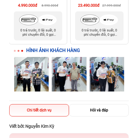
4.990.000đ
23.490.000đ
8.990.000đ
27.999.000đ
0 trả trước, 0 lãi suất, 0
0 trả trước, 0 lãi suất, 0
phí chuyển đổi, 0 gọi
phí chuyển đổi, 0 gọi
người thân
người thân
HÌNH ẢNH KHÁCH HÀNG
Chi tiết dịch vụ
Hỏi và đáp
Viết bởi: Nguyễn Kim Kỳ