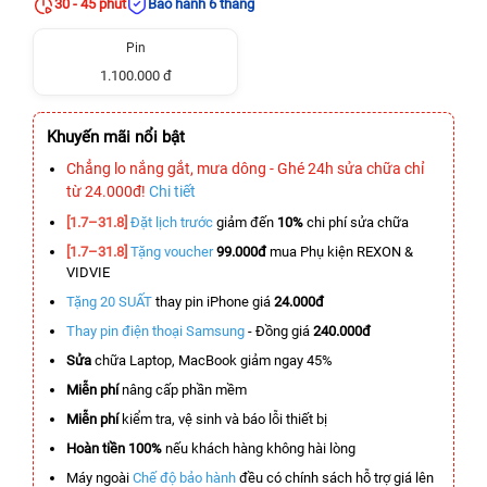
30 - 45 phút
Bảo hành 6 tháng
Pin
1.100.000 đ
Khuyến mãi nổi bật
Chẳng lo nắng gắt, mưa dông - Ghé 24h sửa chữa chỉ
từ 24.000đ!
Chi tiết
[1.7–31.8]
Đặt lịch trước
giảm đến
10%
chi phí sửa chữa
[1.7–31.8]
Tặng voucher
99.000đ
mua Phụ kiện REXON &
VIDVIE
Tặng 20 SUẤT
thay pin iPhone giá
24.000đ
Thay pin điện thoại Samsung
- Đồng giá
240.000đ
Sửa
chữa Laptop, MacBook giảm ngay 45%
Miễn phí
nâng cấp phần mềm
Miễn phí
kiểm tra, vệ sinh và báo lỗi thiết bị
Hoàn tiền 100%
nếu khách hàng không hài lòng
Máy ngoài
Chế độ bảo hành
đều có chính sách hỗ trợ giá lên