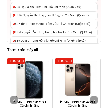
733 Hậu Giang, Bình Phú, Hồ Chí Minh (Quận 6 cũ)
481A Nguyễn Thị Thập, Tân Hưng, Hồ Chí Minh (Quận 7 cũ)
507 Tùng Thiện Vương, Xóm Củi, Hồ Chí Minh (Quận 8 cũ)
23M Nguyễn Ảnh Thủ, Trung Mỹ Tây, Hồ Chí Minh (Q.12 cũ)
389 Quang Trung, Gò Vấp, Hồ Chí Minh (Q. Gò Vấp cũ)
625 - 625A Âu Cơ, Tân Phú, Hồ Chí Minh (Quận Tân Phú cũ)
Tham khảo máy cũ
326 Lê Văn Việt, Tăng Nhơn Phú, Hồ Chí Minh (Q.9 TP. Thủ
-4.000.000đ
-4.509.000đ
-2
Đức cũ)
256 Võ Văn Ngân, Thủ Đức, Hồ Chí Minh (Bình Thọ, TP. Thủ
Đức Cũ)
70 Nguyễn An Ninh, Dĩ An, Hồ Chí Minh (Bình Dương Cũ)
24h Vũng Tàu: 162A Ba Cu, Vũng Tàu, Hồ Chí Minh (TP. Vũng
Tàu cũ)
iPhone 11 Pro Max 64GB
iPhone 16 Pro Max 256GB
198 Hoàng Văn Thụ, Tân Sơn Nhất, Hồ Chí Minh (Tân Bình
Cũ chính hãng
Cũ chính hãng
cũ)