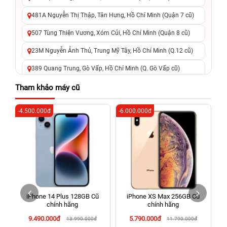
481A Nguyễn Thị Thập, Tân Hưng, Hồ Chí Minh (Quận 7 cũ)
507 Tùng Thiện Vương, Xóm Củi, Hồ Chí Minh (Quận 8 cũ)
23M Nguyễn Ảnh Thủ, Trung Mỹ Tây, Hồ Chí Minh (Q.12 cũ)
389 Quang Trung, Gò Vấp, Hồ Chí Minh (Q. Gò Vấp cũ)
625 - 625A Âu Cơ, Tân Phú, Hồ Chí Minh (Quận Tân Phú cũ)
Tham khảo máy cũ
326 Lê Văn Việt, Tăng Nhơn Phú, Hồ Chí Minh (Q.9 TP. Thủ
-4.500.000đ
-6.000.000đ
-5
Đức cũ)
256 Võ Văn Ngân, Thủ Đức, Hồ Chí Minh (Bình Thọ, TP. Thủ
Đức Cũ)
70 Nguyễn An Ninh, Dĩ An, Hồ Chí Minh (Bình Dương Cũ)
24h Vũng Tàu: 162A Ba Cu, Vũng Tàu, Hồ Chí Minh (TP. Vũng
Tàu cũ)
iPhone 14 Plus 128GB Cũ
iPhone XS Max 256GB Cũ
198 Hoàng Văn Thụ, Tân Sơn Nhất, Hồ Chí Minh (Tân Bình
chính hãng
chính hãng
cũ)
9.490.000đ
5.790.000đ
13.990.000đ
11.790.000đ