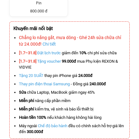
Pin
800.000 đ
Khuyến mãi nổi bật
Chẳng lo nắng gắt, mưa dông - Ghé 24h sửa chữa chỉ
từ 24.000đ!
Chi tiết
[1.7–31.8]
Đặt lịch trước
giảm đến
10%
chi phí sửa chữa
[1.7–31.8]
Tặng voucher
99.000đ
mua Phụ kiện REXON &
VIDVIE
Tặng 20 SUẤT
thay pin iPhone giá
24.000đ
Thay pin điện thoại Samsung
- Đồng giá
240.000đ
Sửa
chữa Laptop, MacBook giảm ngay 45%
Miễn phí
nâng cấp phần mềm
Miễn phí
kiểm tra, vệ sinh và báo lỗi thiết bị
Hoàn tiền 100%
nếu khách hàng không hài lòng
Máy ngoài
Chế độ bảo hành
đều có chính sách hỗ trợ giá lên
đến
300.000đ