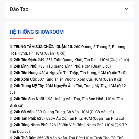
Đào Tạo
HỆ THỐNG SHOWROOM
TRUNG TÂM SỬA CHỮA - QUẬN 10:
260 Đường 3 Tháng 2, Phường
Hòa Hưng, TP. HCM
(Quận 10 cũ)
24h Tân Định:
249 -251 Trần Quang Khải, Tân Định, HCM (Quận 1 cũ)
24h Bình Phú:
733 Hậu Giang, Bình Phú, HCM (Quận 6 cũ)
24h Tân Hưng:
481A Nguyễn Thị Thập, Tân Hưng, HCM (Quận 7 cũ)
24h Xóm Củi:
507 Tùng Thiện Vương, Xóm Củi, HCM (Quận 8 cũ)
24h Trung Mỹ Tây:
23M Nguyễn Ảnh Thủ, Trung Mỹ Tây, HCM (Q.12
cũ)
24h Tân Sơn Nhất:
198 Hoàng Văn Thụ, Tân Sơn Nhất, HCM (Tân
Bình cũ)
24h Gò Vấp:
389 Quang Trung, Gò Vấp, HCM (Q. Gò Vấp cũ)
24h Tân Phú:
625 - 625A Âu Cơ, Tân Phú, HCM (Quận Tân Phú cũ)
24h Tăng Nhơn Phú:
326 Lê Văn Việt, Tăng Nhơn Phú, HCM (Q.9 TP.
Thủ Đức cũ)
24h Thủ Đức:
256 Võ Văn Ngân, Thủ Đức, HCM (Bình Thọ, TP. Thủ