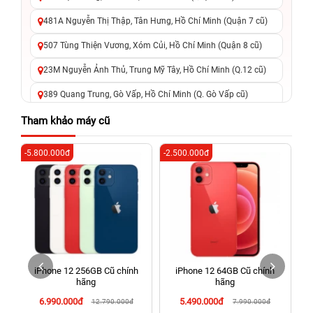
481A Nguyễn Thị Thập, Tân Hưng, Hồ Chí Minh (Quận 7 cũ)
507 Tùng Thiện Vương, Xóm Củi, Hồ Chí Minh (Quận 8 cũ)
23M Nguyễn Ảnh Thủ, Trung Mỹ Tây, Hồ Chí Minh (Q.12 cũ)
389 Quang Trung, Gò Vấp, Hồ Chí Minh (Q. Gò Vấp cũ)
625 - 625A Âu Cơ, Tân Phú, Hồ Chí Minh (Quận Tân Phú cũ)
Tham khảo máy cũ
326 Lê Văn Việt, Tăng Nhơn Phú, Hồ Chí Minh (Q.9 TP. Thủ
-5.800.000đ
-2.500.000đ
-6
Đức cũ)
256 Võ Văn Ngân, Thủ Đức, Hồ Chí Minh (Bình Thọ, TP. Thủ
Đức Cũ)
70 Nguyễn An Ninh, Dĩ An, Hồ Chí Minh (Bình Dương Cũ)
24h Vũng Tàu: 162A Ba Cu, Vũng Tàu, Hồ Chí Minh (TP. Vũng
Tàu cũ)
iPhone 12 256GB Cũ chính
iPhone 12 64GB Cũ chính
198 Hoàng Văn Thụ, Tân Sơn Nhất, Hồ Chí Minh (Tân Bình
hãng
hãng
cũ)
6.990.000đ
5.490.000đ
12.790.000đ
7.990.000đ