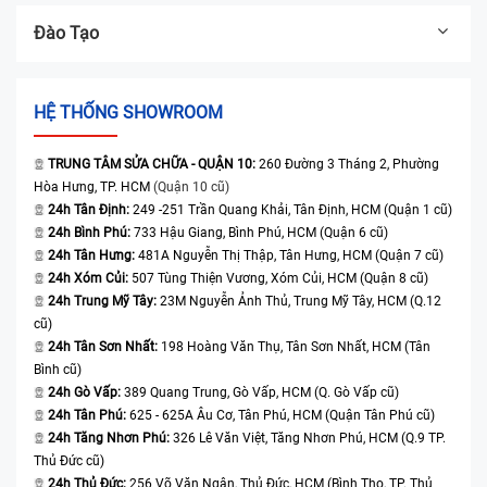
Đào Tạo
HỆ THỐNG SHOWROOM
TRUNG TÂM SỬA CHỮA - QUẬN 10:
260 Đường 3 Tháng 2, Phường
Hòa Hưng, TP. HCM
(Quận 10 cũ)
24h Tân Định:
249 -251 Trần Quang Khải, Tân Định, HCM (Quận 1 cũ)
24h Bình Phú:
733 Hậu Giang, Bình Phú, HCM (Quận 6 cũ)
24h Tân Hưng:
481A Nguyễn Thị Thập, Tân Hưng, HCM (Quận 7 cũ)
24h Xóm Củi:
507 Tùng Thiện Vương, Xóm Củi, HCM (Quận 8 cũ)
24h Trung Mỹ Tây:
23M Nguyễn Ảnh Thủ, Trung Mỹ Tây, HCM (Q.12
cũ)
24h Tân Sơn Nhất:
198 Hoàng Văn Thụ, Tân Sơn Nhất, HCM (Tân
Bình cũ)
24h Gò Vấp:
389 Quang Trung, Gò Vấp, HCM (Q. Gò Vấp cũ)
24h Tân Phú:
625 - 625A Âu Cơ, Tân Phú, HCM (Quận Tân Phú cũ)
24h Tăng Nhơn Phú:
326 Lê Văn Việt, Tăng Nhơn Phú, HCM (Q.9 TP.
Thủ Đức cũ)
24h Thủ Đức:
256 Võ Văn Ngân, Thủ Đức, HCM (Bình Thọ, TP. Thủ