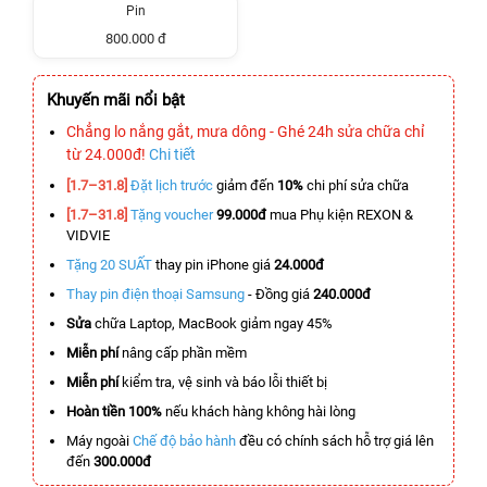
Pin
800.000 đ
Khuyến mãi nổi bật
Chẳng lo nắng gắt, mưa dông - Ghé 24h sửa chữa chỉ
từ 24.000đ!
Chi tiết
[1.7–31.8]
Đặt lịch trước
giảm đến
10%
chi phí sửa chữa
[1.7–31.8]
Tặng voucher
99.000đ
mua Phụ kiện REXON &
VIDVIE
Tặng 20 SUẤT
thay pin iPhone giá
24.000đ
Thay pin điện thoại Samsung
- Đồng giá
240.000đ
Sửa
chữa Laptop, MacBook giảm ngay 45%
Miễn phí
nâng cấp phần mềm
Miễn phí
kiểm tra, vệ sinh và báo lỗi thiết bị
Hoàn tiền 100%
nếu khách hàng không hài lòng
Máy ngoài
Chế độ bảo hành
đều có chính sách hỗ trợ giá lên
đến
300.000đ