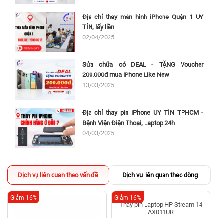
Địa chỉ thay màn hình iPhone Quận 1 UY
TÍN, lấy liền
02/04/2025
Sửa chữa có DEAL - TẶNG Voucher
200.000đ mua iPhone Like New
13/03/2025
Địa chỉ thay pin iPhone UY TÍN TPHCM -
Bệnh Viện Điện Thoại, Laptop 24h
04/03/2025
Dịch vụ liên quan theo vấn đề
Dịch vụ liên quan theo dòng
Giảm 16%
Giảm 16%
Thay pin Laptop HP Stream 14
AX011UR