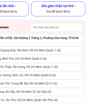
a tận nhà
Sửa giao nhận tại nhà
0đ
(dưới 5km)
Giá
0đ
(dưới 5km)
owroom
A CHỮA: 260 Đường 3 Tháng 2, Phường Hòa Hưng, TP.HCM
B Cũ chính
iPhone 15 Pro Max 512GB Cũ
iPhone 15 Plus 12
chính hãng
hãng
 Quang Khải, Tân Định, Hồ Chí Minh (Quận 1 cũ)
.990.000đ
18.990.000đ
29.990.000đ
12.490.000đ
1
, Bình Phú, Hồ Chí Minh (Quận 6 cũ)
hị Thập, Tân Hưng, Hồ Chí Minh (Quận 7 cũ)
suất, 0 phí
0 trả trước, 0 lãi suất, 0 phí
0 trả trước, 0 lãi
n Vương, Xóm Củi, Hồ Chí Minh (Quận 8 cũ)
người thân
chuyển đổi, 0 gọi người thân
chuyển đổi, 0 gọi
h Thủ, Trung Mỹ Tây, Hồ Chí Minh (Q.12 cũ)
ng, Gò Vấp, Hồ Chí Minh (Q. Gò Vấp cũ)
 Cơ, Tân Phú, Hồ Chí Minh (Quận Tân Phú cũ)