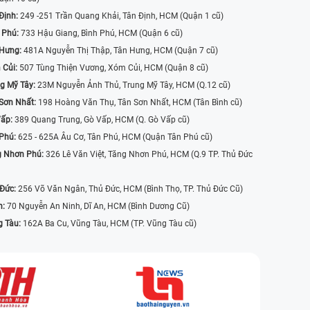
Định:
249 -251 Trần Quang Khải, Tân Định, HCM (Quận 1 cũ)
 Phú:
733 Hậu Giang, Bình Phú, HCM (Quận 6 cũ)
 Hưng:
481A Nguyễn Thị Thập, Tân Hưng, HCM (Quận 7 cũ)
 Củi:
507 Tùng Thiện Vương, Xóm Củi, HCM (Quận 8 cũ)
g Mỹ Tây:
23M Nguyễn Ảnh Thủ, Trung Mỹ Tây, HCM (Q.12 cũ)
Sơn Nhất:
198 Hoàng Văn Thụ, Tân Sơn Nhất, HCM (Tân Bình cũ)
Vấp:
389 Quang Trung, Gò Vấp, HCM (Q. Gò Vấp cũ)
 Phú:
625 - 625A Âu Cơ, Tân Phú, HCM (Quận Tân Phú cũ)
g Nhơn Phú:
326 Lê Văn Việt, Tăng Nhơn Phú, HCM (Q.9 TP. Thủ Đức
 Đức:
256 Võ Văn Ngân, Thủ Đức, HCM (Bình Thọ, TP. Thủ Đức Cũ)
n:
70 Nguyễn An Ninh, Dĩ An, HCM (Bình Dương Cũ)
g Tàu:
162A Ba Cu, Vũng Tàu, HCM (TP. Vũng Tàu cũ)