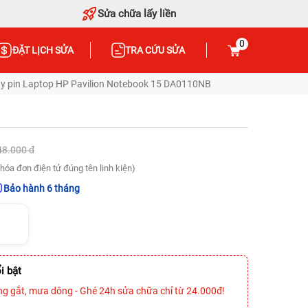
Sửa chữa lấy liền
0
ĐẶT LỊCH SỬA
TRA CỨU SỬA
y pin Laptop HP Pavilion Notebook 15 DA0110NB
48.000 đ
hóa đơn điện tử đúng tên linh kiện)
Bảo hành 6 tháng
i bật
ng gắt, mưa dông - Ghé 24h sửa chữa chỉ từ 24.000đ!