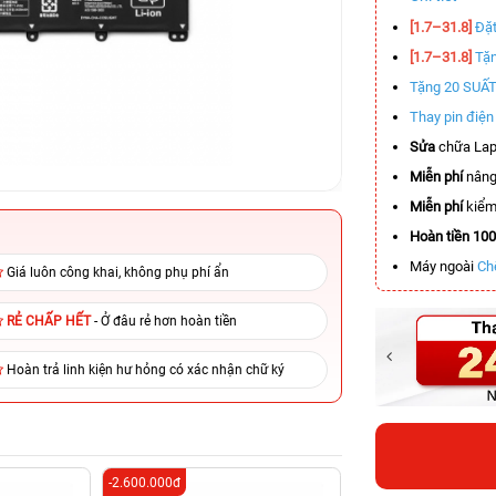
[1.7–31.8]
Đặt
[1.7–31.8]
Tặn
Tặng 20 SUẤ
Thay pin điệ
Sửa
chữa Lap
Miễn phí
nâng
Miễn phí
kiểm 
Hoàn tiền 10
Máy ngoài
Ch
Giá luôn công khai, không phụ phí ẩn
RẺ CHẤP HẾT
- Ở đâu rẻ hơn hoàn tiền
Hoàn trả linh kiện hư hỏng có xác nhận chữ ký
-2.600.000đ
-4.400.000đ