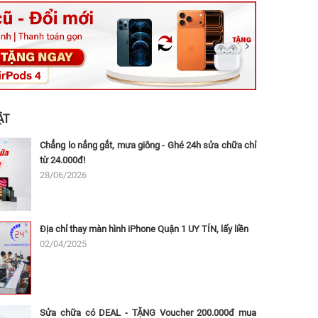
ệt, Tăng Nhơn Phú, Hồ Chí Minh (Q.9 TP. Thủ Đức cũ)
ân, Thủ Đức, Hồ Chí Minh (Bình Thọ, TP. Thủ Đức Cũ)
Ninh, Dĩ An, Hồ Chí Minh (Bình Dương Cũ)
 162A Ba Cu, Vũng Tàu, Hồ Chí Minh (TP. Vũng Tàu cũ)
 Thụ, Tân Sơn Nhất, Hồ Chí Minh (Tân Bình cũ)
ẬT
Chẳng lo nắng gắt, mưa giông - Ghé 24h sửa chữa chỉ
từ 24.000đ!
28/06/2026
Địa chỉ thay màn hình iPhone Quận 1 UY TÍN, lấy liền
02/04/2025
Sửa chữa có DEAL - TẶNG Voucher 200.000đ mua