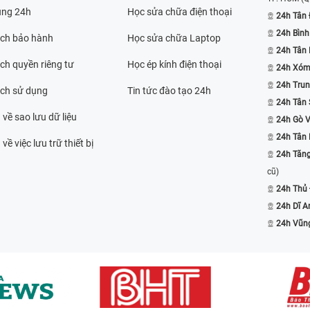
ụng 24h
Học sửa chữa điện thoại
24h Tân 
24h Bình
ách bảo hành
Học sửa chữa Laptop
24h Tân
ch quyền riêng tư
Học ép kính điện thoại
24h Xóm
24h Trun
ách sử dụng
Tin tức đào tạo 24h
24h Tân 
 về sao lưu dữ liệu
24h Gò 
24h Tân
về việc lưu trữ thiết bị
24h Tăn
cũ)
24h Thủ
24h Dĩ A
24h Vũn