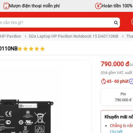
Mượn điện thoại miễn phí
Hoàn tiền 100%
HP Pavilion
Sửa Laptop HP Pavilion Notebook 15 DA0110NB
Tha
A0110NB
790.000 đ
9
(Giá gồm VAT, xuất 
45 - 60 phút
Pin
790.000 đ
Khuyến mãi nổ
Chẳng lo nắ
Chi tiết