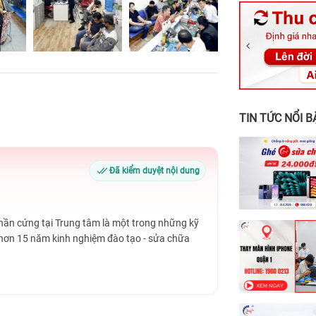
326 Lê Văn Vi
256 Võ Văn Ng
70 Nguyễn An 
24h Vũng Tàu:
198 Hoàng Văn
TIN TỨC NỔI B
Đã kiểm duyệt nội dung
Phần cứng tại Trung tâm là một trong những kỹ
 hơn 15 năm kinh nghiệm đào tạo - sửa chữa