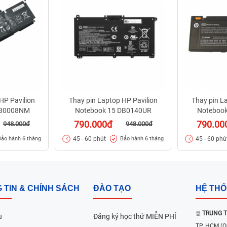
HP Pavilion
Thay pin Laptop HP Pavilion
Thay pin L
DB0008NM
Notebook 15 DB0140UR
Noteboo
790.000đ
790.00
948.000đ
948.000đ
45 - 60 phút
45 - 60 phú
Bảo hành 6 tháng
Bảo hành 6 tháng
 TIN & CHÍNH SÁCH
ĐÀO TẠO
HỆ TH
TRUNG T
u
Đăng ký học thử MIỄN PHÍ
TP. HCM
(Q