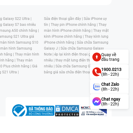
 Galaxy S22 Ultra |
Sửa điện thoại gần đây |
Sửa iPhone uy
g Galaxy S7 bao nhiêu
tín |
Thay pin iPhone chính hãng |
Thay
msung A50 chính hãng |
màn hình iPhone chính hãng |
Thay mặt
amsung S21 Ultra giá
kính iPhone chính hãng |
Thay kính lưng
 màn hình Samsung S10
iPhone chính hãng |
Sửa chữa Samsung
 màn hình Samsung
Galaxy J |
Sửa chữa Samsung Galaxy
nh hãng |
Thay màn hình
Note |
ép lại kính điện thoại giá bao
Quay về
đầu trang
nh hãng |
Thay màn
nhiêu |
thay mặt lưng điện thoại giá bao
0 Plus chính hãng |
Giá
nhiêu |
Sửa chữa Samsung Galaxy S |
1900.0213
 S21 Ultra |
bảng giá sửa chữa điện thoại samsung |
(8h - 22h)
Chat Zalo
(8h - 22h)
Chat ngay
(8h - 22h)
n, Phường 4, Quận 11, Thành phố Hồ Chí Minh, Việt Nam