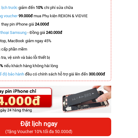
 lịch trước
giảm đến
10%
chi phí sửa chữa
g voucher
99.000đ
mua Phụ kiện REXON & VIDVIE
T
thay pin iPhone giá
24.000đ
n thoại Samsung
- Đồng giá
240.000đ
top, MacBook giảm ngay 45%
 cấp phần mềm
tra, vệ sinh và báo lỗi thiết bị
0%
nếu khách hàng không hài lòng
ế độ bảo hành
đều có chính sách hỗ trợ giá lên đến
300.000đ
Đặt lịch ngay
(Tặng Voucher 10% tối đa 50.000đ)
-11.000.000đ
-5.500.000đ