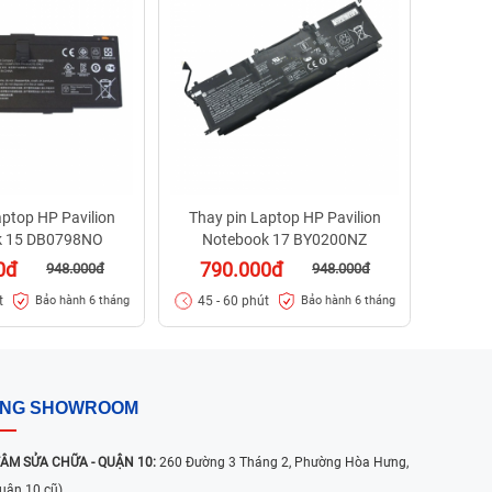
Noteb
79
45 -
aptop HP Pavilion
Thay pin Laptop HP Pavilion
k 15 DB0798NO
Notebook 17 BY0200NZ
0đ
790.000đ
948.000đ
948.000đ
t
45 - 60 phút
Bảo hành 6 tháng
Bảo hành 6 tháng
ỐNG SHOWROOM
ÂM SỬA CHỮA - QUẬN 10:
260 Đường 3 Tháng 2, Phường Hòa Hưng,
uận 10 cũ)