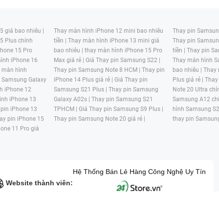
 giá bao nhiêu |
Thay màn hình iPhone 12 mini bao nhiêu
Thay pin Samsung
5 Plus chính
tiền |
Thay màn hình iPhone 13 mini giá
Thay pin Samsun
hone 15 Pro
bao nhiêu |
thay màn hình iPhone 15 Pro
tiền |
Thay pin Sa
ình iPhone 16
Max giá rẻ |
Giá Thay pin Samsung S22 |
Thay màn hình S
y màn hình
Thay pin Samsung Note 8 HCM |
Thay pin
bao nhiêu |
Thay
n Samsung Galaxy
iPhone 14 Plus giá rẻ |
Giá Thay pin
Plus giá rẻ |
Thay
h iPhone 12
Samsung S21 Plus |
Thay pin Samsung
Note 20 Ultra chí
ình iPhone 13
Galaxy A02s |
Thay pin Samsung S21
Samsung A12 chí
 pin iPhone 13
TPHCM |
Giá Thay pin Samsung S9 Plus |
hình Samsung S2
ay pin iPhone 15
Thay pin Samsung Note 20 giá rẻ |
thay pin Samsung
hone 11 Pro giá
Hệ Thống Bán Lẻ Hàng Công Nghệ Uy Tín
Website thành viên:
G MẠI HAI BỐN GIỜ Mã số thuế: 0305245702 Địa chỉ: 122/12G Tạ uyê