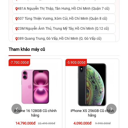
481A Nguyễn Thị Thập, Tân Hưng, Hồ Chí Minh (Quận 7 cũ)
507 Tùng Thiện Vương, Xóm Củi, Hồ Chí Minh (Quận 8 cũ)
23M Nguyễn Ảnh Thủ, Trung Mỹ Tây, Hồ Chí Minh (Q.12 cũ)
389 Quang Trung, Gò Vấp, Hồ Chí Minh (Q. Gò Vấp cũ)
625 - 625A Âu Cơ, Tân Phú, Hồ Chí Minh (Quận Tân Phú cũ)
Tham khảo máy cũ
326 Lê Văn Việt, Tăng Nhơn Phú, Hồ Chí Minh (Q.9 TP. Thủ
-7.700.000đ
-5.900.000đ
-4
Đức cũ)
256 Võ Văn Ngân, Thủ Đức, Hồ Chí Minh (Bình Thọ, TP. Thủ
Đức Cũ)
70 Nguyễn An Ninh, Dĩ An, Hồ Chí Minh (Bình Dương Cũ)
24h Vũng Tàu: 162A Ba Cu, Vũng Tàu, Hồ Chí Minh (TP. Vũng
Tàu cũ)
iPhone 16 128GB Cũ chính
iPhone XS 256GB Cũ chính
198 Hoàng Văn Thụ, Tân Sơn Nhất, Hồ Chí Minh (Tân Bình
hãng
hãng
cũ)
14.790.000đ
4.090.000đ
22.490.000đ
9.990.000đ