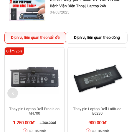
Bệnh Viện Điện Thoại, Laptop 24h
04/03/2025
Dịch vụ liên quan theo vấn đề
Dịch vụ liên quan theo dòng
Giảm 26%
Nếu chiếc laptop của bạn có các biểu hiện giống như
những điều ở trên thì chắc chắn bạn cần phải thay pin
mới. Lựa chọn nơi
thay pin laptop Dell Latitude E5540
uy tín, chất lượng sẽ giúp bạn cải thiện được hiệu suất
hoạt động của máy.
Nơi nào tại TPHCM có dịch vụ thay pin laptop
Thay pin Laptop Dell Precision
Thay pin Laptop Dell Latitude
M4700
E6230
Dell Latitude E5540 uy tín chất lượng ?
1.250.000đ
900.000đ
1.700.000đ
Lý do bạn nên sử dụng dịch vụ thay pin tại Bệnh Viện Điện
30 - 45 phút
30 - 45 phút