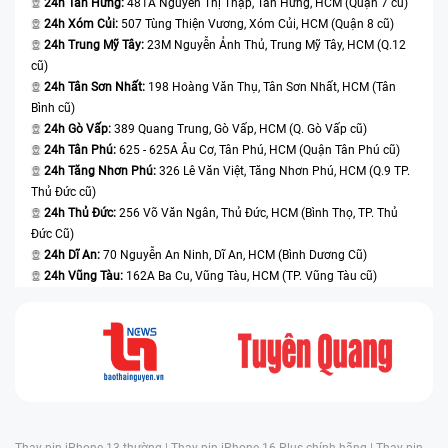
24h Tân Hưng:
481A Nguyễn Thị Thập, Tân Hưng, HCM (Quận 7 cũ)
phút.
24h Xóm Củi:
507 Tùng Thiện Vương, Xóm Củi, HCM (Quận 8 cũ)
24h Trung Mỹ Tây:
23M Nguyễn Ảnh Thủ, Trung Mỹ Tây, HCM (Q.12
Bên cạnh việc thay pin, trung tâm còn cung cấp cho
cũ)
khách hàng các dịch vụ khác giúp bạn có nhiều sự
24h Tân Sơn Nhất:
198 Hoàng Văn Thụ, Tân Sơn Nhất, HCM (Tân
trải nghiệm hơn như : thay màn hình laptop Dell,
Bình cũ)
nâng cấp RAM các dòng laptop Dell, thay ổ cứng,
24h Gò Vấp:
389 Quang Trung, Gò Vấp, HCM (Q. Gò Vấp cũ)
cài Windows/MacOS…
24h Tân Phú:
625 - 625A Âu Cơ, Tân Phú, HCM (Quận Tân Phú cũ)
24h Tăng Nhơn Phú:
326 Lê Văn Việt, Tăng Nhơn Phú, HCM (Q.9 TP.
Đặc biệt hơn, bạn sẽ được giảm giá tối đa 10% (tối
Thủ Đức cũ)
đa là 50.000 đồng) trên hóa đơn thanh toán nếu là
24h Thủ Đức:
256 Võ Văn Ngân, Thủ Đức, HCM (Bình Thọ, TP. Thủ
tài xế xe công nghệ hay học sinh - sinh viên khi liên
Đức Cũ)
24h Dĩ An:
70 Nguyễn An Ninh, Dĩ An, HCM (Bình Dương Cũ)
hệ đặt lịch trước với trung tâm.
24h Vũng Tàu:
162A Ba Cu, Vũng Tàu, HCM (TP. Vũng Tàu cũ)
Thay pin iPhone 13 thường |
Thay pin iPhone 16 Plus chính hãng |
Thay pin