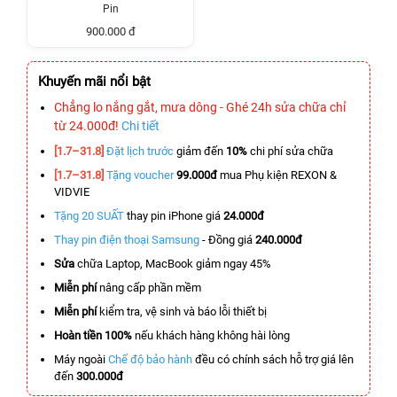
Pin
900.000 đ
Khuyến mãi nổi bật
Chẳng lo nắng gắt, mưa dông - Ghé 24h sửa chữa chỉ
từ 24.000đ!
Chi tiết
[1.7–31.8]
Đặt lịch trước
giảm đến
10%
chi phí sửa chữa
[1.7–31.8]
Tặng voucher
99.000đ
mua Phụ kiện REXON &
VIDVIE
Tặng 20 SUẤT
thay pin iPhone giá
24.000đ
Thay pin điện thoại Samsung
- Đồng giá
240.000đ
Sửa
chữa Laptop, MacBook giảm ngay 45%
Miễn phí
nâng cấp phần mềm
Miễn phí
kiểm tra, vệ sinh và báo lỗi thiết bị
Hoàn tiền 100%
nếu khách hàng không hài lòng
Máy ngoài
Chế độ bảo hành
đều có chính sách hỗ trợ giá lên
đến
300.000đ