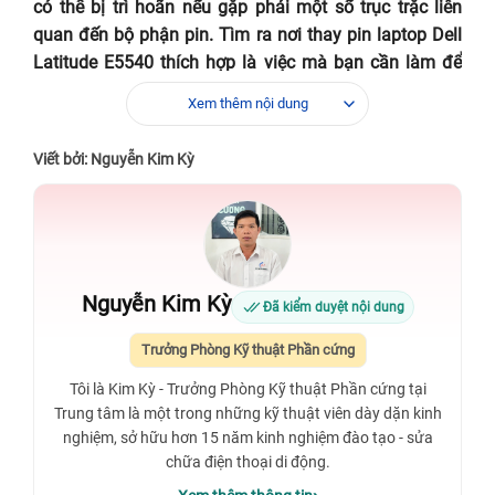
có thể bị trì hoãn nếu gặp phải một số trục trặc liên
quan đến bộ phận pin. Tìm ra nơi thay pin laptop Dell
Latitude E5540 thích hợp là việc mà bạn cần làm để
cải thiện vấn đề.
Xem thêm nội dung
Viết bởi: Nguyễn Kim Kỳ
Nguyễn Kim Kỳ
Đã kiểm duyệt nội dung
Trưởng Phòng Kỹ thuật Phần cứng
Tôi là Kim Kỳ - Trưởng Phòng Kỹ thuật Phần cứng tại
Trung tâm là một trong những kỹ thuật viên dày dặn kinh
nghiệm, sở hữu hơn 15 năm kinh nghiệm đào tạo - sửa
Nơi nào tại TPHCM có dịch vụ thay pin
chữa điện thoại di động.
laptop Dell Latitude E5540 uy tín, chất