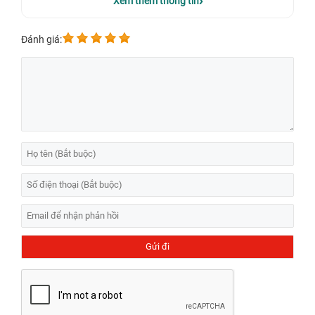
Xem thêm thông tin
lượng, giá rẻ?
Đánh giá:
Dấu hiệu nhận biết và nguyên nhân khiến pin
laptop Dell Latitude E5540 bị hỏng
Sau một thời gian dài sử dụng laptop Dell Latitude
E5540 lâu thì pin của máy bị hỏng là điều thường
xuyên xảy ra. Để nhận biết pin của bạn có bị vấn đề gì
hay không, bạn cần để ý những chi tiết sau:
Phần trăm pin laptop sụt giảm nhanh chóng trong
quá trình sử dụng.
Xuất hiện lỗi pin, laptop không nhận được pin khi
cắm sạc.
Nắp máy laptop bị kênh do pin phồng to.
Không thể sử dụng được pin, phải cắm sạc trong
lúc sử dụng pin và khi rút sạc máy tính tự động tắt