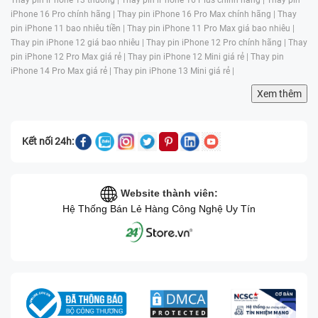
iPhone 16 Pro chính hãng |
Thay pin iPhone 16 Pro Max chính hãng |
Thay
pin iPhone 11 bao nhiêu tiền |
Thay pin iPhone 11 Pro Max giá bao nhiêu |
Thay pin iPhone 12 giá bao nhiêu |
Thay pin iPhone 12 Pro chính hãng |
Thay
pin iPhone 12 Pro Max giá rẻ |
Thay pin iPhone 12 Mini giá rẻ |
Thay pin
iPhone 14 Pro Max giá rẻ |
Thay pin iPhone 13 Mini giá rẻ |
Xem thêm
Quy trình sửa chữa tại Bệnh Viện Điện Thoại, Laptop
24h :
Kết nối 24h:
Bước 1: Cập nhật thông tin khách hàng
Khi khách hàng đưa laptop đến trung tâm sửa chữa,
Website thành viên:
điều đầu tiên bộ phận tiếp tân sẽ tiếp nhận thông tin
Hệ Thống Bán Lẻ Hàng Công Nghệ Uy Tín
của khách hàng khai báo về thay pin trên máy tính của
khách hàng. Khách hàng sẽ được báo giá về sản
phẩm song song với việc nghe tư vấn, so sánh về
những sản phẩm cùng dòng laptop Dell để khách
hàng có thể lựa chọn dòng sản phẩm hợp điều kiện tài
chính của mình. Khi khách hàng không còn thắc mắc