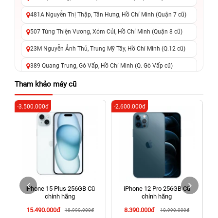
481A Nguyễn Thị Thập, Tân Hưng, Hồ Chí Minh (Quận 7 cũ)
507 Tùng Thiện Vương, Xóm Củi, Hồ Chí Minh (Quận 8 cũ)
23M Nguyễn Ảnh Thủ, Trung Mỹ Tây, Hồ Chí Minh (Q.12 cũ)
389 Quang Trung, Gò Vấp, Hồ Chí Minh (Q. Gò Vấp cũ)
625 - 625A Âu Cơ, Tân Phú, Hồ Chí Minh (Quận Tân Phú cũ)
Tham khảo máy cũ
326 Lê Văn Việt, Tăng Nhơn Phú, Hồ Chí Minh (Q.9 TP. Thủ
-3.500.000đ
-2.600.000đ
-4
Đức cũ)
256 Võ Văn Ngân, Thủ Đức, Hồ Chí Minh (Bình Thọ, TP. Thủ
Đức Cũ)
70 Nguyễn An Ninh, Dĩ An, Hồ Chí Minh (Bình Dương Cũ)
24h Vũng Tàu: 162A Ba Cu, Vũng Tàu, Hồ Chí Minh (TP. Vũng
Tàu cũ)
iPhone 15 Plus 256GB Cũ
iPhone 12 Pro 256GB Cũ
198 Hoàng Văn Thụ, Tân Sơn Nhất, Hồ Chí Minh (Tân Bình
chính hãng
chính hãng
cũ)
15.490.000đ
8.390.000đ
18.990.000đ
10.990.000đ