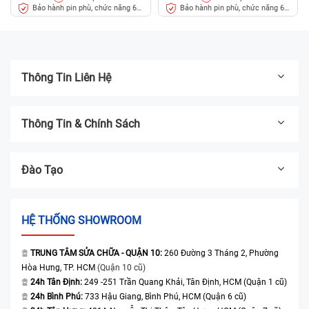
Nguyên nhân dẫn đến hỏng pin laptop Dell Inspiron 5447
Bảo hành pin phù, chức năng 6
Bảo hành pin phù, chức năng 6
tháng
tháng
P49G
Thói quen sử dụng sẽ ảnh hưởng rất lớn đến tuổi thọ
pin laptop. Dưới đây sẽ là một số nguyên nhân liên
Thông Tin Liên Hệ
quan đến thói quen của người dùng khiến pin laptop
nhanh hỏng:
Thông Tin & Chính Sách
Thường xuyên vừa sử dụng vừa cắm sạc pin, đây là
nguyên nhân gây chai pin laptop phổ biến nhất.
Đào Tạo
Sử dụng pin đến khi cạn kiệt hoặc tắt nguồn mới
cắm sạc
Dùng những thiết bị sạc không chính hãng, quá cũ
HỆ THỐNG SHOWROOM
hoặc từng thay pin kém chất lượng
TRUNG TÂM SỬA CHỮA - QUẬN 10:
260 Đường 3 Tháng 2, Phường
Sử dụng laptop ở môi trường có nhiệt độ quá cao
Hòa Hưng, TP. HCM
(Quận 10 cũ)
hoặc để laptop nóng thường xuyên.
24h Tân Định:
249 -251 Trần Quang Khải, Tân Định, HCM (Quận 1 cũ)
24h Bình Phú:
733 Hậu Giang, Bình Phú, HCM (Quận 6 cũ)
Thói quen sử dụng laptop trên giường hoặc ở