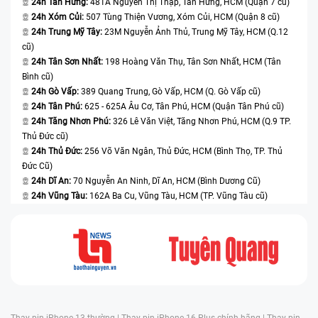
24h Tân Hưng:
481A Nguyễn Thị Thập, Tân Hưng, HCM (Quận 7 cũ)
những nơi ẩm ướt, không thoáng khí làm cho laptop
24h Xóm Củi:
507 Tùng Thiện Vương, Xóm Củi, HCM (Quận 8 cũ)
không tỏa nhiệt được
24h Trung Mỹ Tây:
23M Nguyễn Ảnh Thủ, Trung Mỹ Tây, HCM (Q.12
cũ)
Sạc pin ở nơi có nguồn điện chập chờn không ổn
24h Tân Sơn Nhất:
198 Hoàng Văn Thụ, Tân Sơn Nhất, HCM (Tân
định
Bình cũ)
24h Gò Vấp:
389 Quang Trung, Gò Vấp, HCM (Q. Gò Vấp cũ)
Không vệ sinh laptop thường xuyên và định kỳ là
24h Tân Phú:
625 - 625A Âu Cơ, Tân Phú, HCM (Quận Tân Phú cũ)
nguyên nhân làm nóng máy dẫn đến hư pin.
24h Tăng Nhơn Phú:
326 Lê Văn Việt, Tăng Nhơn Phú, HCM (Q.9 TP.
Thủ Đức cũ)
Có nên lựa chọn Bệnh Viện Điện Thoại, Laptop 24h để
24h Thủ Đức:
256 Võ Văn Ngân, Thủ Đức, HCM (Bình Thọ, TP. Thủ
thay pin laptop Dell Inspiron 5447 P49G?
Đức Cũ)
24h Dĩ An:
70 Nguyễn An Ninh, Dĩ An, HCM (Bình Dương Cũ)
Khi phát hiện laptop Dell Inspiron 5447 P49G có những
24h Vũng Tàu:
162A Ba Cu, Vũng Tàu, HCM (TP. Vũng Tàu cũ)
dấu hiệu bất thường như đã nêu trên, bạn nên mang
máy đến trung tâm để kiểm tra và có biện pháp xử lý
kịp thời. Bệnh Viện Điện Thoại, Laptop 24h là một
trung tâm sửa chữa thiết bị điện tử uy tín và đã được
rất nhiều khách hàng tin tưởng. Trải qua hơn 17 năm
hình thành và phát triển, hiện nay trung tâm sở hữu đội
Thay pin iPhone 13 thường |
Thay pin iPhone 16 Plus chính hãng |
Thay pin