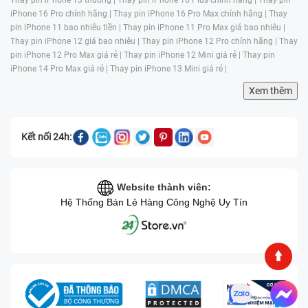
ngũ kỹ thuật viên dày dặn kinh nghiệm cùng thiết bị
iPhone 16 Pro chính hãng |
Thay pin iPhone 16 Pro Max chính hãng |
Thay
máy móc hiện đại đảm bảo cung cấp cho bạn dịch vụ
pin iPhone 11 bao nhiêu tiền |
Thay pin iPhone 11 Pro Max giá bao nhiêu |
sửa chữa tốt nhất.
Thay pin iPhone 12 giá bao nhiêu |
Thay pin iPhone 12 Pro chính hãng |
Thay
pin iPhone 12 Pro Max giá rẻ |
Thay pin iPhone 12 Mini giá rẻ |
Thay pin
Khi đến với trung tâm bạn sẽ được đội ngũ kỹ thuật
iPhone 14 Pro Max giá rẻ |
Thay pin iPhone 13 Mini giá rẻ |
viên có chuyên môn hỗ trợ kiểm tra thiết bị, tư vấn
Xem thêm
phương pháp sửa chữa tối ưu và tiết kiệm chi phí nhất.
Trước khi tiến hành thay pin, nhân viên cũng sẽ báo
giá minh bạch để bạn có thể an tâm vì sẽ không phát
Kết nối 24h:
sinh thêm bất kỳ chi phí nào.
Bạn có thể an tâm thay pin laptop tại Bệnh Viện Điện
Website thành viên:
Thoại, Laptop 24h bởi trung tâm cam kết toàn bộ linh
Hệ Thống Bán Lẻ Hàng Công Nghệ Uy Tín
kiện dùng để thay thế đều là sản phẩm chính hãng, có
nguồn gốc rõ ràng. Bên cạnh đó trung tâm sẽ hoàn
100% phí dịch vụ nếu có sơ xuất trong quá trình thực
hiện công đoạn lắp đặt pin.
Đối với dịch vụ thay pin laptop Dell Inspiron 5447
P49G , bạn có thể lấy máy ngay sau khi thay, bởi toàn