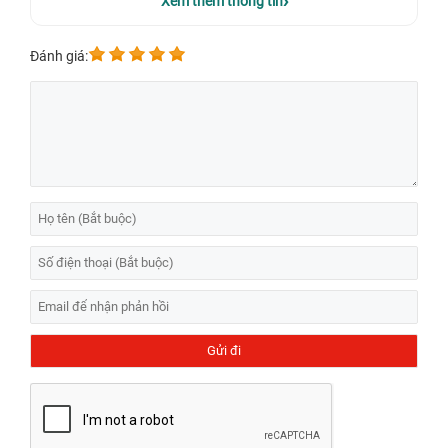
Xem thêm thông tin
Đánh giá:
Địa điểm nào có dịch vụ thay pin laptop Dell
Inspiron 5447 P49G uy tín, chất lượng tại
TPHCM?
Dấu hiệu nhận biết pin laptop Dell Inspiron 5447
P49G bị hỏng
Sau khi sử dụng một thời gian dài, hiệu suất làm việc
của pin laptop suy giảm, cụ thể bạn có thể nhận biết
thông qua những dấu hiệu sau:
Laptop không nhận sạc:
Khi cắm sạc, laptop vẫn
báo vào điện nhưng không nhận pin. Bạn có thể
nhìn thấy gạch chéo màu đỏ trên biểu tượng pin. Có
thể chỉ cần rút sạc ra, máy tính của bạn sẽ bị sập
nguồn ngay lập tức.