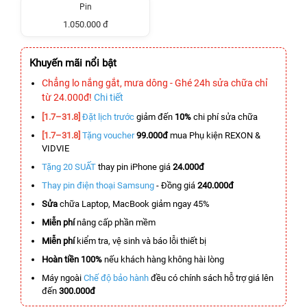
Pin
1.050.000 đ
Khuyến mãi nổi bật
Chẳng lo nắng gắt, mưa dông - Ghé 24h sửa chữa chỉ
từ 24.000đ!
Chi tiết
[1.7–31.8]
Đặt lịch trước
giảm đến
10%
chi phí sửa chữa
[1.7–31.8]
Tặng voucher
99.000đ
mua Phụ kiện REXON &
VIDVIE
Tặng 20 SUẤT
thay pin iPhone giá
24.000đ
Thay pin điện thoại Samsung
- Đồng giá
240.000đ
Sửa
chữa Laptop, MacBook giảm ngay 45%
Miễn phí
nâng cấp phần mềm
Miễn phí
kiểm tra, vệ sinh và báo lỗi thiết bị
Hoàn tiền 100%
nếu khách hàng không hài lòng
Máy ngoài
Chế độ bảo hành
đều có chính sách hỗ trợ giá lên
đến
300.000đ