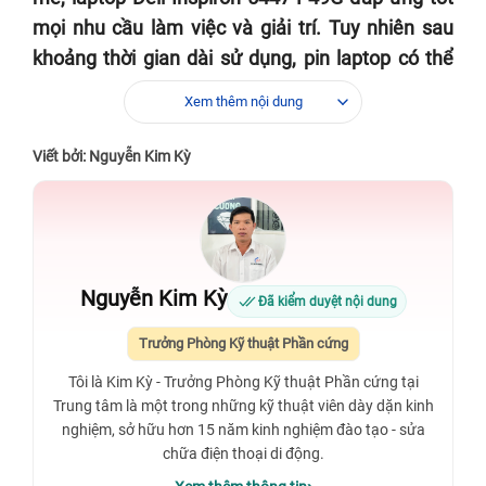
mọi nhu cầu làm việc và giải trí. Tuy nhiên sau
khoảng thời gian dài sử dụng, pin laptop có thể
gặp tình trạng hư hỏng làm ảnh hưởng đến trải
Xem thêm nội dung
nghiệm sử dụng của người dùng. Vì vậy việc lựa
chọn một địa điểm uy tín để thay pin laptop Dell
Viết bởi: Nguyễn Kim Kỳ
Inspiron 5447 P49G là điều cần thiết để cải thiện
vấn đề.
Nguyễn Kim Kỳ
Đã kiểm duyệt nội dung
Trưởng Phòng Kỹ thuật Phần cứng
Tôi là Kim Kỳ - Trưởng Phòng Kỹ thuật Phần cứng tại
Trung tâm là một trong những kỹ thuật viên dày dặn kinh
nghiệm, sở hữu hơn 15 năm kinh nghiệm đào tạo - sửa
chữa điện thoại di động.