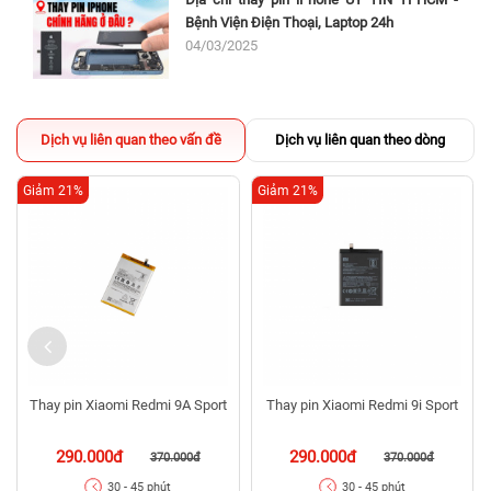
này rất nguy hiểm nếu không được xử lý kịp thời.
Bệnh Viện Điện Thoại, Laptop 24h
04/03/2025
Nếu laptop của bạn xuất hiện các dấu hiệu trên thì khả
năng rất lớn là pin laptop đang bị hỏng, và bạn phải
thay pin ngay lập tức để đảm bảo an toàn trong quá
trình sử dụng.
Dịch vụ liên quan theo vấn đề
Dịch vụ liên quan theo dòng
Giảm 21%
Giảm 21%
Thay pin Xiaomi Redmi 9A Sport
Thay pin Xiaomi Redmi 9i Sport
290.000đ
290.000đ
370.000đ
370.000đ
30 - 45 phút
30 - 45 phút