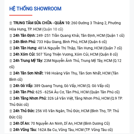
HỆ THỐNG SHOWROOM
TRUNG TÂM SỬA CHỮA - QUẬN 10:
260 Đường 3 Tháng 2, Phường
Hòa Hưng, TP. HCM
(Quận 10 cũ)
24h Tân Định:
249 -251 Trần Quang Khải, Tân Định, HCM (Quận 1 cũ)
24h Bình Phú:
733 Hậu Giang, Bình Phú, HCM (Quận 6 cũ)
24h Tân Hưng:
481A Nguyễn Thị Thập, Tân Hưng, HCM (Quận 7 cũ)
24h Xóm Củi:
507 Tùng Thiện Vương, Xóm Củi, HCM (Quận 8 cũ)
24h Trung Mỹ Tây:
23M Nguyễn Ảnh Thủ, Trung Mỹ Tây, HCM (Q.12
cũ)
24h Tân Sơn Nhất:
198 Hoàng Văn Thụ, Tân Sơn Nhất, HCM (Tân
Bình cũ)
24h Gò Vấp:
389 Quang Trung, Gò Vấp, HCM (Q. Gò Vấp cũ)
24h Tân Phú:
625 - 625A Âu Cơ, Tân Phú, HCM (Quận Tân Phú cũ)
24h Tăng Nhơn Phú:
326 Lê Văn Việt, Tăng Nhơn Phú, HCM (Q.9 TP.
Thủ Đức cũ)
24h Thủ Đức:
256 Võ Văn Ngân, Thủ Đức, HCM (Bình Thọ, TP. Thủ
Đức Cũ)
24h Dĩ An:
70 Nguyễn An Ninh, Dĩ An, HCM (Bình Dương Cũ)
24h Vũng Tàu:
162A Ba Cu, Vũng Tàu, HCM (TP. Vũng Tàu cũ)