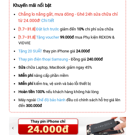
Khuyến mãi nổi bật
Chẳng lo nắng gắt, mưa dông - Ghé 24h sửa chữa chỉ
từ 24.000đ!
Chi tiết
[1.7–31.8]
Đặt lịch trước
giảm đến
10%
chi phí sửa chữa
[1.7–31.8]
Tặng voucher
99.000đ
mua Phụ kiện REXON &
VIDVIE
Tặng 20 SUẤT
thay pin iPhone giá
24.000đ
Thay pin điện thoại Samsung
- Đồng giá
240.000đ
Sửa
chữa Laptop, MacBook giảm ngay 45%
Miễn phí
nâng cấp phần mềm
Miễn phí
kiểm tra, vệ sinh và báo lỗi thiết bị
Hoàn tiền 100%
nếu khách hàng không hài lòng
Máy ngoài
Chế độ bảo hành
đều có chính sách hỗ trợ giá lên
đến
300.000đ