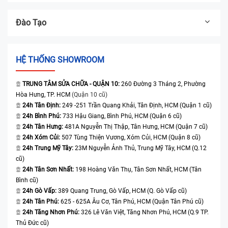
Đào Tạo
HỆ THỐNG SHOWROOM
TRUNG TÂM SỬA CHỮA - QUẬN 10:
260 Đường 3 Tháng 2, Phường
Hòa Hưng, TP. HCM
(Quận 10 cũ)
24h Tân Định:
249 -251 Trần Quang Khải, Tân Định, HCM (Quận 1 cũ)
24h Bình Phú:
733 Hậu Giang, Bình Phú, HCM (Quận 6 cũ)
24h Tân Hưng:
481A Nguyễn Thị Thập, Tân Hưng, HCM (Quận 7 cũ)
24h Xóm Củi:
507 Tùng Thiện Vương, Xóm Củi, HCM (Quận 8 cũ)
24h Trung Mỹ Tây:
23M Nguyễn Ảnh Thủ, Trung Mỹ Tây, HCM (Q.12
cũ)
24h Tân Sơn Nhất:
198 Hoàng Văn Thụ, Tân Sơn Nhất, HCM (Tân
Bình cũ)
24h Gò Vấp:
389 Quang Trung, Gò Vấp, HCM (Q. Gò Vấp cũ)
24h Tân Phú:
625 - 625A Âu Cơ, Tân Phú, HCM (Quận Tân Phú cũ)
24h Tăng Nhơn Phú:
326 Lê Văn Việt, Tăng Nhơn Phú, HCM (Q.9 TP.
Thủ Đức cũ)