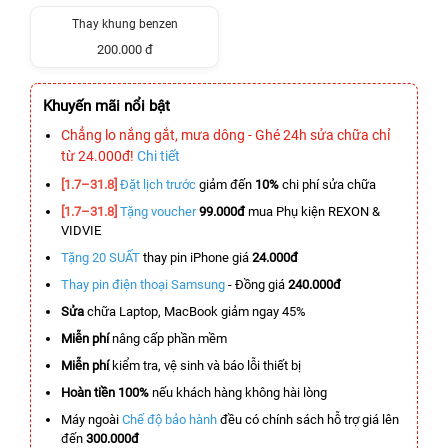
Thay khung benzen
200.000 đ
Khuyến mãi nổi bật
Chẳng lo nắng gắt, mưa dông - Ghé 24h sửa chữa chỉ
từ 24.000đ!
Chi tiết
[1.7–31.8]
Đặt lịch trước
giảm đến
10%
chi phí sửa chữa
[1.7–31.8]
Tặng voucher
99.000đ
mua Phụ kiện REXON &
VIDVIE
Tặng 20 SUẤT
thay pin iPhone giá
24.000đ
Thay pin điện thoại Samsung
- Đồng giá
240.000đ
Sửa
chữa Laptop, MacBook giảm ngay 45%
Miễn phí
nâng cấp phần mềm
Miễn phí
kiểm tra, vệ sinh và báo lỗi thiết bị
Hoàn tiền 100%
nếu khách hàng không hài lòng
Máy ngoài
Chế độ bảo hành
đều có chính sách hỗ trợ giá lên
đến
300.000đ