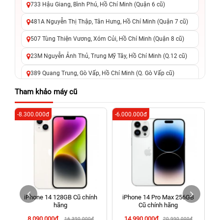
733 Hậu Giang, Bình Phú, Hồ Chí Minh (Quận 6 cũ)
481A Nguyễn Thị Thập, Tân Hưng, Hồ Chí Minh (Quận 7 cũ)
507 Tùng Thiện Vương, Xóm Củi, Hồ Chí Minh (Quận 8 cũ)
23M Nguyễn Ảnh Thủ, Trung Mỹ Tây, Hồ Chí Minh (Q.12 cũ)
389 Quang Trung, Gò Vấp, Hồ Chí Minh (Q. Gò Vấp cũ)
625 - 625A Âu Cơ, Tân Phú, Hồ Chí Minh (Quận Tân Phú cũ)
Tham khảo máy cũ
326 Lê Văn Việt, Tăng Nhơn Phú, Hồ Chí Minh (Q.9 TP. Thủ
-8.300.000đ
-6.000.000đ
-1
Đức cũ)
256 Võ Văn Ngân, Thủ Đức, Hồ Chí Minh (Bình Thọ, TP. Thủ
Đức Cũ)
70 Nguyễn An Ninh, Dĩ An, Hồ Chí Minh (Bình Dương Cũ)
24h Vũng Tàu: 162A Ba Cu, Vũng Tàu, Hồ Chí Minh (TP. Vũng
Tàu cũ)
iPhone 14 128GB Cũ chính
iPhone 14 Pro Max 256GB
198 Hoàng Văn Thụ, Tân Sơn Nhất, Hồ Chí Minh (Tân Bình
hãng
Cũ chính hãng
cũ)
8.090.000đ
14.990.000đ
16.390.000đ
20.990.000đ