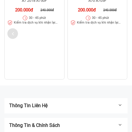
Thay linh kiện Samsung Galaxy
Thay linh kiện Samsung Galaxy
A7 2018 A750F
A70 A705F
200.000đ
200.000đ
240.000đ
240.000đ
30 - 45 phút
30 - 45 phút
Kiểm tra dịch vụ khi nhận lại
Kiểm tra dịch vụ khi nhận lại
máy
máy
Thông Tin Liên Hệ
Thông Tin & Chính Sách