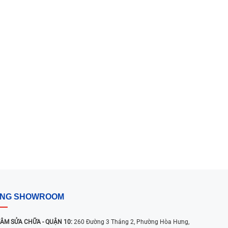
 162A Ba Cu, Vũng Tàu, Hồ Chí Minh (TP. Vũng Tàu cũ)
 Thụ, Tân Sơn Nhất, Hồ Chí Minh (Tân Bình cũ)
Chẳng lo nắng gắt, mưa giông - Ghé 24h sửa chữa chỉ
từ 24.000đ!
28/06/2026
Địa chỉ thay màn hình iPhone Quận 1 UY TÍN, lấy liền
02/04/2025
Sửa chữa có DEAL - TẶNG Voucher 200.000đ mua
iPhone Like New
13/03/2025
Địa chỉ thay pin iPhone UY TÍN TPHCM - Bệnh Viện
Điện Thoại, Laptop 24h
04/03/2025
ỐNG SHOWROOM
ÂM SỬA CHỮA - QUẬN 10:
260 Đường 3 Tháng 2, Phường Hòa Hưng,