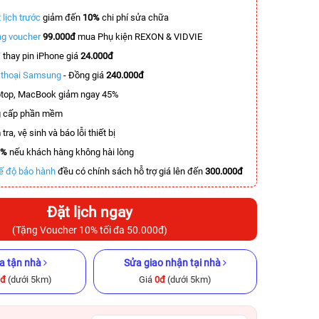
 lịch trước
giảm đến
10%
chi phí sửa chữa
g voucher
99.000đ
mua Phụ kiện REXON & VIDVIE
T
thay pin iPhone giá
24.000đ
n thoại Samsung
- Đồng giá
240.000đ
top, MacBook giảm ngay 45%
 cấp phần mềm
tra, vệ sinh và báo lỗi thiết bị
0%
nếu khách hàng không hài lòng
ế độ bảo hành
đều có chính sách hỗ trợ giá lên đến
300.000đ
Đặt lịch ngay
(Tặng Voucher 10% tối đa 50.000đ)
a tận nhà
Sửa giao nhận tại nhà
0đ
(dưới 5km)
Giá
0đ
(dưới 5km)