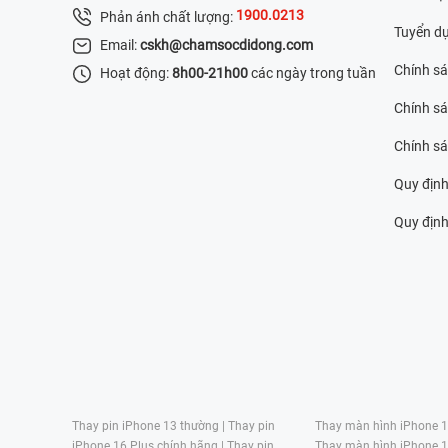
1900.0213
Phản ánh chất lượng:
Tuyển d
Email:
cskh@chamsocdidong.com
Chính s
Hoạt động:
8h00-21h00
các ngày trong tuần
Chính sá
Chính s
Quy định
Quy định 
Thay pin iPhone 13 thường |
Thay pin
Thay màn hình iPhone 15
iPhone 16 Plus chính hãng |
Thay pin
Thay màn hình iPhone 1