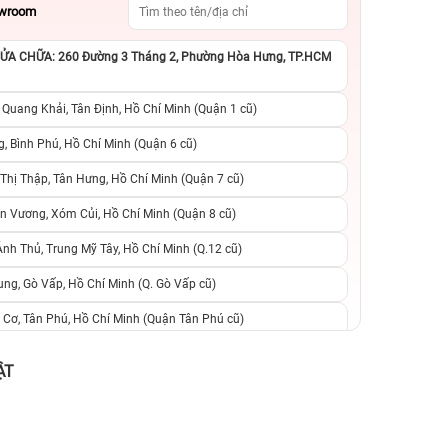
owroom
A CHỮA: 260 Đường 3 Tháng 2, Phường Hòa Hưng, TP.HCM
 Quang Khải, Tân Định, Hồ Chí Minh (Quận 1 cũ)
, Bình Phú, Hồ Chí Minh (Quận 6 cũ)
hị Thập, Tân Hưng, Hồ Chí Minh (Quận 7 cũ)
n Vương, Xóm Củi, Hồ Chí Minh (Quận 8 cũ)
h Thủ, Trung Mỹ Tây, Hồ Chí Minh (Q.12 cũ)
ng, Gò Vấp, Hồ Chí Minh (Q. Gò Vấp cũ)
 Cơ, Tân Phú, Hồ Chí Minh (Quận Tân Phú cũ)
ệt, Tăng Nhơn Phú, Hồ Chí Minh (Q.9 TP. Thủ Đức cũ)
ẬT
ân, Thủ Đức, Hồ Chí Minh (Bình Thọ, TP. Thủ Đức Cũ)
Ninh, Dĩ An, Hồ Chí Minh (Bình Dương Cũ)