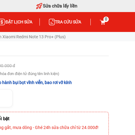
Sửa chữa lấy liền
0
ĐẶT LỊCH SỬA
TRA CỨU SỬA
 Xiaomi Redmi Note 13 Pro+ (Plus)
00.000 đ
hóa đơn điện tử đúng tên linh kiện)
 hành bụi bọt vĩnh viễn, bao rơi vỡ kính
i bật
ng gắt, mưa dông - Ghé 24h sửa chữa chỉ từ 24.000đ!