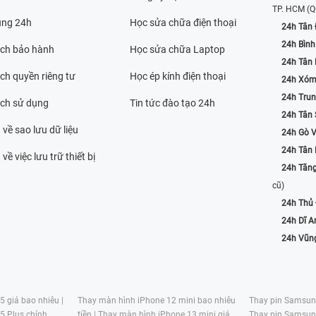
TP. HCM
(Q
ụng 24h
Học sửa chữa điện thoại
24h Tân 
24h Bình
ách bảo hành
Học sửa chữa Laptop
24h Tân
ch quyền riêng tư
Học ép kính điện thoại
24h Xóm
24h Trun
ách sử dụng
Tin tức đào tạo 24h
24h Tân 
 về sao lưu dữ liệu
24h Gò 
24h Tân
về việc lưu trữ thiết bị
24h Tăn
cũ)
24h Thủ
24h Dĩ A
24h Vũn
 giá bao nhiêu |
Thay màn hình iPhone 12 mini bao nhiêu
Thay pin Samsung
5 Plus chính
tiền |
Thay màn hình iPhone 13 mini giá
Thay pin Samsun