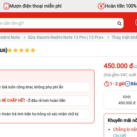
Mượn điện thoại miễn phí
Hoàn tiền 100%
Redmi Note
Sửa Xiaomi Redmi Note 13 Pro | 13 Pro+
Thay mặt kính
us)
450.000 đ
6
(Giá gồm VAT, xuất 
1 - 2 giờ
Bảo
Giá luôn công khai, không phụ phí ẩn
Kính
RẺ CHẤP HẾT
- Ở đâu rẻ hơn hoàn tiền
450.000 đ
Hoàn trả linh kiện hư hỏng có xác nhận chữ ký
Khuyến mãi nổ
Chẳng lo nắ
Chi tiết