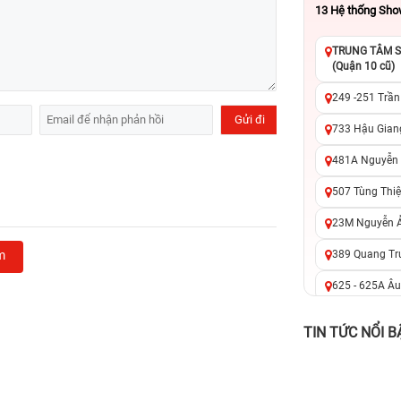
13
Hệ thống Sh
TRUNG TÂM SỬ
(Quận 10 cũ)
249 -251 Trần
733 Hậu Giang
481A Nguyễn T
507 Tùng Thiệ
23M Nguyễn Ản
m
389 Quang Tru
625 - 625A Âu
326 Lê Văn Vi
TIN TỨC NỔI B
256 Võ Văn Ng
70 Nguyễn An 