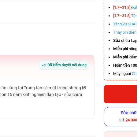
[1.7–31.8]
Đặt
[1.7–31.8]
Tặn
Tặng 20 SUẤ
Thay pin điệ
Sửa
chữa Lap
Miễn phí
nâng
Miễn phí
kiểm 
Đã kiểm duyệt nội dung
Hoàn tiền 10
Máy ngoài
Ch
Phần cứng tại Trung tâm là một trong những kỹ
 hơn 15 năm kinh nghiệm đào tạo - sửa chữa
Sửa chữ
Giá
24.00