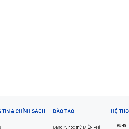
24h Vũng Tàu:
198 Hoàng Văn
 TIN & CHÍNH SÁCH
ĐÀO TẠO
HỆ TH
TRUNG T
u
Đăng ký học thử MIỄN PHÍ