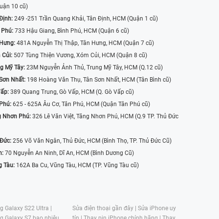
uận 10 cũ)
Định:
249 -251 Trần Quang Khải, Tân Định, HCM (Quận 1 cũ)
 Phú:
733 Hậu Giang, Bình Phú, HCM (Quận 6 cũ)
 Hưng:
481A Nguyễn Thị Thập, Tân Hưng, HCM (Quận 7 cũ)
 Củi:
507 Tùng Thiện Vương, Xóm Củi, HCM (Quận 8 cũ)
g Mỹ Tây:
23M Nguyễn Ảnh Thủ, Trung Mỹ Tây, HCM (Q.12 cũ)
Sơn Nhất:
198 Hoàng Văn Thụ, Tân Sơn Nhất, HCM (Tân Bình cũ)
Vấp:
389 Quang Trung, Gò Vấp, HCM (Q. Gò Vấp cũ)
 Phú:
625 - 625A Âu Cơ, Tân Phú, HCM (Quận Tân Phú cũ)
g Nhơn Phú:
326 Lê Văn Việt, Tăng Nhơn Phú, HCM (Q.9 TP. Thủ Đức
 Đức:
256 Võ Văn Ngân, Thủ Đức, HCM (Bình Thọ, TP. Thủ Đức Cũ)
n:
70 Nguyễn An Ninh, Dĩ An, HCM (Bình Dương Cũ)
g Tàu:
162A Ba Cu, Vũng Tàu, HCM (TP. Vũng Tàu cũ)
 Galaxy S22 Ultra |
Sửa điện thoại gần đây |
Sửa iPhone uy
g Galaxy S7 bao nhiêu
tín |
Thay pin iPhone chính hãng |
Thay