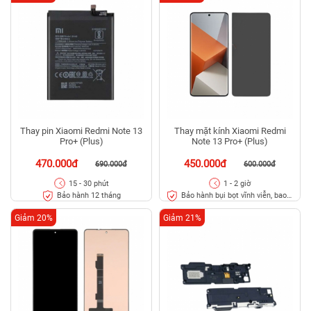
Thay pin Xiaomi Redmi Note 13
Thay mặt kính Xiaomi Redmi
Pro+ (Plus)
Note 13 Pro+ (Plus)
470.000đ
450.000đ
690.000đ
600.000đ
15 - 30 phút
1 - 2 giờ
Bảo hành 12 tháng
Bảo hành bụi bọt vĩnh viễn, bao
rơi vỡ kính
Giảm 20%
Giảm 21%