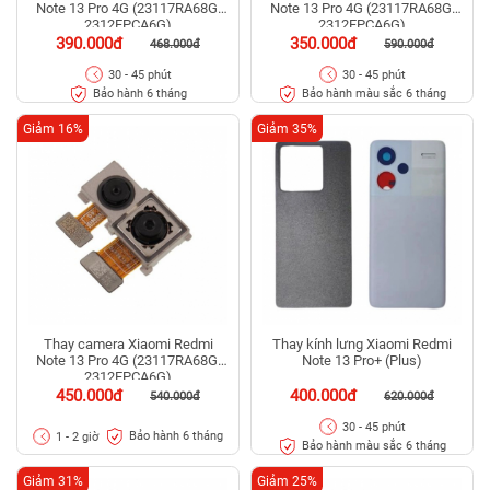
Note 13 Pro 4G (23117RA68G,
Note 13 Pro 4G (23117RA68G,
2312FPCA6G)
2312FPCA6G)
390.000đ
350.000đ
468.000đ
590.000đ
30 - 45 phút
30 - 45 phút
Bảo hành 6 tháng
Bảo hành màu sắc 6 tháng
Giảm 16%
Giảm 35%
Thay camera Xiaomi Redmi
Thay kính lưng Xiaomi Redmi
Note 13 Pro 4G (23117RA68G,
Note 13 Pro+ (Plus)
2312FPCA6G)
450.000đ
400.000đ
540.000đ
620.000đ
30 - 45 phút
Bảo hành 6 tháng
1 - 2 giờ
Bảo hành màu sắc 6 tháng
Giảm 31%
Giảm 25%