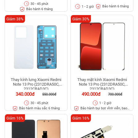
30 - 45 phút
Bảo hành 6 tháng
1 - 2 giờ
Bảo hành 6 tháng
Giảm 38%
Giảm 30%
Thay kính lưng Xiaomi Redmi
Thay mặt kính Xiaomi Redmi
Note 13 Pro (2312DRA50C,
Note 13 Pro (2312DRA50C,
2312CRAD3C)
2312CRAD3C)
340.000đ
490.000đ
550.000đ
700.000đ
30 - 45 phút
1 - 2 giờ
Bảo hành màu sắc 6 tháng
Bảo hành bụi bọt vĩnh viễn, bao
rơi vỡ kính
Giảm 16%
Giảm 16%