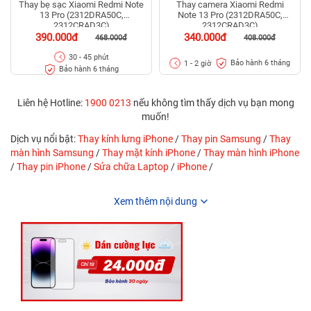
Thay bẹ sạc Xiaomi Redmi Note
Thay camera Xiaomi Redmi
13 Pro (2312DRA50C,
Note 13 Pro (2312DRA50C,
2312CRAD3C)
2312CRAD3C)
390.000đ
340.000đ
468.000đ
408.000đ
30 - 45 phút
Bảo hành 6 tháng
1 - 2 giờ
Bảo hành 6 tháng
Liên hệ Hotline:
1900 0213
nếu không tìm thấy dịch vụ bạn mong
muốn!
Dịch vụ nổi bật:
Thay kính lưng iPhone
/
Thay pin Samsung
/
Thay
màn hình Samsung
/
Thay mặt kính iPhone
/
Thay màn hình iPhone
/
Thay pin iPhone
/
Sửa chữa Laptop
/
iPhone
/
Xem thêm nội dung