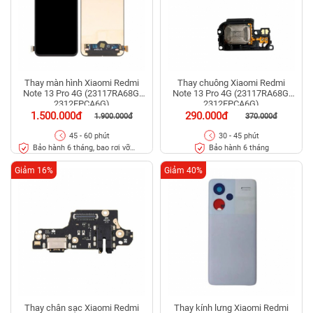
Thay màn hình Xiaomi Redmi
Thay chuông Xiaomi Redmi
Note 13 Pro 4G (23117RA68G,
Note 13 Pro 4G (23117RA68G,
2312FPCA6G)
2312FPCA6G)
1.500.000đ
290.000đ
1.900.000đ
370.000đ
45 - 60 phút
30 - 45 phút
Bảo hành 6 tháng, bao rơi vỡ
Bảo hành 6 tháng
kính
Giảm 16%
Giảm 40%
Thay chân sạc Xiaomi Redmi
Thay kính lưng Xiaomi Redmi