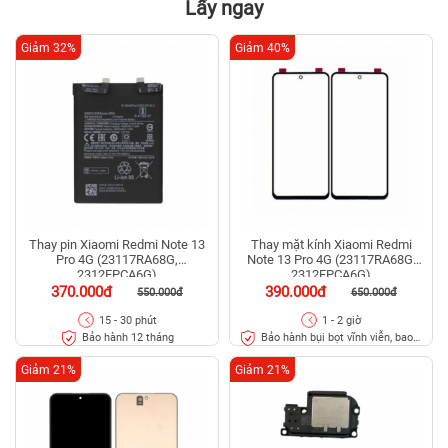
Lấy ngay
Giảm 32%
Giảm 40%
Thay pin Xiaomi Redmi Note 13
Thay mặt kính Xiaomi Redmi
Pro 4G (23117RA68G,
Note 13 Pro 4G (23117RA68G,
2312FPCA6G)
2312FPCA6G)
370.000đ
390.000đ
550.000đ
650.000đ
15 - 30 phút
1 - 2 giờ
Bảo hành 12 tháng
Bảo hành bụi bọt vĩnh viễn, bao
rơi vỡ kính
Giảm 21%
Giảm 21%