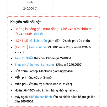
Kính
240.000 đ
Khuyến mãi nổi bật
Chẳng lo nắng gắt, mưa dông - Ghé 24h sửa chữa chỉ
từ 24.000đ!
Chi tiết
[1.7–31.8]
Đặt lịch trước
giảm đến
10%
chi phí sửa chữa
[1.7–31.8]
Tặng voucher
99.000đ
mua Phụ kiện REXON &
VIDVIE
Tặng 20 SUẤT
thay pin iPhone giá
24.000đ
Thay pin điện thoại Samsung
- Đồng giá
240.000đ
Sửa
chữa Laptop, MacBook giảm ngay 45%
Miễn phí
nâng cấp phần mềm
Miễn phí
kiểm tra, vệ sinh và báo lỗi thiết bị
Hoàn tiền 100%
nếu khách hàng không hài lòng
Máy ngoài
Chế độ bảo hành
đều có chính sách hỗ trợ giá lên
đến
300.000đ