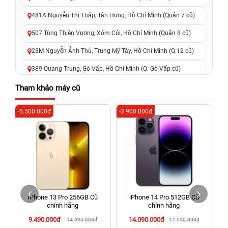
481A Nguyễn Thị Thập, Tân Hưng, Hồ Chí Minh (Quận 7 cũ)
507 Tùng Thiện Vương, Xóm Củi, Hồ Chí Minh (Quận 8 cũ)
23M Nguyễn Ảnh Thủ, Trung Mỹ Tây, Hồ Chí Minh (Q.12 cũ)
389 Quang Trung, Gò Vấp, Hồ Chí Minh (Q. Gò Vấp cũ)
625 - 625A Âu Cơ, Tân Phú, Hồ Chí Minh (Quận Tân Phú cũ)
Tham khảo máy cũ
326 Lê Văn Việt, Tăng Nhơn Phú, Hồ Chí Minh (Q.9 TP. Thủ
-5.500.000đ
-3.900.000đ
-5
Đức cũ)
256 Võ Văn Ngân, Thủ Đức, Hồ Chí Minh (Bình Thọ, TP. Thủ
Đức Cũ)
70 Nguyễn An Ninh, Dĩ An, Hồ Chí Minh (Bình Dương Cũ)
24h Vũng Tàu: 162A Ba Cu, Vũng Tàu, Hồ Chí Minh (TP. Vũng
Tàu cũ)
iPhone 13 Pro 256GB Cũ
iPhone 14 Pro 512GB Cũ
198 Hoàng Văn Thụ, Tân Sơn Nhất, Hồ Chí Minh (Tân Bình
chính hãng
chính hãng
cũ)
9.490.000đ
14.090.000đ
14.990.000đ
17.990.000đ