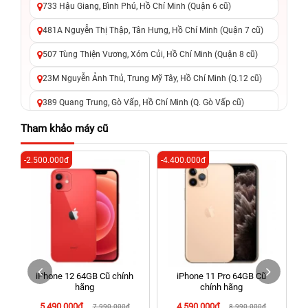
733 Hậu Giang, Bình Phú, Hồ Chí Minh (Quận 6 cũ)
481A Nguyễn Thị Thập, Tân Hưng, Hồ Chí Minh (Quận 7 cũ)
507 Tùng Thiện Vương, Xóm Củi, Hồ Chí Minh (Quận 8 cũ)
23M Nguyễn Ảnh Thủ, Trung Mỹ Tây, Hồ Chí Minh (Q.12 cũ)
389 Quang Trung, Gò Vấp, Hồ Chí Minh (Q. Gò Vấp cũ)
625 - 625A Âu Cơ, Tân Phú, Hồ Chí Minh (Quận Tân Phú cũ)
Tham khảo máy cũ
326 Lê Văn Việt, Tăng Nhơn Phú, Hồ Chí Minh (Q.9 TP. Thủ
-2.500.000đ
-4.400.000đ
-6
Đức cũ)
256 Võ Văn Ngân, Thủ Đức, Hồ Chí Minh (Bình Thọ, TP. Thủ
Đức Cũ)
70 Nguyễn An Ninh, Dĩ An, Hồ Chí Minh (Bình Dương Cũ)
24h Vũng Tàu: 162A Ba Cu, Vũng Tàu, Hồ Chí Minh (TP. Vũng
Tàu cũ)
iPhone 12 64GB Cũ chính
iPhone 11 Pro 64GB Cũ
198 Hoàng Văn Thụ, Tân Sơn Nhất, Hồ Chí Minh (Tân Bình
hãng
chính hãng
cũ)
5.490.000đ
4.590.000đ
7.990.000đ
8.990.000đ