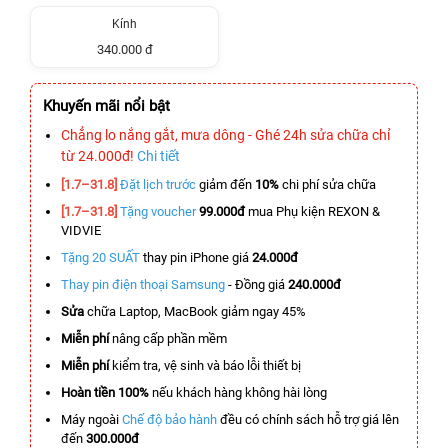
Kính
340.000 đ
Khuyến mãi nổi bật
Chẳng lo nắng gắt, mưa dông - Ghé 24h sửa chữa chỉ
từ 24.000đ!
Chi tiết
[1.7–31.8]
Đặt lịch trước
giảm đến
10%
chi phí sửa chữa
[1.7–31.8]
Tặng voucher
99.000đ
mua Phụ kiện REXON &
VIDVIE
Tặng 20 SUẤT
thay pin iPhone giá
24.000đ
Thay pin điện thoại Samsung
- Đồng giá
240.000đ
Sửa
chữa Laptop, MacBook giảm ngay 45%
Miễn phí
nâng cấp phần mềm
Miễn phí
kiểm tra, vệ sinh và báo lỗi thiết bị
Hoàn tiền 100%
nếu khách hàng không hài lòng
Máy ngoài
Chế độ bảo hành
đều có chính sách hỗ trợ giá lên
đến
300.000đ