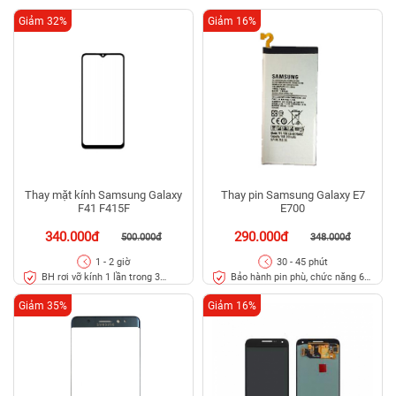
kính
tháng
Giảm 32%
Giảm 16%
Thay mặt kính Samsung Galaxy
Thay pin Samsung Galaxy E7
F41 F415F
E700
340.000đ
290.000đ
500.000đ
348.000đ
1 - 2 giờ
30 - 45 phút
BH rơi vỡ kính 1 lần trong 3
Bảo hành pin phù, chức năng 6
tháng
tháng
Giảm 35%
Giảm 16%