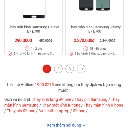
Thay mặt kính Samsung Galaxy
Thay màn hình Samsung Galaxy
E7 E700
E7 E700
290.000đ
2.370.000đ
450.000đ
2.844.000đ
1 - 2 giờ
45 - 60 phút
BH rơi vỡ kính 1 lần trong 3
Bảo hành 6 tháng, bao rơi vỡ
tháng
kính
1
2
3
Liên hệ Hotline:
1900 0213
nếu không tìm thấy dịch vụ bạn mong
muốn!
Dịch vụ nổi bật:
Thay kính lưng iPhone
/
Thay pin Samsung
/
Thay
màn hình Samsung
/
Thay mặt kính iPhone
/
Thay màn hình iPhone
/
Thay pin iPhone
/
Sửa chữa Laptop
/
iPhone
/
Xem thêm nội dung