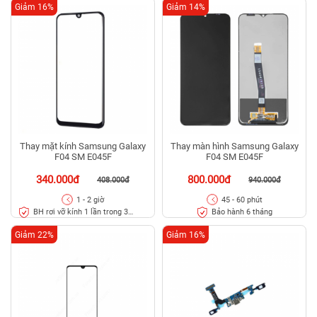
Giảm 16%
Giảm 14%
Thay mặt kính Samsung Galaxy
Thay màn hình Samsung Galaxy
F04 SM E045F
F04 SM E045F
340.000đ
800.000đ
408.000đ
940.000đ
1 - 2 giờ
45 - 60 phút
BH rơi vỡ kính 1 lần trong 3
Bảo hành 6 tháng
tháng
Giảm 22%
Giảm 16%