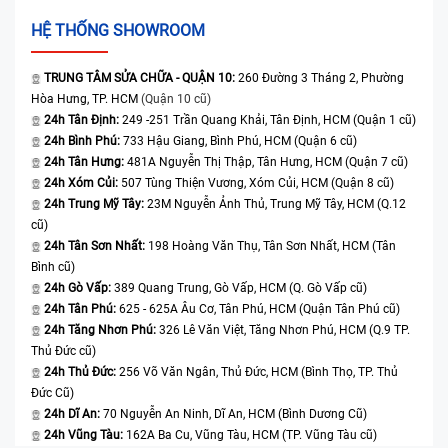
HỆ THỐNG SHOWROOM
TRUNG TÂM SỬA CHỮA - QUẬN 10:
260 Đường 3 Tháng 2, Phường
Hòa Hưng, TP. HCM
(Quận 10 cũ)
24h Tân Định:
249 -251 Trần Quang Khải, Tân Định, HCM (Quận 1 cũ)
24h Bình Phú:
733 Hậu Giang, Bình Phú, HCM (Quận 6 cũ)
24h Tân Hưng:
481A Nguyễn Thị Thập, Tân Hưng, HCM (Quận 7 cũ)
24h Xóm Củi:
507 Tùng Thiện Vương, Xóm Củi, HCM (Quận 8 cũ)
24h Trung Mỹ Tây:
23M Nguyễn Ảnh Thủ, Trung Mỹ Tây, HCM (Q.12
cũ)
24h Tân Sơn Nhất:
198 Hoàng Văn Thụ, Tân Sơn Nhất, HCM (Tân
Bình cũ)
24h Gò Vấp:
389 Quang Trung, Gò Vấp, HCM (Q. Gò Vấp cũ)
24h Tân Phú:
625 - 625A Âu Cơ, Tân Phú, HCM (Quận Tân Phú cũ)
24h Tăng Nhơn Phú:
326 Lê Văn Việt, Tăng Nhơn Phú, HCM (Q.9 TP.
Thủ Đức cũ)
24h Thủ Đức:
256 Võ Văn Ngân, Thủ Đức, HCM (Bình Thọ, TP. Thủ
Đức Cũ)
24h Dĩ An:
70 Nguyễn An Ninh, Dĩ An, HCM (Bình Dương Cũ)
24h Vũng Tàu:
162A Ba Cu, Vũng Tàu, HCM (TP. Vũng Tàu cũ)