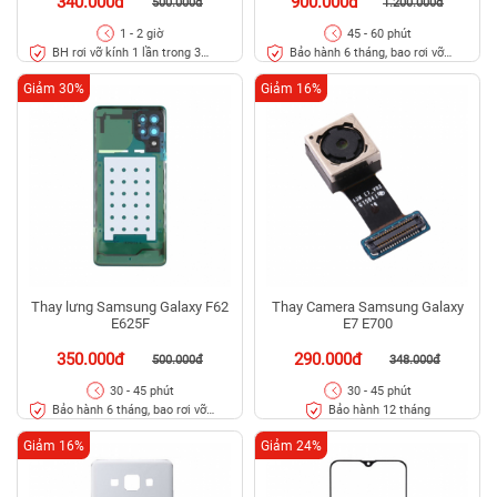
340.000đ
900.000đ
500.000đ
1.200.000đ
1 - 2 giờ
45 - 60 phút
BH rơi vỡ kính 1 lần trong 3
Bảo hành 6 tháng, bao rơi vỡ
tháng
kính
Giảm 30%
Giảm 16%
Thay lưng Samsung Galaxy F62
Thay Camera Samsung Galaxy
E625F
E7 E700
350.000đ
290.000đ
500.000đ
348.000đ
30 - 45 phút
30 - 45 phút
Bảo hành 6 tháng, bao rơi vỡ
Bảo hành 12 tháng
kính lưng
Giảm 16%
Giảm 24%