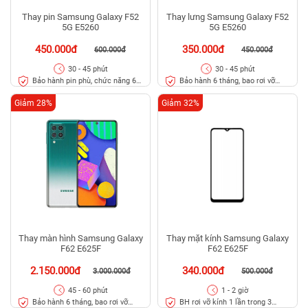
Thay pin Samsung Galaxy F52
Thay lưng Samsung Galaxy F52
5G E5260
5G E5260
450.000đ
350.000đ
600.000đ
450.000đ
30 - 45 phút
30 - 45 phút
Bảo hành pin phù, chức năng 6
Bảo hành 6 tháng, bao rơi vỡ
tháng
kính lưng
Giảm 28%
Giảm 32%
Thay màn hình Samsung Galaxy
Thay mặt kính Samsung Galaxy
F62 E625F
F62 E625F
2.150.000đ
340.000đ
3.000.000đ
500.000đ
45 - 60 phút
1 - 2 giờ
Bảo hành 6 tháng, bao rơi vỡ
BH rơi vỡ kính 1 lần trong 3