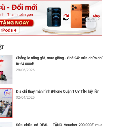
ệt, Tăng Nhơn Phú, Hồ Chí Minh (Q.9 TP. Thủ Đức cũ)
ân, Thủ Đức, Hồ Chí Minh (Bình Thọ, TP. Thủ Đức Cũ)
Ninh, Dĩ An, Hồ Chí Minh (Bình Dương Cũ)
 162A Ba Cu, Vũng Tàu, Hồ Chí Minh (TP. Vũng Tàu cũ)
 Thụ, Tân Sơn Nhất, Hồ Chí Minh (Tân Bình cũ)
ẬT
Chẳng lo nắng gắt, mưa giông - Ghé 24h sửa chữa chỉ
từ 24.000đ!
28/06/2026
Địa chỉ thay màn hình iPhone Quận 1 UY TÍN, lấy liền
02/04/2025
Sửa chữa có DEAL - TẶNG Voucher 200.000đ mua