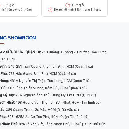
1 - 2 giờ
1 - 2 giờ
ính 1 lần trong 3 tháng
BH rơi vỡ kính 1 lần trong 3 tháng
ỐNG SHOWROOM
ÂM SỬA CHỮA - QUẬN 10:
260 Đường 3 Tháng 2, Phường Hòa Hưng,
uận 10 cũ)
Định:
249 -251 Trần Quang Khải, Tân Định, HCM (Quận 1 cũ)
 Phú:
733 Hậu Giang, Bình Phú, HCM (Quận 6 cũ)
 Hưng:
481A Nguyễn Thị Thập, Tân Hưng, HCM (Quận 7 cũ)
 Củi:
507 Tùng Thiện Vương, Xóm Củi, HCM (Quận 8 cũ)
g Mỹ Tây:
23M Nguyễn Ảnh Thủ, Trung Mỹ Tây, HCM (Q.12 cũ)
Sơn Nhất:
198 Hoàng Văn Thụ, Tân Sơn Nhất, HCM (Tân Bình cũ)
Vấp:
389 Quang Trung, Gò Vấp, HCM (Q. Gò Vấp cũ)
 Phú:
625 - 625A Âu Cơ, Tân Phú, HCM (Quận Tân Phú cũ)
g Nhơn Phú:
326 Lê Văn Việt, Tăng Nhơn Phú, HCM (Q.9 TP. Thủ Đức