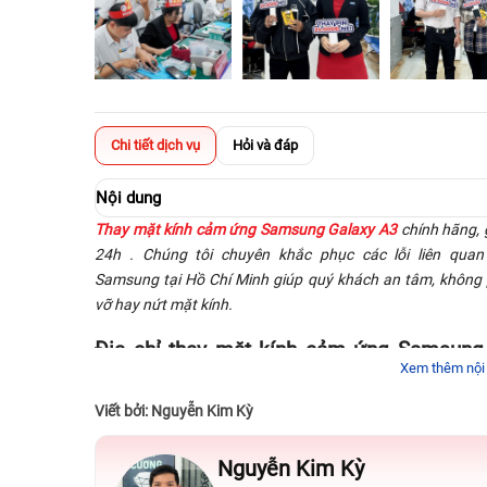
Chi tiết dịch vụ
Hỏi và đáp
Nội dung
Thay mặt kính cảm ứng Samsung Galaxy A3
chính hãng, g
24h . Chúng tôi chuyên khắc phục các lỗi liên qua
Samsung tại Hồ Chí Minh giúp quý khách an tâm, không p
vỡ hay nứt mặt kính.
Địa chỉ thay mặt kính cảm ứng Samsung G
Xem thêm nội
Minh
Viết bởi: Nguyễn Kim Kỳ
Galaxy A3 ra đời cuối năm 2014, đây được coi là mẫu s
của Samsung bấy lâu nay. Thiết bị có giá thành rẻ nhất 
Nguyễn Kim Kỳ
có thiết kế khung kim loại nguyên khối đẳng cấp. Điểm 