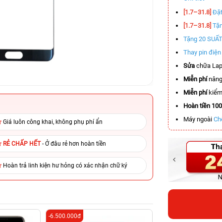
[1.7–31.8]
Đặt
[1.7–31.8]
Tặn
Tặng 20 SUẤ
Thay pin điệ
Sửa
chữa Lap
Miễn phí
nâng
Miễn phí
kiểm 
Hoàn tiền 10
Máy ngoài
Ch
Giá luôn công khai, không phụ phí ẩn
RẺ CHẤP HẾT
- Ở đâu rẻ hơn hoàn tiền
Hoàn trả linh kiện hư hỏng có xác nhận chữ ký
-6.500.000đ
-8.300.000đ