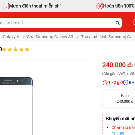
Mượn điện thoại miễn phí
Hoàn tiền 100%
a Galaxy A
Sửa Samsung Galaxy A3
Thay mặt kính Samsung Gal
0
240.000 đ
4
(Giá gồm VAT, xuất 
1 - 2 giờ
BH 
Kính
240.000 đ
Khuyến mãi nổ
Chẳng lo nắ
Chi tiết