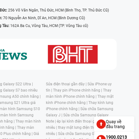
 Đức:
256 Võ Văn Ngân, Thủ Đức, HCM (Bình Thọ, TP. Thủ Đức Cũ)
n:
70 Nguyễn An Ninh, Dĩ An, HCM (Bình Dương Cũ)
g Tàu:
162A Ba Cu, Vũng Tàu, HCM (TP. Vũng Tàu cũ)
 Galaxy S22 Ultra |
Sửa điện thoại gần đây |
Sửa iPhone uy
g Galaxy S7 bao nhiêu
tín |
Thay pin iPhone chính hãng |
Thay
msung A50 chính hãng |
màn hình iPhone chính hãng |
Thay mặt
amsung S21 Ultra giá
kính iPhone chính hãng |
Thay kính lưng
 màn hình Samsung S10
iPhone chính hãng |
Sửa chữa Samsung
 màn hình Samsung
Galaxy J |
Sửa chữa Samsung Galaxy
nh hãng |
Thay màn hình
Note |
ép lại kính điện thoại giá bao
Quay về
đầu trang
nh hãng |
Thay màn
nhiêu |
thay mặt lưng điện thoại giá bao
0 Plus chính hãng |
Giá
nhiêu |
Sửa chữa Samsung Galaxy S |
1900.0213