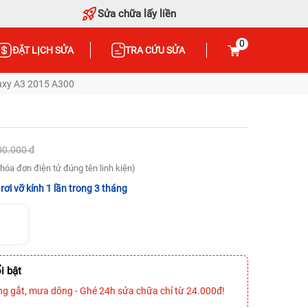
Sửa chữa lấy liền
0
ĐẶT LỊCH SỬA
TRA CỨU SỬA
axy A3 2015 A300
00.000 đ
hóa đơn điện tử đúng tên linh kiện)
rơi vỡ kính 1 lần trong 3 tháng
i bật
ng gắt, mưa dông - Ghé 24h sửa chữa chỉ từ 24.000đ!