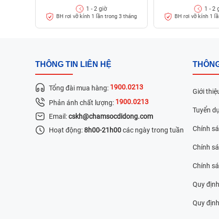
1 - 2 giờ
1 - 2 
Những lưu ý khi người dùng đi sửa chữa điện thoạ
BH rơi vỡ kính 1 lần trong 3 tháng
BH rơi vỡ kính 1 l
THÔNG TIN LIÊN HỆ
THÔNG
1900.0213
Tổng đài mua hàng:
Giới thiệ
1900.0213
Phản ánh chất lượng:
Tuyển d
Email:
cskh@chamsocdidong.com
Chính s
Hoạt động:
8h00-21h00
các ngày trong tuần
Chính sá
Chính s
Quy định
Quy định 