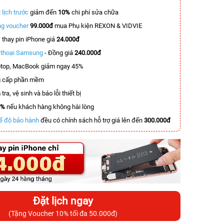
 lịch trước
giảm đến
10%
chi phí sửa chữa
g voucher
99.000đ
mua Phụ kiện REXON & VIDVIE
T
thay pin iPhone giá
24.000đ
n thoại Samsung
- Đồng giá
240.000đ
top, MacBook giảm ngay 45%
 cấp phần mềm
tra, vệ sinh và báo lỗi thiết bị
0%
nếu khách hàng không hài lòng
ế độ bảo hành
đều có chính sách hỗ trợ giá lên đến
300.000đ
Đặt lịch ngay
(Tặng Voucher 10% tối đa 50.000đ)
-2.600.000đ
-4.900.000đ