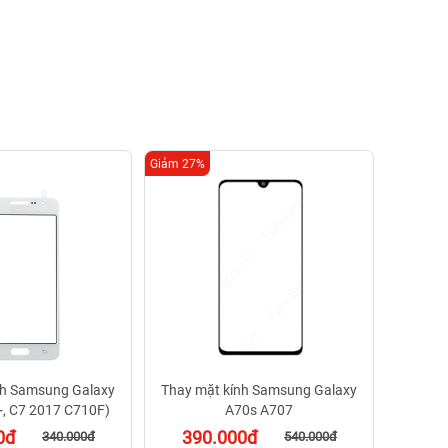
Giảm 27%
Giảm 42%
Thay m
24
BH 
nh Samsung Galaxy
Thay mặt kính Samsung Galaxy
+, C7 2017 C710F)
A70s A707
0đ
390.000đ
340.000đ
540.000đ