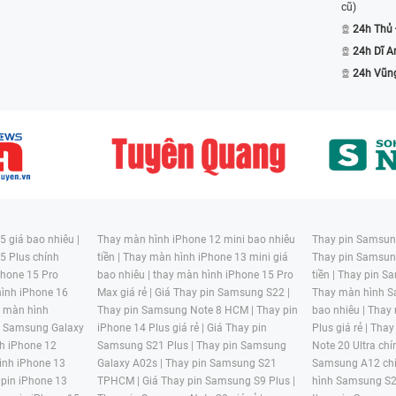
cũ)
24h Thủ
24h Dĩ A
24h Vũn
ng A3
ng Galaxy A3
bị hư hại nhưng vẫn còn trong thời gian bảo hành,
ểm tra lại thời hạn bảo hành, thông tin chính sách
 giá bao nhiêu |
Thay màn hình iPhone 12 mini bao nhiêu
Thay pin Samsung
g tâm.
5 Plus chính
tiền |
Thay màn hình iPhone 13 mini giá
Thay pin Samsun
hone 15 Pro
bao nhiêu |
thay màn hình iPhone 15 Pro
tiền |
Thay pin Sa
yên tâm hơn khi mức độ an toàn cũng như giá sửa
ình iPhone 16
Max giá rẻ |
Giá Thay pin Samsung S22 |
Thay màn hình S
 đó, nhiều người vẫn thường chọn sửa chữa điện
y màn hình
Thay pin Samsung Note 8 HCM |
Thay pin
bao nhiêu |
Thay
hấp hơn rất nhiều.
n Samsung Galaxy
iPhone 14 Plus giá rẻ |
Giá Thay pin
Plus giá rẻ |
Thay
h iPhone 12
Samsung S21 Plus |
Thay pin Samsung
Note 20 Ultra chí
 kiểm tra mức độ lỗi của máy, và sau khi tìm hiểu
ình iPhone 13
Galaxy A02s |
Thay pin Samsung S21
Samsung A12 chí
 sẽ báo mức giá cho bạn. Nếu khách hàng đồng ý
 pin iPhone 13
TPHCM |
Giá Thay pin Samsung S9 Plus |
hình Samsung S2