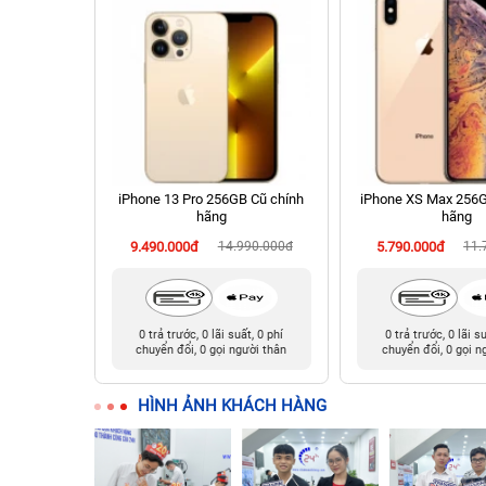
chính hãng
iPhone 13 Pro 256GB Cũ chính
iPhone XS Max 256G
hãng
hãng
90.000đ
9.490.000đ
14.990.000đ
5.790.000đ
11.
i trả góp
0 trả trước, 0 lãi suất, 0 phí
0 trả trước, 0 lãi s
chuyển đổi, 0 gọi người thân
chuyển đổi, 0 gọi n
HÌNH ẢNH KHÁCH HÀNG