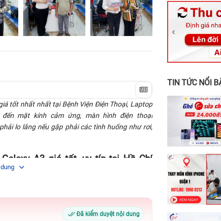
326 Lê Văn Vi
256 Võ Văn Ng
70 Nguyễn An 
24h Vũng Tàu:
198 Hoàng Văn
TIN TỨC NỔI B
iá tốt nhất nhất tại Bệnh Viện Điện Thoại, Laptop
n đến mặt kính cảm ứng, màn hình điện thoại
hải lo lắng nếu gặp phải các tình huống như rơi,
alaxy A3 giá tốt, uy tín tại Hồ Chí
 dung
ản phẩm chiều lòng người hâm mộ thuộc tầm trung
trong các dòng sản phẩm, tuy nhiên Galaxy A3 lại
Đã kiểm duyệt nội dung
mạnh của của Galaxy A3 có khả năng gói gọn: hiệu