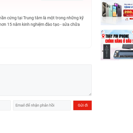
 SamSung bổ sung màn hình AMOLED 4.5 inch.
Phần cứng tại Trung tâm là một trong những kỹ
 hơn 15 năm kinh nghiệm đào tạo - sửa chữa