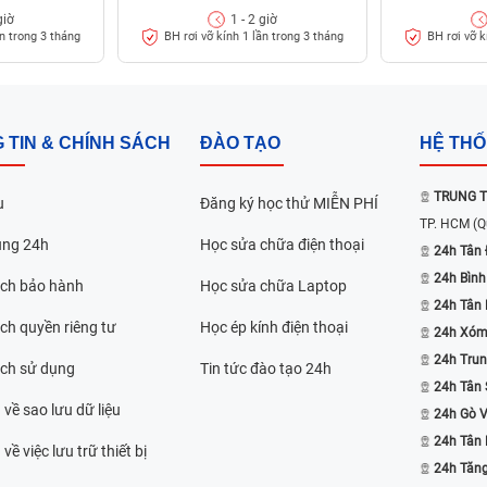
giờ
1 - 2 giờ
i thông minh
ần trong 3 tháng
BH rơi vỡ kính 1 lần trong 3 tháng
BH rơi vỡ k
 TIN & CHÍNH SÁCH
ĐÀO TẠO
HỆ TH
TRUNG T
u
Đăng ký học thử MIỄN PHÍ
TP. HCM
(Q
ụng 24h
Học sửa chữa điện thoại
24h Tân 
24h Bình
ách bảo hành
Học sửa chữa Laptop
24h Tân
ch quyền riêng tư
Học ép kính điện thoại
24h Xóm
24h Trun
ách sử dụng
Tin tức đào tạo 24h
24h Tân 
 về sao lưu dữ liệu
24h Gò 
24h Tân
về việc lưu trữ thiết bị
24h Tăn