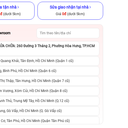
a tận nhà
Sửa giao nhận tại nhà
0đ
(dưới 5km)
Giá
0đ
(dưới 5km)
owroom
A CHỮA: 260 Đường 3 Tháng 2, Phường Hòa Hưng, TP.HCM
ũ chính hãng
iPhone 12 128GB Cũ chính hãng
iPhone 11 Pro M
chính h
 Quang Khải, Tân Định, Hồ Chí Minh (Quận 1 cũ)
.390.000đ
6.390.000đ
8.990.000đ
6.090.000đ
1
, Bình Phú, Hồ Chí Minh (Quận 6 cũ)
hị Thập, Tân Hưng, Hồ Chí Minh (Quận 7 cũ)
suất, 0 phí
0 trả trước, 0 lãi suất, 0 phí
0 trả trước, 0 lãi
n Vương, Xóm Củi, Hồ Chí Minh (Quận 8 cũ)
người thân
chuyển đổi, 0 gọi người thân
chuyển đổi, 0 gọi
h Thủ, Trung Mỹ Tây, Hồ Chí Minh (Q.12 cũ)
ng, Gò Vấp, Hồ Chí Minh (Q. Gò Vấp cũ)
 Cơ, Tân Phú, Hồ Chí Minh (Quận Tân Phú cũ)