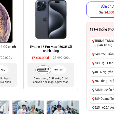
Sửa chữ
Giá
24.00
13
Hệ thống Sh
TRUNG TÂM SỬ
(Quận 10 cũ)
B Cũ chính
iPhone 15 Pro Max 256GB Cũ
iPhone 14 128GB C
chính hãng
249 -251 Trần
790.000đ
17.490.000đ
23.990.000đ
8.090.000đ
16
733 Hậu Giang
481A Nguyễn T
uất, 0 phí
0 trả trước, 0 lãi suất, 0 phí
0 trả trước, 0 lãi 
507 Tùng Thiệ
gười thân
chuyển đổi, 0 gọi người thân
chuyển đổi, 0 gọi 
23M Nguyễn Ản
389 Quang Tru
625 - 625A Âu