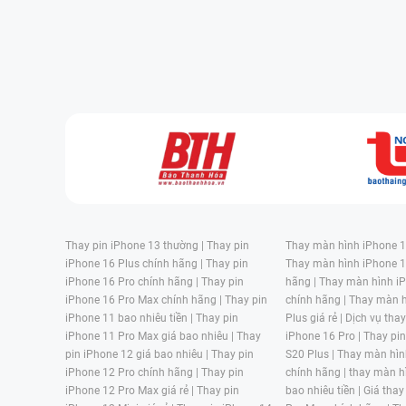
Ba điều cần biết trước khi thay màn hình mặt kính Samsu
Kiểm tra lại thông tin bảo hành của điện thoại Samsu
Sẽ rất tuyệt vời nếu như chiếc Galaxy A3 của bạn mặc dù 
vậy trước khi mang điện thoại thông minh đi sửa bạn hãy ki
bảo hành, phiếu bảo hành còn hiệu lực hoặc không.
Thay pin iPhone 13 thường |
Thay pin
Thay màn hình iPhone 15
Xem trước mức chi phí sửa chữa trước khi đi đến trun
iPhone 16 Plus chính hãng |
Thay pin
Thay màn hình iPhone 1
iPhone 16 Pro chính hãng |
Thay pin
hãng |
Thay màn hình iP
Nếu như ở các nơi bảo hành chính hãng, khách hàng sẽ 
iPhone 16 Pro Max chính hãng |
Thay pin
chính hãng |
Thay màn h
chữa luôn được công khai và trung thực nhất. Bên cạnh
iPhone 11 bao nhiêu tiền |
Thay pin
Plus giá rẻ |
Dịch vụ tha
thoại tại các cửa hàng bên ngoài mỗi khi bị lỗi bởi chi phí t
iPhone 11 Pro Max giá bao nhiêu |
Thay
iPhone 16 Pro |
Thay pi
pin iPhone 12 giá bao nhiêu |
Thay pin
S20 Plus |
Thay màn hìn
Việc đầu tiên trước khi sửa chữa thì các kĩ thuật viên sẽ
iPhone 12 Pro chính hãng |
Thay pin
chính hãng |
thay màn h
được nguyên nhân gây ra lỗi cho máy Samsung A3 thì họ
iPhone 12 Pro Max giá rẻ |
Thay pin
bao nhiêu tiền |
Giá thay