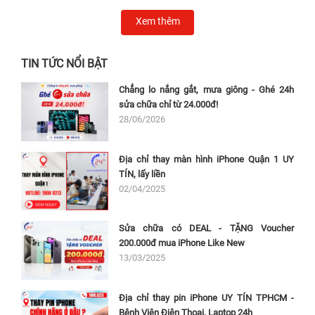
Xem thêm
TIN TỨC NỔI BẬT
Chẳng lo nắng gắt, mưa giông - Ghé 24h
sửa chữa chỉ từ 24.000đ!
28/06/2026
Địa chỉ thay màn hình iPhone Quận 1 UY
TÍN, lấy liền
02/04/2025
Sửa chữa có DEAL - TẶNG Voucher
200.000đ mua iPhone Like New
13/03/2025
Địa chỉ thay pin iPhone UY TÍN TPHCM -
Bệnh Viện Điện Thoại, Laptop 24h