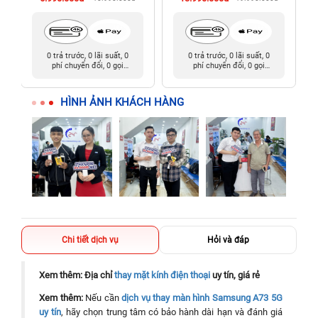
0 trả trước, 0 lãi suất, 0
0 trả trước, 0 lãi suất, 0
phí chuyển đổi, 0 gọi
phí chuyển đổi, 0 gọi
người thân
người thân
HÌNH ẢNH KHÁCH HÀNG
Chi tiết dịch vụ
Hỏi và đáp
Xem thêm: Địa chỉ
thay mặt kính điện thoại
uy tín, giá rẻ
Xem thêm:
Nếu cần
dịch vụ thay màn hình Samsung A73 5G
uy tín
, hãy chọn trung tâm có bảo hành dài hạn và đánh giá