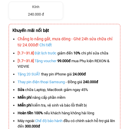
Kính
240.000 đ
Khuyến mãi nổi bật
Chẳng lo nắng gắt, mưa dông - Ghé 24h sửa chữa chỉ
từ 24.000đ!
Chi tiết
[1.7–31.8]
Đặt lịch trước
giảm đến
10%
chi phí sửa chữa
[1.7–31.8]
Tặng voucher
99.000đ
mua Phụ kiện REXON &
VIDVIE
Tặng 20 SUẤT
thay pin iPhone giá
24.000đ
Thay pin điện thoại Samsung
- Đồng giá
240.000đ
Sửa
chữa Laptop, MacBook giảm ngay 45%
Miễn phí
nâng cấp phần mềm
Miễn phí
kiểm tra, vệ sinh và báo lỗi thiết bị
Hoàn tiền 100%
nếu khách hàng không hài lòng
Máy ngoài
Chế độ bảo hành
đều có chính sách hỗ trợ giá lên
đến
300.000đ