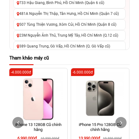
733 Hậu Giang, Bình Phú, Hồ Chí Minh (Quận 6 cũ)
481A Nguyễn Thị Thập, Tân Hưng, Hồ Chí Minh (Quận 7 cũ)
507 Tùng Thiện Vương, Xóm Củi, Hồ Chí Minh (Quận 8 cũ)
23M Nguyễn Ảnh Thủ, Trung Mỹ Tây, Hồ Chí Minh (Q.12 cũ)
389 Quang Trung, Gò Vấp, Hồ Chí Minh (Q. Gò Vấp cũ)
625 - 625A Âu Cơ, Tân Phú, Hồ Chí Minh (Quận Tân Phú cũ)
Tham khảo máy cũ
326 Lê Văn Việt, Tăng Nhơn Phú, Hồ Chí Minh (Q.9 TP. Thủ
-4.000.000đ
-6.000.000đ
-4
Đức cũ)
256 Võ Văn Ngân, Thủ Đức, Hồ Chí Minh (Bình Thọ, TP. Thủ
Đức Cũ)
70 Nguyễn An Ninh, Dĩ An, Hồ Chí Minh (Bình Dương Cũ)
24h Vũng Tàu: 162A Ba Cu, Vũng Tàu, Hồ Chí Minh (TP. Vũng
Tàu cũ)
h
iPhone 13 128GB Cũ chính
iPhone 15 Pro 128GB Cũ
198 Hoàng Văn Thụ, Tân Sơn Nhất, Hồ Chí Minh (Tân Bình
hãng
chính hãng
cũ)
6.990.000đ
13.990.000đ
10.990.000đ
19.990.000đ