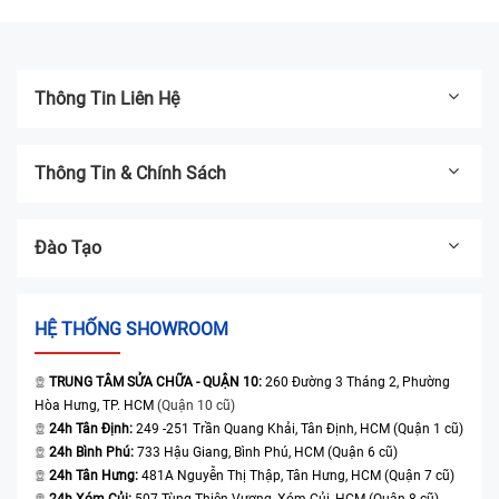
tháng
tháng
Thông Tin Liên Hệ
Thông Tin & Chính Sách
Đào Tạo
HỆ THỐNG SHOWROOM
TRUNG TÂM SỬA CHỮA - QUẬN 10:
260 Đường 3 Tháng 2, Phường
Hòa Hưng, TP. HCM
(Quận 10 cũ)
24h Tân Định:
249 -251 Trần Quang Khải, Tân Định, HCM (Quận 1 cũ)
24h Bình Phú:
733 Hậu Giang, Bình Phú, HCM (Quận 6 cũ)
24h Tân Hưng:
481A Nguyễn Thị Thập, Tân Hưng, HCM (Quận 7 cũ)
24h Xóm Củi:
507 Tùng Thiện Vương, Xóm Củi, HCM (Quận 8 cũ)