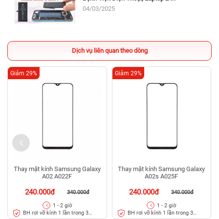
04/03/2025
Dịch vụ liên quan theo dòng
Giảm 29%
Giảm 29%
Thay mặt kính Samsung Galaxy
Thay mặt kính Samsung Galaxy
A02 A022F
A02s A025F
240.000đ
240.000đ
340.000đ
340.000đ
1 - 2 giờ
1 - 2 giờ
BH rơi vỡ kính 1 lần trong 3
BH rơi vỡ kính 1 lần trong 3