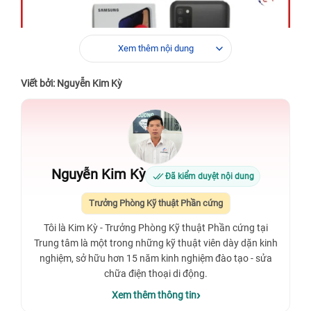
Xem thêm nội dung
Viết bởi: Nguyễn Kim Kỳ
Nguyễn Kim Kỳ
Đã kiểm duyệt nội dung
Xem thêm:
Địa chỉ thay màn hình Samsung chất lượng
Trưởng Phòng Kỹ thuật Phần cứng
Xem thêm: Địa chỉ
sửa điện thoại giá rẻ
Tôi là Kim Kỳ - Trưởng Phòng Kỹ thuật Phần cứng tại
Xem thêm:
Cửa hàng thay màn hình điện thoại uy tín
Bệnh
Trung tâm là một trong những kỹ thuật viên dày dặn kinh
Viện Điện Thoại, Laptop 24h
nghiệm, sở hữu hơn 15 năm kinh nghiệm đào tạo - sửa
Xem thêm:
Bạn đang quan tâm
giá thay màn hình Samsung
chữa điện thoại di động.
A73 5G
? Báo giá mới nhất sẽ giúp bạn dễ dàng so sánh.
Xem thêm thông tin