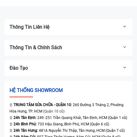
tháng
tháng
Thông Tin Liên Hệ
Thông Tin & Chính Sách
Đào Tạo
HỆ THỐNG SHOWROOM
TRUNG TÂM SỬA CHỮA - QUẬN 10:
260 Đường 3 Tháng 2, Phường
Hòa Hưng, TP. HCM
(Quận 10 cũ)
24h Tân Định:
249 -251 Trần Quang Khải, Tân Định, HCM (Quận 1 cũ)
24h Bình Phú:
733 Hậu Giang, Bình Phú, HCM (Quận 6 cũ)
24h Tân Hưng:
481A Nguyễn Thị Thập, Tân Hưng, HCM (Quận 7 cũ)
24h Xóm Củi:
507 Tùng Thiện Vương, Xóm Củi, HCM (Quận 8 cũ)