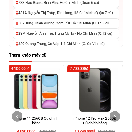
733 Hậu Giang, Bình Phú, Hồ Chí Minh (Quận 6 cũ)
481A Nguyễn Thị Thập, Tân Hưng, Hồ Chí Minh (Quận 7 cũ)
507 Tùng Thiện Vương, Xóm Củi, Hồ Chí Minh (Quận 8 cũ)
23M Nguyễn Ảnh Thủ, Trung Mỹ Tây, Hồ Chí Minh (Q.12 cũ)
389 Quang Trung, Gò Vấp, Hồ Chí Minh (Q. Gò Vấp cũ)
625 - 625A Âu Cơ, Tân Phú, Hồ Chí Minh (Quận Tân Phú cũ)
Tham khảo máy cũ
326 Lê Văn Việt, Tăng Nhơn Phú, Hồ Chí Minh (Q.9 TP. Thủ
-4.100.000đ
-2.700.000đ
-7
Đức cũ)
256 Võ Văn Ngân, Thủ Đức, Hồ Chí Minh (Bình Thọ, TP. Thủ
Đức Cũ)
70 Nguyễn An Ninh, Dĩ An, Hồ Chí Minh (Bình Dương Cũ)
24h Vũng Tàu: 162A Ba Cu, Vũng Tàu, Hồ Chí Minh (TP. Vũng
Tàu cũ)
iPhone 11 256GB Cũ chính
iPhone 12 Pro Max 256GB
198 Hoàng Văn Thụ, Tân Sơn Nhất, Hồ Chí Minh (Tân Bình
hãng
Cũ chính hãng
cũ)
4.890.000đ
10.290.000đ
8.990.000đ
12.990.000đ