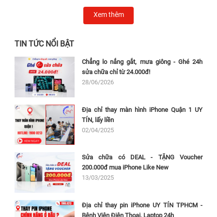
Xem thêm
TIN TỨC NỔI BẬT
Chẳng lo nắng gắt, mưa giông - Ghé 24h
sửa chữa chỉ từ 24.000đ!
28/06/2026
Địa chỉ thay màn hình iPhone Quận 1 UY
TÍN, lấy liền
02/04/2025
Sửa chữa có DEAL - TẶNG Voucher
200.000đ mua iPhone Like New
13/03/2025
Địa chỉ thay pin iPhone UY TÍN TPHCM -
Bệnh Viện Điện Thoại, Laptop 24h