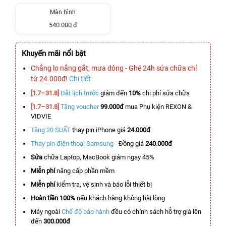
Màn hình
540.000 đ
Khuyến mãi nổi bật
Chẳng lo nắng gắt, mưa dông - Ghé 24h sửa chữa chỉ
từ 24.000đ!
Chi tiết
[1.7–31.8]
Đặt lịch trước
giảm đến
10%
chi phí sửa chữa
[1.7–31.8]
Tặng voucher
99.000đ
mua Phụ kiện REXON &
VIDVIE
Tặng 20 SUẤT
thay pin iPhone giá
24.000đ
Thay pin điện thoại Samsung
- Đồng giá
240.000đ
Sửa
chữa Laptop, MacBook giảm ngay 45%
Miễn phí
nâng cấp phần mềm
Miễn phí
kiểm tra, vệ sinh và báo lỗi thiết bị
Hoàn tiền 100%
nếu khách hàng không hài lòng
Máy ngoài
Chế độ bảo hành
đều có chính sách hỗ trợ giá lên
đến
300.000đ