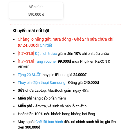
Màn hình
590.000 đ
Khuyến mãi nổi bật
Chẳng lo nắng gắt, mưa dông - Ghé 24h sửa chữa chỉ
từ 24.000đ!
Chi tiết
[1.7–31.8]
Đặt lịch trước
giảm đến
10%
chi phí sửa chữa
[1.7–31.8]
Tặng voucher
99.000đ
mua Phụ kiện REXON &
VIDVIE
Tặng 20 SUẤT
thay pin iPhone giá
24.000đ
Thay pin điện thoại Samsung
- Đồng giá
240.000đ
Sửa
chữa Laptop, MacBook giảm ngay 45%
Miễn phí
nâng cấp phần mềm
Miễn phí
kiểm tra, vệ sinh và báo lỗi thiết bị
Hoàn tiền 100%
nếu khách hàng không hài lòng
Máy ngoài
Chế độ bảo hành
đều có chính sách hỗ trợ giá lên
đến
300.000đ