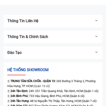
kính
Thông Tin Liên Hệ
Thông Tin & Chính Sách
Đào Tạo
HỆ THỐNG SHOWROOM
TRUNG TÂM SỬA CHỮA - QUẬN 10:
260 Đường 3 Tháng 2, Phường
Hòa Hưng, TP. HCM
(Quận 10 cũ)
24h Tân Định:
249 -251 Trần Quang Khải, Tân Định, HCM (Quận 1 cũ)
24h Bình Phú:
733 Hậu Giang, Bình Phú, HCM (Quận 6 cũ)
24h Tân Hưng:
481A Nguyễn Thị Thập, Tân Hưng, HCM (Quận 7 cũ)
24h Xóm Củi:
507 Tùng Thiện Vương, Xóm Củi, HCM (Quận 8 cũ)