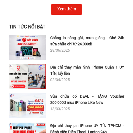
Xem thêm
TIN TỨC NỔI BẬT
Chẳng lo nắng gắt, mưa giông - Ghé 24h
sửa chữa chỉ từ 24.000đ!
28/06/2026
Địa chỉ thay màn hình iPhone Quận 1 UY
TÍN, lấy liền
02/04/2025
Sửa chữa có DEAL - TẶNG Voucher
200.000đ mua iPhone Like New
13/03/2025
Địa chỉ thay pin iPhone UY TÍN TPHCM -
Bệnh Viện Điện Thoại, Laptop 24h