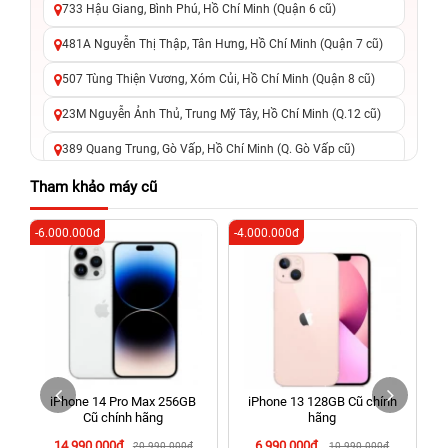
733 Hậu Giang, Bình Phú, Hồ Chí Minh (Quận 6 cũ)
481A Nguyễn Thị Thập, Tân Hưng, Hồ Chí Minh (Quận 7 cũ)
507 Tùng Thiện Vương, Xóm Củi, Hồ Chí Minh (Quận 8 cũ)
23M Nguyễn Ảnh Thủ, Trung Mỹ Tây, Hồ Chí Minh (Q.12 cũ)
389 Quang Trung, Gò Vấp, Hồ Chí Minh (Q. Gò Vấp cũ)
625 - 625A Âu Cơ, Tân Phú, Hồ Chí Minh (Quận Tân Phú cũ)
Tham khảo máy cũ
326 Lê Văn Việt, Tăng Nhơn Phú, Hồ Chí Minh (Q.9 TP. Thủ
-6.000.000đ
-4.000.000đ
-4
Đức cũ)
256 Võ Văn Ngân, Thủ Đức, Hồ Chí Minh (Bình Thọ, TP. Thủ
Đức Cũ)
70 Nguyễn An Ninh, Dĩ An, Hồ Chí Minh (Bình Dương Cũ)
24h Vũng Tàu: 162A Ba Cu, Vũng Tàu, Hồ Chí Minh (TP. Vũng
Tàu cũ)
iPhone 14 Pro Max 256GB
iPhone 13 128GB Cũ chính
198 Hoàng Văn Thụ, Tân Sơn Nhất, Hồ Chí Minh (Tân Bình
Cũ chính hãng
hãng
cũ)
14.990.000đ
6.990.000đ
20.990.000đ
10.990.000đ