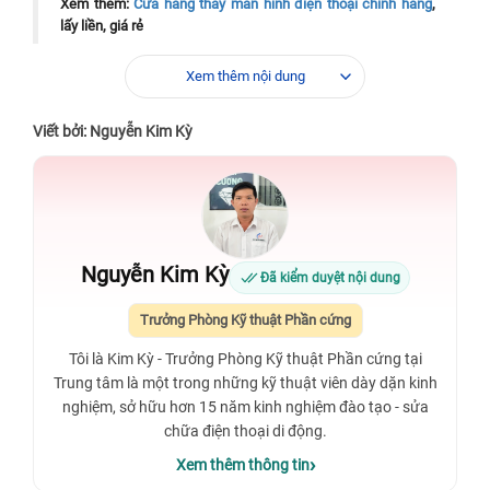
Xem thêm:
Cửa hàng thay màn hình điện thoại chính hãng
,
lấy liền, giá rẻ
Xem thêm:
Bạn ở quận 10 và cần
thay màn hình Samsung
Xem thêm nội dung
A73 5G chính hãng quận 10
? Có địa chỉ uy tín gần khu vực
này với dịch vụ chuyên nghiệp.
Viết bởi: Nguyễn Kim Kỳ
Nguyễn Kim Kỳ
Đã kiểm duyệt nội dung
Trưởng Phòng Kỹ thuật Phần cứng
Tôi là Kim Kỳ - Trưởng Phòng Kỹ thuật Phần cứng tại
Trung tâm là một trong những kỹ thuật viên dày dặn kinh
nghiệm, sở hữu hơn 15 năm kinh nghiệm đào tạo - sửa
chữa điện thoại di động.
Xem thêm thông tin