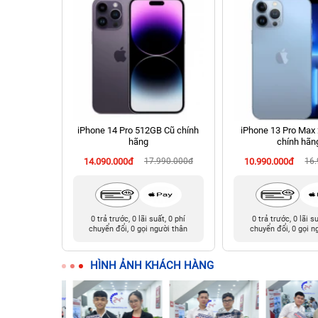
 Cũ chính
iPhone 14 Pro 512GB Cũ chính
iPhone 13 Pro Max
hãng
chính hãn
90.000đ
14.090.000đ
17.990.000đ
10.990.000đ
16
t, 0 phí
0 trả trước, 0 lãi suất, 0 phí
0 trả trước, 0 lãi s
ười thân
chuyển đổi, 0 gọi người thân
chuyển đổi, 0 gọi n
HÌNH ẢNH KHÁCH HÀNG