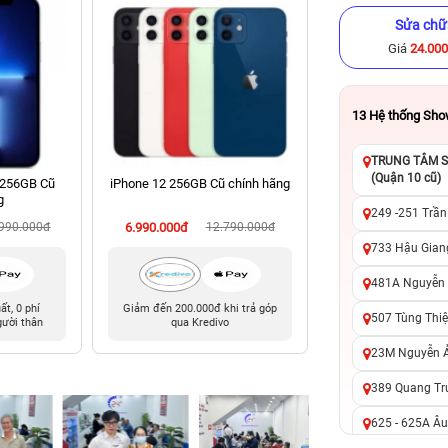
Sửa chữ
Giá
24.00
13
Hệ thống Sh
TRUNG TÂM SỬ
(Quận 10 cũ)
 256GB Cũ
iPhone 12 256GB Cũ chính hãng
iPhone 15 Pro Ma
g
chính hã
249 -251 Trần
.990.000đ
6.990.000đ
12.790.000đ
18.990.000đ
29
733 Hậu Giang
481A Nguyễn T
uất, 0 phí
Giảm đến 200.000đ khi trả góp
0 trả trước, 0 lãi 
507 Tùng Thiệ
gười thân
qua Kredivo
chuyển đổi, 0 gọi 
23M Nguyễn Ản
389 Quang Tru
625 - 625A Âu