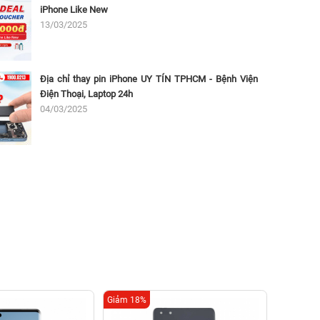
iPhone Like New
13/03/2025
Địa chỉ thay pin iPhone UY TÍN TPHCM - Bệnh Viện
Điện Thoại, Laptop 24h
04/03/2025
Giảm 18%
Giảm 16%
Thay m