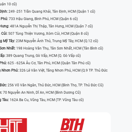
uận 10 cũ)
Định:
249 -251 Trần Quang Khải, Tân Định, HCM (Quận 1 cũ)
 Phú:
733 Hậu Giang, Bình Phú, HCM (Quận 6 cũ)
 Hưng:
481A Nguyễn Thị Thập, Tân Hưng, HCM (Quận 7 cũ)
 Củi:
507 Tùng Thiện Vương, Xóm Củi, HCM (Quận 8 cũ)
g Mỹ Tây:
23M Nguyễn Ảnh Thủ, Trung Mỹ Tây, HCM (Q.12 cũ)
Sơn Nhất:
198 Hoàng Văn Thụ, Tân Sơn Nhất, HCM (Tân Bình cũ)
Vấp:
389 Quang Trung, Gò Vấp, HCM (Q. Gò Vấp cũ)
 Phú:
625 - 625A Âu Cơ, Tân Phú, HCM (Quận Tân Phú cũ)
g Nhơn Phú:
326 Lê Văn Việt, Tăng Nhơn Phú, HCM (Q.9 TP. Thủ Đức
 Đức:
256 Võ Văn Ngân, Thủ Đức, HCM (Bình Thọ, TP. Thủ Đức Cũ)
n:
70 Nguyễn An Ninh, Dĩ An, HCM (Bình Dương Cũ)
g Tàu:
162A Ba Cu, Vũng Tàu, HCM (TP. Vũng Tàu cũ)