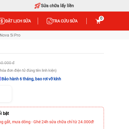
Sửa chữa lấy liền
0
ĐẶT LỊCH SỬA
TRA CỨU SỬA
Nova 5i Pro
60.000 đ
hóa đơn điện tử đúng tên linh kiện)
Bảo hành 6 tháng, bao rơi vỡ kính
i bật
ng gắt, mưa dông - Ghé 24h sửa chữa chỉ từ 24.000đ!