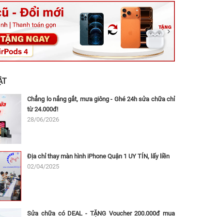
ệt, Tăng Nhơn Phú, Hồ Chí Minh (Q.9 TP. Thủ Đức cũ)
ân, Thủ Đức, Hồ Chí Minh (Bình Thọ, TP. Thủ Đức Cũ)
Ninh, Dĩ An, Hồ Chí Minh (Bình Dương Cũ)
 162A Ba Cu, Vũng Tàu, Hồ Chí Minh (TP. Vũng Tàu cũ)
 Thụ, Tân Sơn Nhất, Hồ Chí Minh (Tân Bình cũ)
ẬT
Chẳng lo nắng gắt, mưa giông - Ghé 24h sửa chữa chỉ
từ 24.000đ!
28/06/2026
Địa chỉ thay màn hình iPhone Quận 1 UY TÍN, lấy liền
02/04/2025
Sửa chữa có DEAL - TẶNG Voucher 200.000đ mua