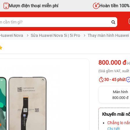
Mượn điện thoại miễn phí
Hoàn tiền 100%
Huawei Nova
Sửa Huawei Nova 5i | 5i Pro
Thay màn hình Huawei 
800.000 đ
9
(Giá gồm VAT, xuất 
30 - 45 phút
Màn hình
800.000 đ
Khuyến mãi nổ
Chẳng lo nắ
Chi tiết