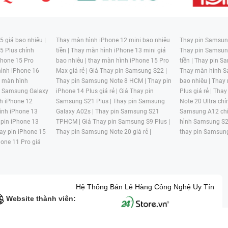
 giá bao nhiêu |
Thay màn hình iPhone 12 mini bao nhiêu
Thay pin Samsung
5 Plus chính
tiền |
Thay màn hình iPhone 13 mini giá
Thay pin Samsun
hone 15 Pro
bao nhiêu |
thay màn hình iPhone 15 Pro
tiền |
Thay pin Sa
ình iPhone 16
Max giá rẻ |
Giá Thay pin Samsung S22 |
Thay màn hình S
y màn hình
Thay pin Samsung Note 8 HCM |
Thay pin
bao nhiêu |
Thay
n Samsung Galaxy
iPhone 14 Plus giá rẻ |
Giá Thay pin
Plus giá rẻ |
Thay
h iPhone 12
Samsung S21 Plus |
Thay pin Samsung
Note 20 Ultra chí
ình iPhone 13
Galaxy A02s |
Thay pin Samsung S21
Samsung A12 chí
 pin iPhone 13
TPHCM |
Giá Thay pin Samsung S9 Plus |
hình Samsung S2
ay pin iPhone 15
Thay pin Samsung Note 20 giá rẻ |
thay pin Samsung
hone 11 Pro giá
Hệ Thống Bán Lẻ Hàng Công Nghệ Uy Tín
Website thành viên: