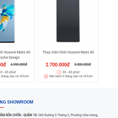
3.0
Bảo
nh Huawei Mate 40
Thay màn hình Huawei Mate 40
rsche Design
00đ
2.700.000đ
6.990.000đ
3.300.000đ
30 - 45 phút
30 - 45 phút
 tháng, bao rơi vỡ kính
Bảo hành 6 tháng, bao rơi vỡ kính
ỐNG SHOWROOM
ÂM SỬA CHỮA - QUẬN 10:
260 Đường 3 Tháng 2, Phường Hòa Hưng,