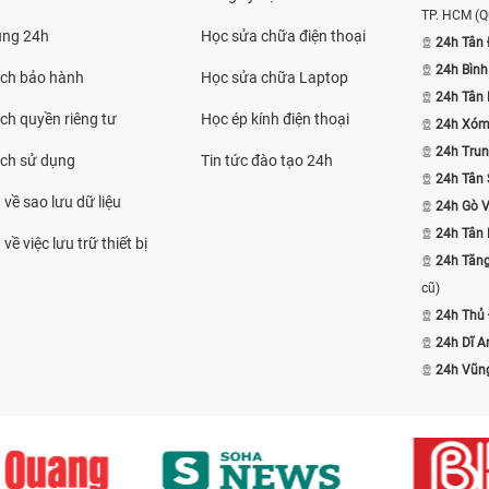
TP. HCM
(Q
ụng 24h
Học sửa chữa điện thoại
24h Tân 
24h Bình
ách bảo hành
Học sửa chữa Laptop
24h Tân
ch quyền riêng tư
Học ép kính điện thoại
24h Xóm
24h Trun
ách sử dụng
Tin tức đào tạo 24h
24h Tân 
 về sao lưu dữ liệu
24h Gò 
24h Tân
về việc lưu trữ thiết bị
24h Tăn
cũ)
24h Thủ
24h Dĩ A
24h Vũn