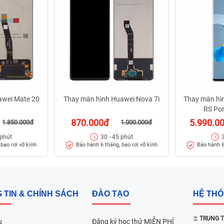
awei Mate 20
Thay màn hình Huawei Nova 7i
Thay màn hì
RS Po
870.000đ
5.990.0
1.850.000đ
1.000.000đ
 phút
30 - 45 phút
bao rơi vỡ kính
Bảo hành 6 tháng, bao rơi vỡ kính
Bảo hành 6
 TIN & CHÍNH SÁCH
ĐÀO TẠO
HỆ TH
TRUNG T
u
Đăng ký học thử MIỄN PHÍ