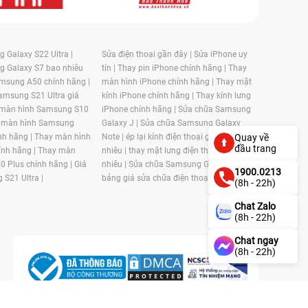
 Galaxy S22 Ultra |
Sửa điện thoại gần đây |
Sửa iPhone uy
g Galaxy S7 bao nhiêu
tín |
Thay pin iPhone chính hãng |
Thay
msung A50 chính hãng |
màn hình iPhone chính hãng |
Thay mặt
amsung S21 Ultra giá
kính iPhone chính hãng |
Thay kính lưng
 màn hình Samsung S10
iPhone chính hãng |
Sửa chữa Samsung
 màn hình Samsung
Galaxy J |
Sửa chữa Samsung Galaxy
nh hãng |
Thay màn hình
Note |
ép lại kính điện thoại giá bao
Quay về
đầu trang
nh hãng |
Thay màn
nhiêu |
thay mặt lưng điện thoại giá bao
0 Plus chính hãng |
Giá
nhiêu |
Sửa chữa Samsung Galaxy S |
1900.0213
 S21 Ultra |
bảng giá sửa chữa điện thoại samsung |
(8h - 22h)
Chat Zalo
(8h - 22h)
Chat ngay
(8h - 22h)