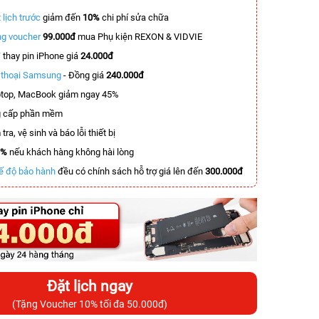
 lịch trước
giảm đến
10%
chi phí sửa chữa
g voucher
99.000đ
mua Phụ kiện REXON & VIDVIE
T
thay pin iPhone giá
24.000đ
n thoại Samsung
- Đồng giá
240.000đ
top, MacBook giảm ngay 45%
 cấp phần mềm
tra, vệ sinh và báo lỗi thiết bị
0%
nếu khách hàng không hài lòng
ế độ bảo hành
đều có chính sách hỗ trợ giá lên đến
300.000đ
Đặt lịch ngay
(Tặng Voucher 10% tối đa 50.000đ)
-3.000.000đ
-4.400.000đ