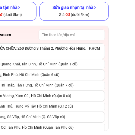
a tận nhà
Sửa giao nhận tại nhà
0đ
(dưới 5km)
Giá
0đ
(dưới 5km)
owroom
A CHỮA: 260 Đường 3 Tháng 2, Phường Hòa Hưng, TP.HCM
x 512GB Cũ
iPhone 12 Pro 128GB Cũ chính
iPhone 11 Pro 64
ng
hãng
hãng
 Quang Khải, Tân Định, Hồ Chí Minh (Quận 1 cũ)
.990.000đ
6.990.000đ
9.990.000đ
4.590.000đ
8
, Bình Phú, Hồ Chí Minh (Quận 6 cũ)
hị Thập, Tân Hưng, Hồ Chí Minh (Quận 7 cũ)
suất, 0 phí
0 trả trước, 0 lãi suất, 0 phí
0 trả trước, 0 lãi
n Vương, Xóm Củi, Hồ Chí Minh (Quận 8 cũ)
người thân
chuyển đổi, 0 gọi người thân
chuyển đổi, 0 gọi
h Thủ, Trung Mỹ Tây, Hồ Chí Minh (Q.12 cũ)
ng, Gò Vấp, Hồ Chí Minh (Q. Gò Vấp cũ)
 Cơ, Tân Phú, Hồ Chí Minh (Quận Tân Phú cũ)