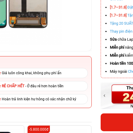
[1.7–31.8]
Đặt
[1.7–31.8]
Tặn
Tặng 20 SUẤ
Thay pin điệ
Sửa
chữa Lap
Miễn phí
nâng
Miễn phí
kiểm 
Hoàn tiền 10
Máy ngoài
Ch
Giá luôn công khai, không phụ phí ẩn
RẺ CHẤP HẾT
- Ở đâu rẻ hơn hoàn tiền
Hoàn trả linh kiện hư hỏng có xác nhận chữ ký
-5.800.000đ
-11.000.000đ