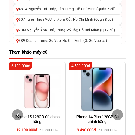
481A Nguyễn Thị Thập, Tân Hưng, Hồ Chí Minh (Quận 7 cũ)
507 Tùng Thiện Vương, Xóm Củi, Hồ Chí Minh (Quận 8 cũ)
23M Nguyễn Ảnh Thủ, Trung Mỹ Tây, Hồ Chí Minh (Q.12 cũ)
389 Quang Trung, Gò Vấp, Hồ Chí Minh (Q. Gò Vấp cũ)
625 - 625A Âu Cơ, Tân Phú, Hồ Chí Minh (Quận Tân Phú cũ)
Tham khảo máy cũ
326 Lê Văn Việt, Tăng Nhơn Phú, Hồ Chí Minh (Q.9 TP. Thủ
-6.100.000đ
-4.500.000đ
-3
Đức cũ)
256 Võ Văn Ngân, Thủ Đức, Hồ Chí Minh (Bình Thọ, TP. Thủ
Đức Cũ)
70 Nguyễn An Ninh, Dĩ An, Hồ Chí Minh (Bình Dương Cũ)
24h Vũng Tàu: 162A Ba Cu, Vũng Tàu, Hồ Chí Minh (TP. Vũng
Tàu cũ)
iPhone 15 128GB Cũ chính
iPhone 14 Plus 128GB Cũ
198 Hoàng Văn Thụ, Tân Sơn Nhất, Hồ Chí Minh (Tân Bình
hãng
chính hãng
cũ)
12.190.000đ
9.490.000đ
18.290.000đ
13.990.000đ