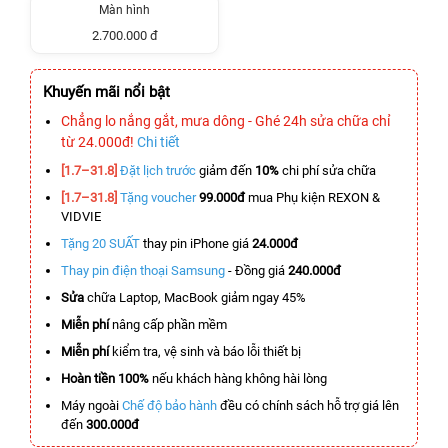
Màn hình
2.700.000 đ
Khuyến mãi nổi bật
Chẳng lo nắng gắt, mưa dông - Ghé 24h sửa chữa chỉ
từ 24.000đ!
Chi tiết
[1.7–31.8]
Đặt lịch trước
giảm đến
10%
chi phí sửa chữa
[1.7–31.8]
Tặng voucher
99.000đ
mua Phụ kiện REXON &
VIDVIE
Tặng 20 SUẤT
thay pin iPhone giá
24.000đ
Thay pin điện thoại Samsung
- Đồng giá
240.000đ
Sửa
chữa Laptop, MacBook giảm ngay 45%
Miễn phí
nâng cấp phần mềm
Miễn phí
kiểm tra, vệ sinh và báo lỗi thiết bị
Hoàn tiền 100%
nếu khách hàng không hài lòng
Máy ngoài
Chế độ bảo hành
đều có chính sách hỗ trợ giá lên
đến
300.000đ