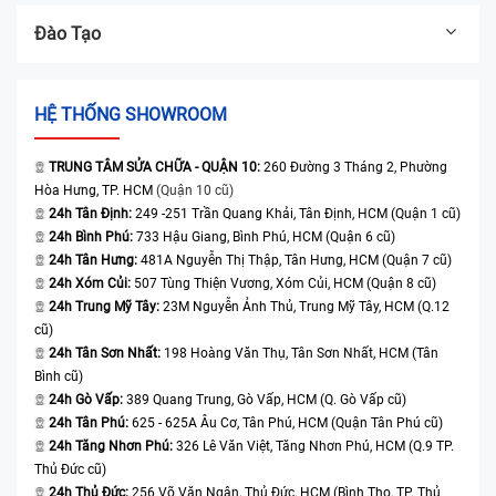
Đào Tạo
HỆ THỐNG SHOWROOM
TRUNG TÂM SỬA CHỮA - QUẬN 10:
260 Đường 3 Tháng 2, Phường
Hòa Hưng, TP. HCM
(Quận 10 cũ)
24h Tân Định:
249 -251 Trần Quang Khải, Tân Định, HCM (Quận 1 cũ)
24h Bình Phú:
733 Hậu Giang, Bình Phú, HCM (Quận 6 cũ)
24h Tân Hưng:
481A Nguyễn Thị Thập, Tân Hưng, HCM (Quận 7 cũ)
24h Xóm Củi:
507 Tùng Thiện Vương, Xóm Củi, HCM (Quận 8 cũ)
24h Trung Mỹ Tây:
23M Nguyễn Ảnh Thủ, Trung Mỹ Tây, HCM (Q.12
cũ)
24h Tân Sơn Nhất:
198 Hoàng Văn Thụ, Tân Sơn Nhất, HCM (Tân
Bình cũ)
24h Gò Vấp:
389 Quang Trung, Gò Vấp, HCM (Q. Gò Vấp cũ)
24h Tân Phú:
625 - 625A Âu Cơ, Tân Phú, HCM (Quận Tân Phú cũ)
24h Tăng Nhơn Phú:
326 Lê Văn Việt, Tăng Nhơn Phú, HCM (Q.9 TP.
Thủ Đức cũ)
24h Thủ Đức:
256 Võ Văn Ngân, Thủ Đức, HCM (Bình Thọ, TP. Thủ