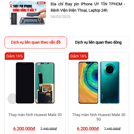
Địa chỉ thay pin iPhone UY TÍN TPHCM -
Bệnh Viện Điện Thoại, Laptop 24h
Dấu hiệu nhận biết màn hình ROG Phone 3 cần thay thế
04/03/2025
Việc điện thoại cần thay màn hình sau một thời gian sử dụng không
hiếm gặp. Chi phí thay màn hình so với giá trị của cả chiếc điện thoại
là vô cùng thấp. Vậy nên người dùng không có lý do gì mà không thay
màn hình ASUS ROG Phone 3. Dưới đây là một số dấu hiệu, biểu hiện
Dịch vụ liên quan theo vấn đề
Dịch vụ liên quan theo dòng
người dùng cần chú ý để có thể khắc phục kịp thời:
Màn hình điện thoại trầy xước, nứt, sứt mẻ hoặc vỡ
Giảm 16%
Giảm 16%
Màn hình hiển thị có điểm chết, những đốm đen, sọc ngang/dọc,
đổ mực...
Màn hình đơ, loạn cảm ứng, cảm ứng không nhạy hoặc không
cảm ứng được
Màn hình không sáng dù có chuông thông báo, cuộc gọi, tin
nhắn…
Thay màn hình ASUS ROG Phone 3 ở đâu uy tín, chất
lượng và giá tốt?
Thay màn hình Huawei Mate 30
Thay màn hình Huawei Mate 30
5G
Chọn Bệnh Viện Điện Thoại, Laptop 24h để
sửa chữa điện thoại Asus
Zenfone
bằng những linh kiện chính hãng nhất. Với uy tín và kinh
6.200.000đ
6.200.000đ
7.440.000đ
7.440.000đ
nghiệm 15 năm, chúng tôi sẽ cung cấp cho quý khách hàng màn hình