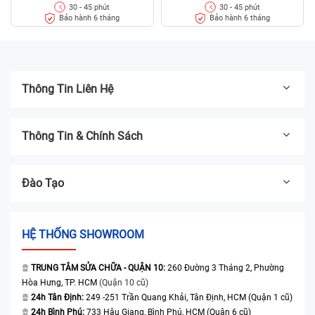
30 - 45 phút
30 - 45 phút
có nguồn gốc rõ ràng, chất lượng đảm bảo, giá cả cực cạnh tranh
Bảo hành 6 tháng
Bảo hành 6 tháng
chắc chắn làm hài lòng quý khách. Dưới đây là một số ưu điểm khi
thay màn hình tại Bệnh Viện Điện Thoại, Laptop 24h .
Thông Tin Liên Hệ
Thông Tin & Chính Sách
Đào Tạo
HỆ THỐNG SHOWROOM
Linh kiện chính hãng, chất lượng, xuất xứ rõ ràng
TRUNG TÂM SỬA CHỮA - QUẬN 10:
260 Đường 3 Tháng 2, Phường
Giá cả cạnh tranh, kiểm tra lỗi miễn phí cả khi khách không sửa
Hòa Hưng, TP. HCM
(Quận 10 cũ)
chữa
24h Tân Định:
249 -251 Trần Quang Khải, Tân Định, HCM (Quận 1 cũ)
Kỹ thuật viên chuyên nghiệp, giàu kinh nghiệm, tận tâm với công
24h Bình Phú:
733 Hậu Giang, Bình Phú, HCM (Quận 6 cũ)