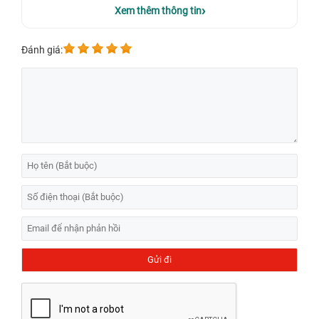
Địa chỉ thay màn hình Asus ROG Phone 3
Xem thêm thông tin
ZS661KS chính hãng
Đánh giá:
Màn hình cảm ứng là một bộ phận người dùng tiếp xúc trực tiếp và
‘đập ngay vào mắt’ người dùng. Chính vì vậy khi bộ phận này gặp vấn
đề người dùng nên nhanh chóng thay màn hình ASUS ROG Phone 3
khi nó gặp vấn đề. Nhất là khi đây là một chiếc điện thoại chơi game
nên việc màn hình rõ nét, mượt nhạy sẽ giúp trải nghiệm trở nên tuyệt
vời hơn.
Có cần thiết thay màn hình ASUS ROG Phone 3 không?
Mặt kính và màn hình là hai linh kiện có vai trò quan trọng. Thay mặt
kính chỉ cần thao tác phía ngoài còn thay màn hình là thay cả cụm
đòi hỏi sự phức tạp hơn. Chi phí thay màn hình và mặt kính lại có sự
chênh lệch không nhỏ, vậy nên người dùng cần xác định rõ phần linh
kiện cần thay thế.
Hiện nay có nhiều địa chỉ
sửa chữa điện thoại Asus ROG
Phone
không đảm bảo chất lượng, uy tín kém lợi dụng việc khách
hàng không biết để trục lợi và ép giá. Khi màn hình hư hỏng việc thay
mới là điều cần thiết nhưng người dùng nên đến trung tâm
sửa chữa