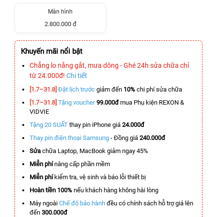
Màn hình
2.800.000 đ
Khuyến mãi nổi bật
Chẳng lo nắng gắt, mưa dông - Ghé 24h sửa chữa chỉ
từ 24.000đ!
Chi tiết
[1.7–31.8]
Đặt lịch trước
giảm đến
10%
chi phí sửa chữa
[1.7–31.8]
Tặng voucher
99.000đ
mua Phụ kiện REXON &
VIDVIE
Tặng 20 SUẤT
thay pin iPhone giá
24.000đ
Thay pin điện thoại Samsung
- Đồng giá
240.000đ
Sửa
chữa Laptop, MacBook giảm ngay 45%
Miễn phí
nâng cấp phần mềm
Miễn phí
kiểm tra, vệ sinh và báo lỗi thiết bị
Hoàn tiền 100%
nếu khách hàng không hài lòng
Máy ngoài
Chế độ bảo hành
đều có chính sách hỗ trợ giá lên
đến
300.000đ