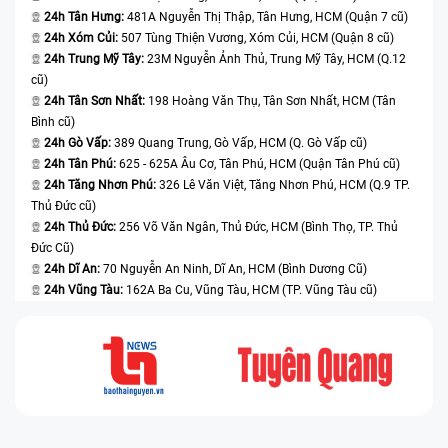
việc
24h Tân Hưng:
481A Nguyễn Thị Thập, Tân Hưng, HCM (Quận 7 cũ)
Thay màn hình nhanh chóng, tiết kiệm thời gian cho khách hàng
24h Xóm Củi:
507 Tùng Thiện Vương, Xóm Củi, HCM (Quận 8 cũ)
Cam kết máy không phát sinh thêm lỗi trong quá trình sửa chữa
24h Trung Mỹ Tây:
23M Nguyễn Ảnh Thủ, Trung Mỹ Tây, HCM (Q.12
Chính sách bảo hành dài hạn, đảm bảo quyền lợi cho khách hàng
cũ)
Trong thời buổi người kinh doanh luôn đặt lợi nhuận lên trên hết,
24h Tân Sơn Nhất:
198 Hoàng Văn Thụ, Tân Sơn Nhất, HCM (Tân
Bệnh
Viện Điện Thoại, Laptop 24h
xác định cốt lõi của uy tín và thành công
Bình cũ)
đến từ khách hàng. Chúng tôi luôn đặt mình vào vị trí là khách hàng
24h Gò Vấp:
389 Quang Trung, Gò Vấp, HCM (Q. Gò Vấp cũ)
và làm hết sức mình để đáp ứng kỳ vọng, niềm tin mà khách hàng
24h Tân Phú:
625 - 625A Âu Cơ, Tân Phú, HCM (Quận Tân Phú cũ)
dành cho mình. Hãy liên hệ hotline 1900.0213 để được tư vấn kỹ hơn
24h Tăng Nhơn Phú:
326 Lê Văn Việt, Tăng Nhơn Phú, HCM (Q.9 TP.
hoặc đến trực tiếp Bệnh Viện Điện Thoại, Laptop 24h để được hỗ trợ
Thủ Đức cũ)
thay màn hình Asus Rog Phone 3.
24h Thủ Đức:
256 Võ Văn Ngân, Thủ Đức, HCM (Bình Thọ, TP. Thủ
Đức Cũ)
Xem thêm:
Cập nhật thông tin về
thay màn hình iPhone 12 giá
24h Dĩ An:
70 Nguyễn An Ninh, Dĩ An, HCM (Bình Dương Cũ)
bao nhiêu
để đưa ra quyết định đúng đắn.
24h Vũng Tàu:
162A Ba Cu, Vũng Tàu, HCM (TP. Vũng Tàu cũ)
Xem thêm
: Cần
thay màn hình iPhone 14 chính hãng
? Xem
thông tin chi tiết.
Xem thêm
: Tìm hiểu
giá thay màn hình iPhone 11 Pro Max
chính hãng
với dịch vụ uy tín.