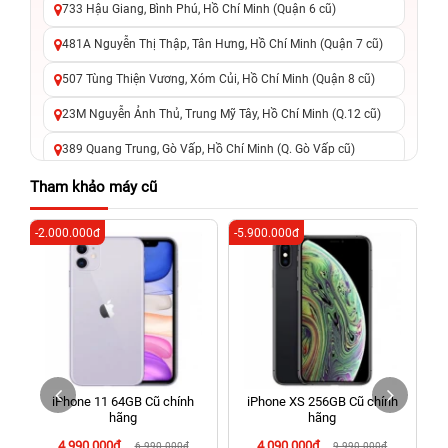
733 Hậu Giang, Bình Phú, Hồ Chí Minh (Quận 6 cũ)
481A Nguyễn Thị Thập, Tân Hưng, Hồ Chí Minh (Quận 7 cũ)
507 Tùng Thiện Vương, Xóm Củi, Hồ Chí Minh (Quận 8 cũ)
23M Nguyễn Ảnh Thủ, Trung Mỹ Tây, Hồ Chí Minh (Q.12 cũ)
389 Quang Trung, Gò Vấp, Hồ Chí Minh (Q. Gò Vấp cũ)
625 - 625A Âu Cơ, Tân Phú, Hồ Chí Minh (Quận Tân Phú cũ)
Tham khảo máy cũ
326 Lê Văn Việt, Tăng Nhơn Phú, Hồ Chí Minh (Q.9 TP. Thủ
-2.000.000đ
-5.900.000đ
-4
Đức cũ)
256 Võ Văn Ngân, Thủ Đức, Hồ Chí Minh (Bình Thọ, TP. Thủ
Đức Cũ)
70 Nguyễn An Ninh, Dĩ An, Hồ Chí Minh (Bình Dương Cũ)
24h Vũng Tàu: 162A Ba Cu, Vũng Tàu, Hồ Chí Minh (TP. Vũng
Tàu cũ)
h
iPhone 11 64GB Cũ chính
iPhone XS 256GB Cũ chính
198 Hoàng Văn Thụ, Tân Sơn Nhất, Hồ Chí Minh (Tân Bình
hãng
hãng
cũ)
4.990.000đ
4.090.000đ
6.990.000đ
9.990.000đ