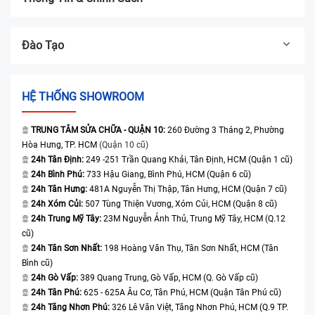
Đào Tạo
HỆ THỐNG SHOWROOM
TRUNG TÂM SỬA CHỮA - QUẬN 10:
260 Đường 3 Tháng 2, Phường
Hòa Hưng, TP. HCM
(Quận 10 cũ)
24h Tân Định:
249 -251 Trần Quang Khải, Tân Định, HCM (Quận 1 cũ)
24h Bình Phú:
733 Hậu Giang, Bình Phú, HCM (Quận 6 cũ)
24h Tân Hưng:
481A Nguyễn Thị Thập, Tân Hưng, HCM (Quận 7 cũ)
24h Xóm Củi:
507 Tùng Thiện Vương, Xóm Củi, HCM (Quận 8 cũ)
24h Trung Mỹ Tây:
23M Nguyễn Ảnh Thủ, Trung Mỹ Tây, HCM (Q.12
cũ)
24h Tân Sơn Nhất:
198 Hoàng Văn Thụ, Tân Sơn Nhất, HCM (Tân
Bình cũ)
24h Gò Vấp:
389 Quang Trung, Gò Vấp, HCM (Q. Gò Vấp cũ)
24h Tân Phú:
625 - 625A Âu Cơ, Tân Phú, HCM (Quận Tân Phú cũ)
24h Tăng Nhơn Phú:
326 Lê Văn Việt, Tăng Nhơn Phú, HCM (Q.9 TP.