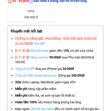
30 - 45 phút
Bảo hành 6 tháng, bao rơi vỡ kính lưng
Lưng
340.000 đ
Khuyến mãi nổi bật
Chẳng lo nắng gắt, mưa dông - Ghé 24h sửa chữa chỉ
từ 24.000đ!
Chi tiết
[1.7–31.8]
Đặt lịch trước
giảm đến
10%
chi phí sửa chữa
[1.7–31.8]
Tặng voucher
99.000đ
mua Phụ kiện REXON &
VIDVIE
Tặng 20 SUẤT
thay pin iPhone giá
24.000đ
Thay pin điện thoại Samsung
- Đồng giá
240.000đ
Sửa
chữa Laptop, MacBook giảm ngay 45%
Miễn phí
nâng cấp phần mềm
Miễn phí
kiểm tra, vệ sinh và báo lỗi thiết bị
Hoàn tiền 100%
nếu khách hàng không hài lòng
Máy ngoài
Chế độ bảo hành
đều có chính sách hỗ trợ giá lên