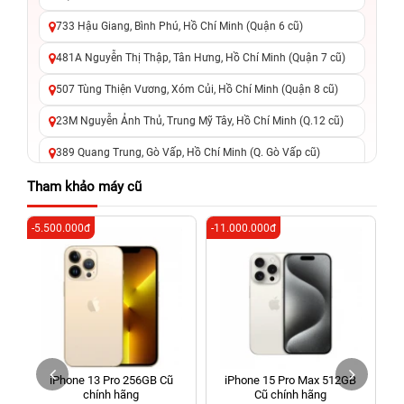
733 Hậu Giang, Bình Phú, Hồ Chí Minh (Quận 6 cũ)
481A Nguyễn Thị Thập, Tân Hưng, Hồ Chí Minh (Quận 7 cũ)
507 Tùng Thiện Vương, Xóm Củi, Hồ Chí Minh (Quận 8 cũ)
23M Nguyễn Ảnh Thủ, Trung Mỹ Tây, Hồ Chí Minh (Q.12 cũ)
389 Quang Trung, Gò Vấp, Hồ Chí Minh (Q. Gò Vấp cũ)
625 - 625A Âu Cơ, Tân Phú, Hồ Chí Minh (Quận Tân Phú cũ)
Tham khảo máy cũ
326 Lê Văn Việt, Tăng Nhơn Phú, Hồ Chí Minh (Q.9 TP. Thủ
-5.500.000đ
-11.000.000đ
-2
Đức cũ)
256 Võ Văn Ngân, Thủ Đức, Hồ Chí Minh (Bình Thọ, TP. Thủ
Đức Cũ)
70 Nguyễn An Ninh, Dĩ An, Hồ Chí Minh (Bình Dương Cũ)
24h Vũng Tàu: 162A Ba Cu, Vũng Tàu, Hồ Chí Minh (TP. Vũng
Tàu cũ)
iPhone 13 Pro 256GB Cũ
iPhone 15 Pro Max 512GB
198 Hoàng Văn Thụ, Tân Sơn Nhất, Hồ Chí Minh (Tân Bình
chính hãng
Cũ chính hãng
cũ)