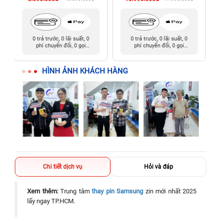
0 trả trước, 0 lãi suất, 0
0 trả trước, 0 lãi suất, 0
phí chuyển đổi, 0 gọi
phí chuyển đổi, 0 gọi
người thân
người thân
HÌNH ẢNH KHÁCH HÀNG
Chi tiết dịch vụ
Hỏi và đáp
Xem thêm:
Trung tâm
thay pin Samsung
zin mới nhất 2025
lấy ngay TP.HCM.