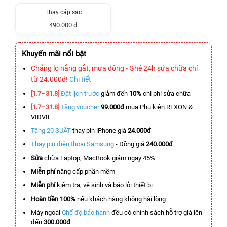
Thay cáp sạc
490.000 đ
Khuyến mãi nổi bật
Chẳng lo nắng gắt, mưa dông - Ghé 24h sửa chữa chỉ
từ 24.000đ!
Chi tiết
[1.7–31.8]
Đặt lịch trước
giảm đến
10%
chi phí sửa chữa
[1.7–31.8]
Tặng voucher
99.000đ
mua Phụ kiện REXON &
VIDVIE
Tặng 20 SUẤT
thay pin iPhone giá
24.000đ
Thay pin điện thoại Samsung
- Đồng giá
240.000đ
Sửa
chữa Laptop, MacBook giảm ngay 45%
Miễn phí
nâng cấp phần mềm
Miễn phí
kiểm tra, vệ sinh và báo lỗi thiết bị
Hoàn tiền 100%
nếu khách hàng không hài lòng
Máy ngoài
Chế độ bảo hành
đều có chính sách hỗ trợ giá lên
đến
300.000đ