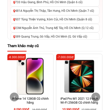
733 Hậu Giang, Bình Phú, Hồ Chí Minh (Quận 6 cũ)
481A Nguyễn Thị Thập, Tân Hưng, Hồ Chí Minh (Quận 7 cũ)
507 Tùng Thiện Vương, Xóm Củi, Hồ Chí Minh (Quận 8 cũ)
23M Nguyễn Ảnh Thủ, Trung Mỹ Tây, Hồ Chí Minh (Q.12 cũ)
389 Quang Trung, Gò Vấp, Hồ Chí Minh (Q. Gò Vấp cũ)
625 - 625A Âu Cơ, Tân Phú, Hồ Chí Minh (Quận Tân Phú cũ)
Tham khảo máy cũ
326 Lê Văn Việt, Tăng Nhơn Phú, Hồ Chí Minh (Q.9 TP. Thủ
-8.300.000đ
-7.000.000đ
-5
Đức cũ)
256 Võ Văn Ngân, Thủ Đức, Hồ Chí Minh (Bình Thọ, TP. Thủ
Đức Cũ)
70 Nguyễn An Ninh, Dĩ An, Hồ Chí Minh (Bình Dương Cũ)
24h Vũng Tàu: 162A Ba Cu, Vũng Tàu, Hồ Chí Minh (TP. Vũng
Tàu cũ)
iPhone 14 128GB Cũ chính
iPad Pro M1 2021 12.9 inch
198 Hoàng Văn Thụ, Tân Sơn Nhất, Hồ Chí Minh (Tân Bình
hãng
Wi‑Fi 256GB Cũ chính hãng
cũ)
8.090.000đ
10.990.000đ
16.390.000đ
17.990.000đ