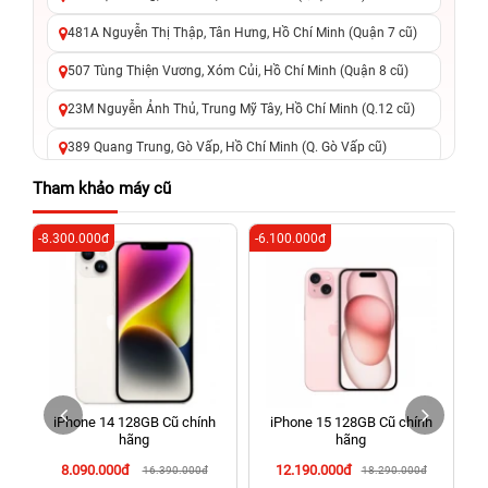
481A Nguyễn Thị Thập, Tân Hưng, Hồ Chí Minh (Quận 7 cũ)
507 Tùng Thiện Vương, Xóm Củi, Hồ Chí Minh (Quận 8 cũ)
23M Nguyễn Ảnh Thủ, Trung Mỹ Tây, Hồ Chí Minh (Q.12 cũ)
389 Quang Trung, Gò Vấp, Hồ Chí Minh (Q. Gò Vấp cũ)
625 - 625A Âu Cơ, Tân Phú, Hồ Chí Minh (Quận Tân Phú cũ)
Tham khảo máy cũ
326 Lê Văn Việt, Tăng Nhơn Phú, Hồ Chí Minh (Q.9 TP. Thủ
-8.300.000đ
-6.100.000đ
-4
Đức cũ)
256 Võ Văn Ngân, Thủ Đức, Hồ Chí Minh (Bình Thọ, TP. Thủ
Đức Cũ)
70 Nguyễn An Ninh, Dĩ An, Hồ Chí Minh (Bình Dương Cũ)
24h Vũng Tàu: 162A Ba Cu, Vũng Tàu, Hồ Chí Minh (TP. Vũng
Tàu cũ)
iPhone 14 128GB Cũ chính
iPhone 15 128GB Cũ chính
198 Hoàng Văn Thụ, Tân Sơn Nhất, Hồ Chí Minh (Tân Bình
hãng
hãng
cũ)
8.090.000đ
12.190.000đ
16.390.000đ
18.290.000đ