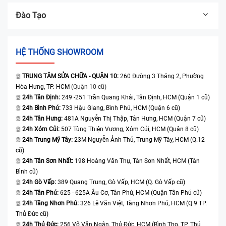
Đào Tạo
HỆ THỐNG SHOWROOM
TRUNG TÂM SỬA CHỮA - QUẬN 10:
260 Đường 3 Tháng 2, Phường
Hòa Hưng, TP. HCM
(Quận 10 cũ)
24h Tân Định:
249 -251 Trần Quang Khải, Tân Định, HCM (Quận 1 cũ)
24h Bình Phú:
733 Hậu Giang, Bình Phú, HCM (Quận 6 cũ)
24h Tân Hưng:
481A Nguyễn Thị Thập, Tân Hưng, HCM (Quận 7 cũ)
24h Xóm Củi:
507 Tùng Thiện Vương, Xóm Củi, HCM (Quận 8 cũ)
24h Trung Mỹ Tây:
23M Nguyễn Ảnh Thủ, Trung Mỹ Tây, HCM (Q.12
cũ)
24h Tân Sơn Nhất:
198 Hoàng Văn Thụ, Tân Sơn Nhất, HCM (Tân
Bình cũ)
24h Gò Vấp:
389 Quang Trung, Gò Vấp, HCM (Q. Gò Vấp cũ)
24h Tân Phú:
625 - 625A Âu Cơ, Tân Phú, HCM (Quận Tân Phú cũ)
24h Tăng Nhơn Phú:
326 Lê Văn Việt, Tăng Nhơn Phú, HCM (Q.9 TP.
Thủ Đức cũ)
24h Thủ Đức:
256 Võ Văn Ngân, Thủ Đức, HCM (Bình Thọ, TP. Thủ