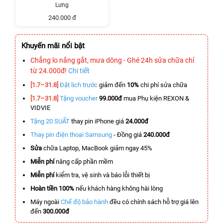
Lưng
240.000 đ
Khuyến mãi nổi bật
Chẳng lo nắng gắt, mưa dông - Ghé 24h sửa chữa chỉ
từ 24.000đ!
Chi tiết
[1.7–31.8]
Đặt lịch trước
giảm đến
10%
chi phí sửa chữa
[1.7–31.8]
Tặng voucher
99.000đ
mua Phụ kiện REXON &
VIDVIE
Tặng 20 SUẤT
thay pin iPhone giá
24.000đ
Thay pin điện thoại Samsung
- Đồng giá
240.000đ
Sửa
chữa Laptop, MacBook giảm ngay 45%
Miễn phí
nâng cấp phần mềm
Miễn phí
kiểm tra, vệ sinh và báo lỗi thiết bị
Hoàn tiền 100%
nếu khách hàng không hài lòng
Máy ngoài
Chế độ bảo hành
đều có chính sách hỗ trợ giá lên
đến
300.000đ