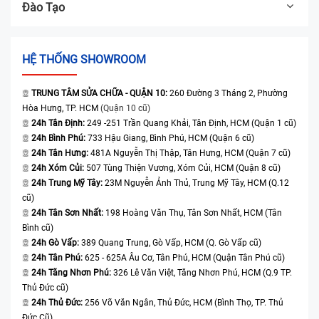
Đào Tạo
HỆ THỐNG SHOWROOM
TRUNG TÂM SỬA CHỮA - QUẬN 10:
260 Đường 3 Tháng 2, Phường
Hòa Hưng, TP. HCM
(Quận 10 cũ)
24h Tân Định:
249 -251 Trần Quang Khải, Tân Định, HCM (Quận 1 cũ)
24h Bình Phú:
733 Hậu Giang, Bình Phú, HCM (Quận 6 cũ)
24h Tân Hưng:
481A Nguyễn Thị Thập, Tân Hưng, HCM (Quận 7 cũ)
24h Xóm Củi:
507 Tùng Thiện Vương, Xóm Củi, HCM (Quận 8 cũ)
24h Trung Mỹ Tây:
23M Nguyễn Ảnh Thủ, Trung Mỹ Tây, HCM (Q.12
cũ)
24h Tân Sơn Nhất:
198 Hoàng Văn Thụ, Tân Sơn Nhất, HCM (Tân
Bình cũ)
24h Gò Vấp:
389 Quang Trung, Gò Vấp, HCM (Q. Gò Vấp cũ)
24h Tân Phú:
625 - 625A Âu Cơ, Tân Phú, HCM (Quận Tân Phú cũ)
24h Tăng Nhơn Phú:
326 Lê Văn Việt, Tăng Nhơn Phú, HCM (Q.9 TP.
Thủ Đức cũ)
24h Thủ Đức:
256 Võ Văn Ngân, Thủ Đức, HCM (Bình Thọ, TP. Thủ
Đức Cũ)