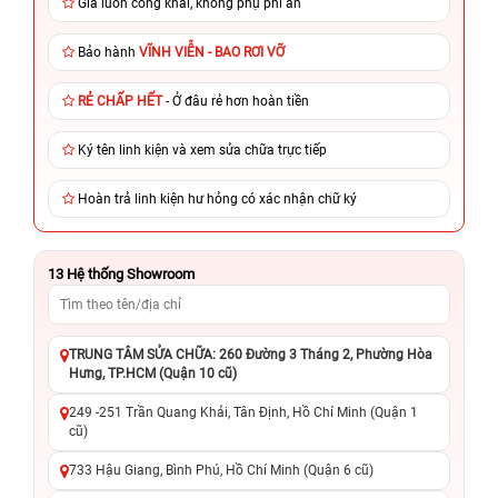
Giá luôn công khai, không phụ phí ẩn
Bảo hành
VĨNH VIỄN - BAO RƠI VỠ
RẺ CHẤP HẾT
- Ở đâu rẻ hơn hoàn tiền
Ký tên linh kiện và xem sửa chữa trực tiếp
Hoàn trả linh kiện hư hỏng có xác nhận chữ ký
13
Hệ thống Showroom
TRUNG TÂM SỬA CHỮA: 260 Đường 3 Tháng 2, Phường Hòa
Hưng, TP.HCM (Quận 10 cũ)
249 -251 Trần Quang Khải, Tân Định, Hồ Chí Minh (Quận 1
cũ)
733 Hậu Giang, Bình Phú, Hồ Chí Minh (Quận 6 cũ)