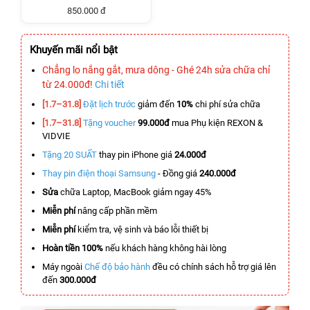
850.000 đ
Khuyến mãi nổi bật
Chẳng lo nắng gắt, mưa dông - Ghé 24h sửa chữa chỉ
từ 24.000đ!
Chi tiết
[1.7–31.8]
Đặt lịch trước
giảm đến
10%
chi phí sửa chữa
[1.7–31.8]
Tặng voucher
99.000đ
mua Phụ kiện REXON &
VIDVIE
Tặng 20 SUẤT
thay pin iPhone giá
24.000đ
Thay pin điện thoại Samsung
- Đồng giá
240.000đ
Sửa
chữa Laptop, MacBook giảm ngay 45%
Miễn phí
nâng cấp phần mềm
Miễn phí
kiểm tra, vệ sinh và báo lỗi thiết bị
Hoàn tiền 100%
nếu khách hàng không hài lòng
Máy ngoài
Chế độ bảo hành
đều có chính sách hỗ trợ giá lên
đến
300.000đ