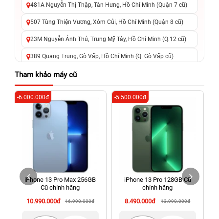
481A Nguyễn Thị Thập, Tân Hưng, Hồ Chí Minh (Quận 7 cũ)
507 Tùng Thiện Vương, Xóm Củi, Hồ Chí Minh (Quận 8 cũ)
23M Nguyễn Ảnh Thủ, Trung Mỹ Tây, Hồ Chí Minh (Q.12 cũ)
389 Quang Trung, Gò Vấp, Hồ Chí Minh (Q. Gò Vấp cũ)
625 - 625A Âu Cơ, Tân Phú, Hồ Chí Minh (Quận Tân Phú cũ)
Tham khảo máy cũ
326 Lê Văn Việt, Tăng Nhơn Phú, Hồ Chí Minh (Q.9 TP. Thủ
-6.000.000đ
-5.500.000đ
-5
Đức cũ)
256 Võ Văn Ngân, Thủ Đức, Hồ Chí Minh (Bình Thọ, TP. Thủ
Đức Cũ)
70 Nguyễn An Ninh, Dĩ An, Hồ Chí Minh (Bình Dương Cũ)
24h Vũng Tàu: 162A Ba Cu, Vũng Tàu, Hồ Chí Minh (TP. Vũng
Tàu cũ)
iPhone 13 Pro Max 256GB
iPhone 13 Pro 128GB Cũ
198 Hoàng Văn Thụ, Tân Sơn Nhất, Hồ Chí Minh (Tân Bình
Cũ chính hãng
chính hãng
cũ)
10.990.000đ
8.490.000đ
16.990.000đ
13.990.000đ