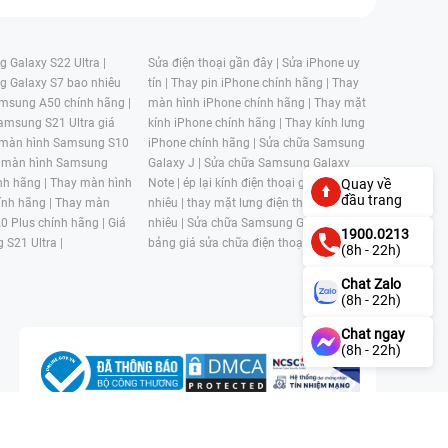
 Galaxy S22 Ultra |
Sửa điện thoại gần đây |
Sửa iPhone uy
g Galaxy S7 bao nhiêu
tín |
Thay pin iPhone chính hãng |
Thay
msung A50 chính hãng |
màn hình iPhone chính hãng |
Thay mặt
amsung S21 Ultra giá
kính iPhone chính hãng |
Thay kính lưng
 màn hình Samsung S10
iPhone chính hãng |
Sửa chữa Samsung
 màn hình Samsung
Galaxy J |
Sửa chữa Samsung Galaxy
nh hãng |
Thay màn hình
Note |
ép lại kính điện thoại giá bao
Quay về
đầu trang
nh hãng |
Thay màn
nhiêu |
thay mặt lưng điện thoại giá bao
0 Plus chính hãng |
Giá
nhiêu |
Sửa chữa Samsung Galaxy S |
1900.0213
 S21 Ultra |
bảng giá sửa chữa điện thoại samsung |
(8h - 22h)
Chat Zalo
(8h - 22h)
Chat ngay
(8h - 22h)
n, Phường 4, Quận 11, Thành phố Hồ Chí Minh, Việt Nam