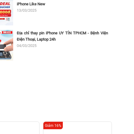
iPhone Like New
13/03/2025
Địa chỉ thay pin iPhone UY TÍN TPHCM - Bệnh Viện
Điện Thoại, Laptop 24h
04/03/2025
Giảm 16%
Giảm 16%
Thay c