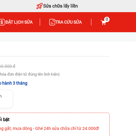
Sửa chữa lấy liền
0
ĐẶT LỊCH SỬA
TRA CỨU SỬA
60.000 đ
hóa đơn điện tử đúng tên linh kiện)
 hành 3 tháng
h
i bật
ng gắt, mưa dông - Ghé 24h sửa chữa chỉ từ 24.000đ!