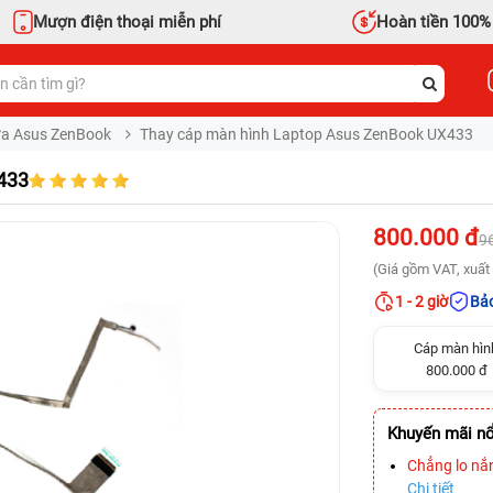
Mượn điện thoại miễn phí
Hoàn tiền 100%
a Asus ZenBook
Thay cáp màn hình Laptop Asus ZenBook UX433
433
800.000 đ
9
(Giá gồm VAT, xuất 
1 - 2 giờ
Bảo
Cáp màn hìn
800.000 đ
Khuyến mãi nổ
Chẳng lo nắ
Chi tiết