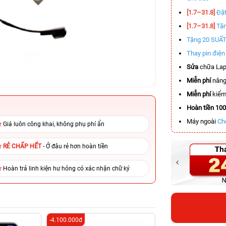
[1.7–31.8]
Đặt
[1.7–31.8]
Tặn
Tặng 20 SUẤ
Thay pin điệ
Sửa
chữa Lap
Miễn phí
nâng
Miễn phí
kiểm 
Hoàn tiền 10
Máy ngoài
Ch
Giá luôn công khai, không phụ phí ẩn
RẺ CHẤP HẾT
- Ở đâu rẻ hơn hoàn tiền
Hoàn trả linh kiện hư hỏng có xác nhận chữ ký
-4.100.000đ
-3.400.000đ