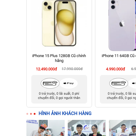
 256GB Cũ
iPhone 15 Plus 128GB Cũ chính
iPhone 11 64GB Cũ 
hãng
990.000đ
12.490.000đ
17.990.000đ
4.990.000đ
6.
t, 0 phí
0 trả trước, 0 lãi suất, 0 phí
0 trả trước, 0 lãi s
ười thân
chuyển đổi, 0 gọi người thân
chuyển đổi, 0 gọi n
HÌNH ẢNH KHÁCH HÀNG