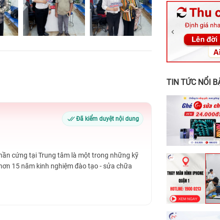
326 Lê Văn Vi
256 Võ Văn Ng
70 Nguyễn An 
24h Vũng Tàu:
198 Hoàng Văn
TIN TỨC NỔI B
Đã kiểm duyệt nội dung
Phần cứng tại Trung tâm là một trong những kỹ
 hơn 15 năm kinh nghiệm đào tạo - sửa chữa