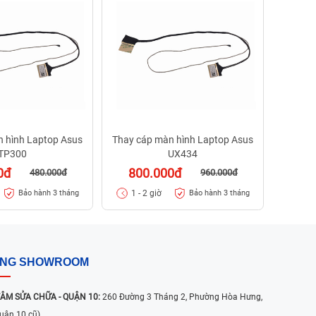
50
1 - 
n hình Laptop Asus
Thay cáp màn hình Laptop Asus
TP300
UX434
0đ
800.000đ
480.000đ
960.000đ
1 - 2 giờ
Bảo hành 3 tháng
Bảo hành 3 tháng
ỐNG SHOWROOM
ÂM SỬA CHỮA - QUẬN 10:
260 Đường 3 Tháng 2, Phường Hòa Hưng,
uận 10 cũ)