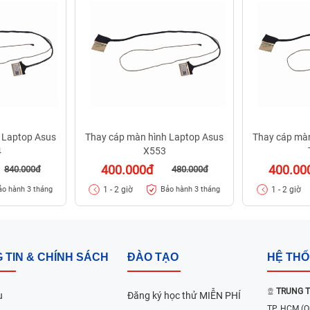
 Laptop Asus
Thay cáp màn hình Laptop Asus
Thay cáp mà
4
X553
400.000đ
400.00
840.000đ
480.000đ
1 - 2 giờ
1 - 2 giờ
ảo hành 3 tháng
Bảo hành 3 tháng
 TIN & CHÍNH SÁCH
ĐÀO TẠO
HỆ TH
TRUNG T
u
Đăng ký học thử MIỄN PHÍ
TP. HCM
(Q