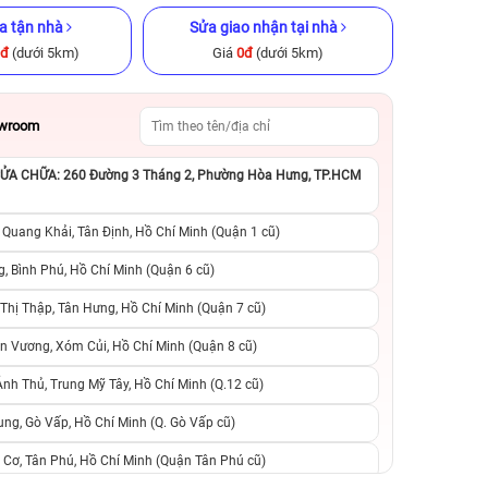
a tận nhà
Sửa giao nhận tại nhà
0đ
(dưới 5km)
Giá
0đ
(dưới 5km)
owroom
A CHỮA: 260 Đường 3 Tháng 2, Phường Hòa Hưng, TP.HCM
x 256GB Cũ
iPhone 15 128GB Cũ chính hãng
iPhone XS 256GB C
ng
 Quang Khải, Tân Định, Hồ Chí Minh (Quận 1 cũ)
.990.000đ
12.190.000đ
18.290.000đ
4.090.000đ
9
, Bình Phú, Hồ Chí Minh (Quận 6 cũ)
hị Thập, Tân Hưng, Hồ Chí Minh (Quận 7 cũ)
suất, 0 phí
0 trả trước, 0 lãi suất, 0 phí
0 trả trước, 0 lãi
n Vương, Xóm Củi, Hồ Chí Minh (Quận 8 cũ)
người thân
chuyển đổi, 0 gọi người thân
chuyển đổi, 0 gọi
h Thủ, Trung Mỹ Tây, Hồ Chí Minh (Q.12 cũ)
ng, Gò Vấp, Hồ Chí Minh (Q. Gò Vấp cũ)
 Cơ, Tân Phú, Hồ Chí Minh (Quận Tân Phú cũ)