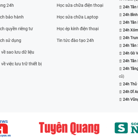
ụng 24h
Học sửa chữa điện thoại
24h Tân 
24h Bình
ách bảo hành
Học sửa chữa Laptop
24h Tân
ch quyền riêng tư
Học ép kính điện thoại
24h Xóm
24h Trun
ách sử dụng
Tin tức đào tạo 24h
24h Tân 
 về sao lưu dữ liệu
24h Gò 
24h Tân
về việc lưu trữ thiết bị
24h Tăn
cũ)
24h Thủ
24h Dĩ A
24h Vũn