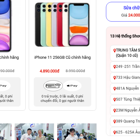
Sửa chữ
Giá
24.00
13
Hệ thống Sh
TRUNG TÂM SỬ
(Quận 10 cũ)
chính hãng
iPhone 11 256GB Cũ chính hãng
iPhone 11 Pro Ma
chính hã
249 -251 Trần
990.000đ
4.890.000đ
8.990.000đ
5.590.000đ
8
733 Hậu Giang
481A Nguyễn T
uất, 0 phí
0 trả trước, 0 lãi suất, 0 phí
0 trả trước, 0 lãi 
507 Tùng Thiệ
gười thân
chuyển đổi, 0 gọi người thân
chuyển đổi, 0 gọi 
23M Nguyễn Ản
389 Quang Tru
625 - 625A Âu