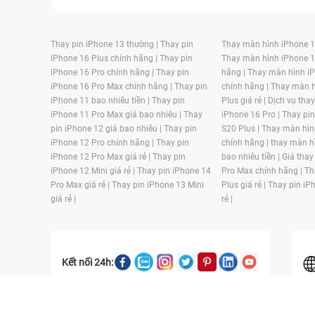
Thay pin iPhone 13 thường |
Thay pin
Thay màn hình iPhone 15
iPhone 16 Plus chính hãng |
Thay pin
Thay màn hình iPhone 1
iPhone 16 Pro chính hãng |
Thay pin
hãng |
Thay màn hình iP
iPhone 16 Pro Max chính hãng |
Thay pin
chính hãng |
Thay màn h
iPhone 11 bao nhiêu tiền |
Thay pin
Plus giá rẻ |
Dịch vụ tha
iPhone 11 Pro Max giá bao nhiêu |
Thay
iPhone 16 Pro |
Thay pi
pin iPhone 12 giá bao nhiêu |
Thay pin
S20 Plus |
Thay màn hìn
iPhone 12 Pro chính hãng |
Thay pin
chính hãng |
thay màn h
iPhone 12 Pro Max giá rẻ |
Thay pin
bao nhiêu tiền |
Giá thay
iPhone 12 Mini giá rẻ |
Thay pin iPhone 14
Pro Max chính hãng |
Th
Pro Max giá rẻ |
Thay pin iPhone 13 Mini
Plus giá rẻ |
Thay pin iP
giá rẻ |
rẻ |
Kết nối 24h:
CÔNG TY TNHH MỘT THÀNH VIÊN ĐÀO TẠO KỸ THUẬT VÀ THƯƠN