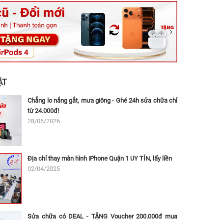
ệt, Tăng Nhơn Phú, Hồ Chí Minh (Q.9 TP. Thủ Đức cũ)
ân, Thủ Đức, Hồ Chí Minh (Bình Thọ, TP. Thủ Đức Cũ)
Ninh, Dĩ An, Hồ Chí Minh (Bình Dương Cũ)
 162A Ba Cu, Vũng Tàu, Hồ Chí Minh (TP. Vũng Tàu cũ)
 Thụ, Tân Sơn Nhất, Hồ Chí Minh (Tân Bình cũ)
ẬT
Chẳng lo nắng gắt, mưa giông - Ghé 24h sửa chữa chỉ
từ 24.000đ!
28/06/2026
Địa chỉ thay màn hình iPhone Quận 1 UY TÍN, lấy liền
02/04/2025
Sửa chữa có DEAL - TẶNG Voucher 200.000đ mua