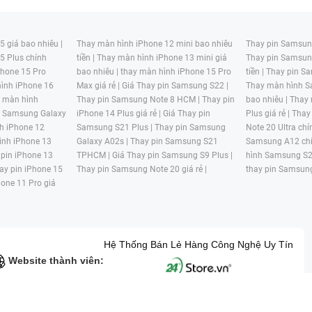
 giá bao nhiêu |
Thay màn hình iPhone 12 mini bao nhiêu
Thay pin Samsung
5 Plus chính
tiền |
Thay màn hình iPhone 13 mini giá
Thay pin Samsun
hone 15 Pro
bao nhiêu |
thay màn hình iPhone 15 Pro
tiền |
Thay pin Sa
ình iPhone 16
Max giá rẻ |
Giá Thay pin Samsung S22 |
Thay màn hình S
y màn hình
Thay pin Samsung Note 8 HCM |
Thay pin
bao nhiêu |
Thay
n Samsung Galaxy
iPhone 14 Plus giá rẻ |
Giá Thay pin
Plus giá rẻ |
Thay
h iPhone 12
Samsung S21 Plus |
Thay pin Samsung
Note 20 Ultra chí
ình iPhone 13
Galaxy A02s |
Thay pin Samsung S21
Samsung A12 chí
 pin iPhone 13
TPHCM |
Giá Thay pin Samsung S9 Plus |
hình Samsung S2
ay pin iPhone 15
Thay pin Samsung Note 20 giá rẻ |
thay pin Samsung
hone 11 Pro giá
Hệ Thống Bán Lẻ Hàng Công Nghệ Uy Tín
Website thành viên:
G MẠI HAI BỐN GIỜ Mã số thuế: 0305245702 Địa chỉ: 122/12G Tạ uyê