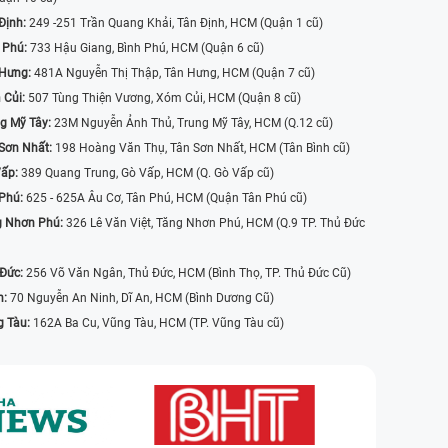
Định:
249 -251 Trần Quang Khải, Tân Định, HCM (Quận 1 cũ)
 Phú:
733 Hậu Giang, Bình Phú, HCM (Quận 6 cũ)
 Hưng:
481A Nguyễn Thị Thập, Tân Hưng, HCM (Quận 7 cũ)
 Củi:
507 Tùng Thiện Vương, Xóm Củi, HCM (Quận 8 cũ)
g Mỹ Tây:
23M Nguyễn Ảnh Thủ, Trung Mỹ Tây, HCM (Q.12 cũ)
Sơn Nhất:
198 Hoàng Văn Thụ, Tân Sơn Nhất, HCM (Tân Bình cũ)
Vấp:
389 Quang Trung, Gò Vấp, HCM (Q. Gò Vấp cũ)
 Phú:
625 - 625A Âu Cơ, Tân Phú, HCM (Quận Tân Phú cũ)
g Nhơn Phú:
326 Lê Văn Việt, Tăng Nhơn Phú, HCM (Q.9 TP. Thủ Đức
 Đức:
256 Võ Văn Ngân, Thủ Đức, HCM (Bình Thọ, TP. Thủ Đức Cũ)
n:
70 Nguyễn An Ninh, Dĩ An, HCM (Bình Dương Cũ)
g Tàu:
162A Ba Cu, Vũng Tàu, HCM (TP. Vũng Tàu cũ)