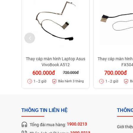
Thay cáp màn hình Laptop Asus
Thay cáp màn hình
VivoBook A512
FX50
600.000đ
700.000đ
720.000đ
1 - 2 giờ
1 - 2 giờ
Bảo hành 3 tháng
B
THÔNG TIN LIÊN HỆ
THÔNG
1900.0213
Tổng đài mua hàng:
Giới thiệ
1900.0213