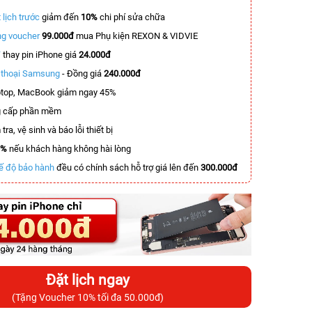
 lịch trước
giảm đến
10%
chi phí sửa chữa
g voucher
99.000đ
mua Phụ kiện REXON & VIDVIE
T
thay pin iPhone giá
24.000đ
n thoại Samsung
- Đồng giá
240.000đ
top, MacBook giảm ngay 45%
 cấp phần mềm
tra, vệ sinh và báo lỗi thiết bị
0%
nếu khách hàng không hài lòng
ế độ bảo hành
đều có chính sách hỗ trợ giá lên đến
300.000đ
Đặt lịch ngay
(Tặng Voucher 10% tối đa 50.000đ)
-6.100.000đ
-5.900.000đ