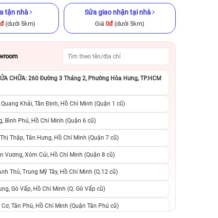
a tận nhà
Sửa giao nhận tại nhà
0đ
(dưới 5km)
Giá
0đ
(dưới 5km)
owroom
A CHỮA: 260 Đường 3 Tháng 2, Phường Hòa Hưng, TP.HCM
GB Cũ chính
iPhone 11 Pro Max 512GB Cũ
iPhone 11 Pro M
chính hãng
chính h
 Quang Khải, Tân Định, Hồ Chí Minh (Quận 1 cũ)
.990.000đ
6.090.000đ
10.990.000đ
5.590.000đ
8
, Bình Phú, Hồ Chí Minh (Quận 6 cũ)
hị Thập, Tân Hưng, Hồ Chí Minh (Quận 7 cũ)
suất, 0 phí
0 trả trước, 0 lãi suất, 0 phí
0 trả trước, 0 lãi
n Vương, Xóm Củi, Hồ Chí Minh (Quận 8 cũ)
người thân
chuyển đổi, 0 gọi người thân
chuyển đổi, 0 gọi
h Thủ, Trung Mỹ Tây, Hồ Chí Minh (Q.12 cũ)
ng, Gò Vấp, Hồ Chí Minh (Q. Gò Vấp cũ)
 Cơ, Tân Phú, Hồ Chí Minh (Quận Tân Phú cũ)