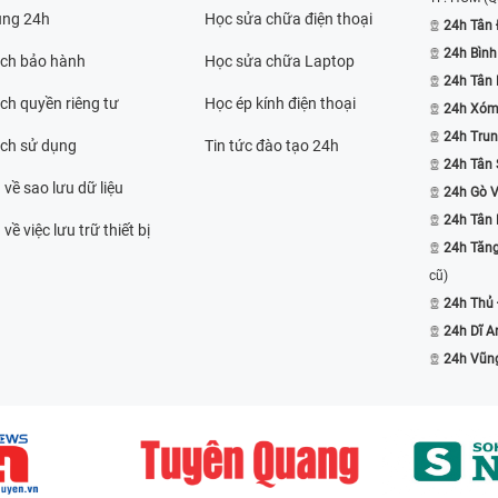
ụng 24h
Học sửa chữa điện thoại
24h Tân 
24h Bình
ách bảo hành
Học sửa chữa Laptop
24h Tân
ch quyền riêng tư
Học ép kính điện thoại
24h Xóm
24h Trun
ách sử dụng
Tin tức đào tạo 24h
24h Tân 
 về sao lưu dữ liệu
24h Gò 
24h Tân
về việc lưu trữ thiết bị
24h Tăn
cũ)
24h Thủ
24h Dĩ A
24h Vũn