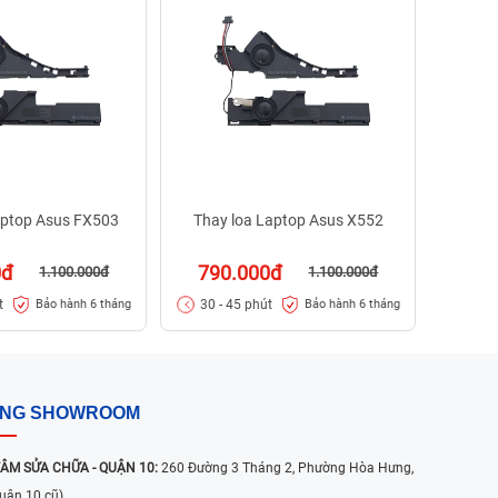
75
30 -
aptop Asus FX503
Thay loa Laptop Asus X552
0đ
790.000đ
1.100.000đ
1.100.000đ
t
30 - 45 phút
Bảo hành 6 tháng
Bảo hành 6 tháng
ỐNG SHOWROOM
ÂM SỬA CHỮA - QUẬN 10:
260 Đường 3 Tháng 2, Phường Hòa Hưng,
uận 10 cũ)