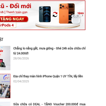
ệt, Tăng Nhơn Phú, Hồ Chí Minh (Q.9 TP. Thủ Đức cũ)
ân, Thủ Đức, Hồ Chí Minh (Bình Thọ, TP. Thủ Đức Cũ)
Ninh, Dĩ An, Hồ Chí Minh (Bình Dương Cũ)
 162A Ba Cu, Vũng Tàu, Hồ Chí Minh (TP. Vũng Tàu cũ)
 Thụ, Tân Sơn Nhất, Hồ Chí Minh (Tân Bình cũ)
ẬT
Chẳng lo nắng gắt, mưa giông - Ghé 24h sửa chữa chỉ
từ 24.000đ!
28/06/2026
Địa chỉ thay màn hình iPhone Quận 1 UY TÍN, lấy liền
02/04/2025
Sửa chữa có DEAL - TẶNG Voucher 200.000đ mua