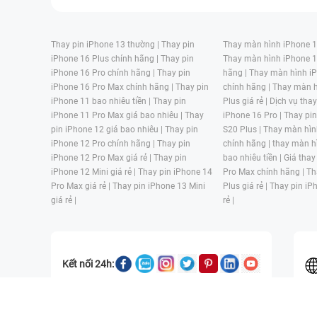
Thay pin iPhone 13 thường |
Thay pin
Thay màn hình iPhone 15
iPhone 16 Plus chính hãng |
Thay pin
Thay màn hình iPhone 1
iPhone 16 Pro chính hãng |
Thay pin
hãng |
Thay màn hình iP
iPhone 16 Pro Max chính hãng |
Thay pin
chính hãng |
Thay màn h
iPhone 11 bao nhiêu tiền |
Thay pin
Plus giá rẻ |
Dịch vụ tha
iPhone 11 Pro Max giá bao nhiêu |
Thay
iPhone 16 Pro |
Thay pi
pin iPhone 12 giá bao nhiêu |
Thay pin
S20 Plus |
Thay màn hìn
iPhone 12 Pro chính hãng |
Thay pin
chính hãng |
thay màn h
iPhone 12 Pro Max giá rẻ |
Thay pin
bao nhiêu tiền |
Giá thay
iPhone 12 Mini giá rẻ |
Thay pin iPhone 14
Pro Max chính hãng |
Th
Pro Max giá rẻ |
Thay pin iPhone 13 Mini
Plus giá rẻ |
Thay pin iP
giá rẻ |
rẻ |
Kết nối 24h:
CÔNG TY TNHH MỘT THÀNH VIÊN ĐÀO TẠO KỸ THUẬT VÀ THƯƠN