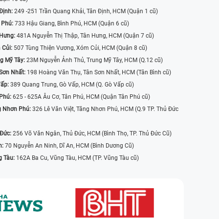
Định:
249 -251 Trần Quang Khải, Tân Định, HCM (Quận 1 cũ)
 Phú:
733 Hậu Giang, Bình Phú, HCM (Quận 6 cũ)
 Hưng:
481A Nguyễn Thị Thập, Tân Hưng, HCM (Quận 7 cũ)
 Củi:
507 Tùng Thiện Vương, Xóm Củi, HCM (Quận 8 cũ)
g Mỹ Tây:
23M Nguyễn Ảnh Thủ, Trung Mỹ Tây, HCM (Q.12 cũ)
Sơn Nhất:
198 Hoàng Văn Thụ, Tân Sơn Nhất, HCM (Tân Bình cũ)
Vấp:
389 Quang Trung, Gò Vấp, HCM (Q. Gò Vấp cũ)
 Phú:
625 - 625A Âu Cơ, Tân Phú, HCM (Quận Tân Phú cũ)
g Nhơn Phú:
326 Lê Văn Việt, Tăng Nhơn Phú, HCM (Q.9 TP. Thủ Đức
 Đức:
256 Võ Văn Ngân, Thủ Đức, HCM (Bình Thọ, TP. Thủ Đức Cũ)
n:
70 Nguyễn An Ninh, Dĩ An, HCM (Bình Dương Cũ)
g Tàu:
162A Ba Cu, Vũng Tàu, HCM (TP. Vũng Tàu cũ)