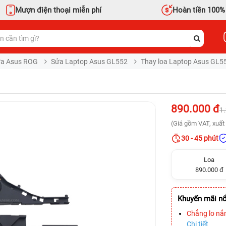
Mượn điện thoại miễn phí
Hoàn tiền 100%
a Asus ROG
Sửa Laptop Asus GL552
Thay loa Laptop Asus GL5
890.000 đ
1
(Giá gồm VAT, xuất 
30 - 45 phút
Loa
890.000 đ
Khuyến mãi nổ
Chẳng lo nắ
Chi tiết