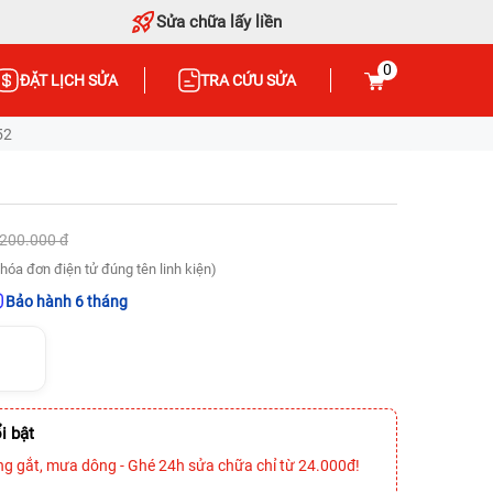
Sửa chữa lấy liền
0
ĐẶT LỊCH SỬA
TRA CỨU SỬA
52
.200.000 đ
hóa đơn điện tử đúng tên linh kiện)
Bảo hành 6 tháng
i bật
ng gắt, mưa dông - Ghé 24h sửa chữa chỉ từ 24.000đ!