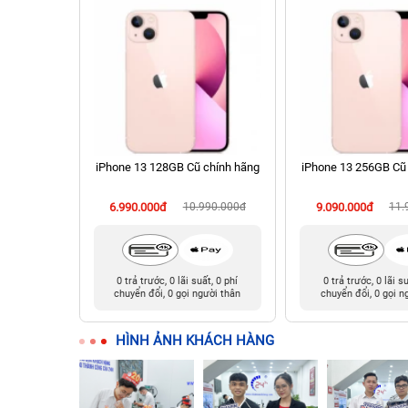
2.9 inch
iPhone 13 128GB Cũ chính hãng
iPhone 13 256GB Cũ
ính hãng
990.000đ
6.990.000đ
10.990.000đ
9.090.000đ
11.
t, 0 phí
0 trả trước, 0 lãi suất, 0 phí
0 trả trước, 0 lãi s
ười thân
chuyển đổi, 0 gọi người thân
chuyển đổi, 0 gọi n
HÌNH ẢNH KHÁCH HÀNG