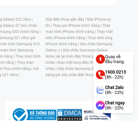
 Galaxy S22 Ultra |
Sửa điện thoại gần đây |
Sửa iPhone uy
g Galaxy S7 bao nhiêu
tín |
Thay pin iPhone chính hãng |
Thay
msung A50 chính hãng |
màn hình iPhone chính hãng |
Thay mặt
amsung S21 Ultra giá
kính iPhone chính hãng |
Thay kính lưng
 màn hình Samsung S10
iPhone chính hãng |
Sửa chữa Samsung
 màn hình Samsung
Galaxy J |
Sửa chữa Samsung Galaxy
nh hãng |
Thay màn hình
Note |
ép lại kính điện thoại giá bao
Quay về
đầu trang
nh hãng |
Thay màn
nhiêu |
thay mặt lưng điện thoại giá bao
0 Plus chính hãng |
Giá
nhiêu |
Sửa chữa Samsung Galaxy S |
1900.0213
 S21 Ultra |
bảng giá sửa chữa điện thoại samsung |
(8h - 22h)
Chat Zalo
(8h - 22h)
Chat ngay
(8h - 22h)
n, Phường 4, Quận 11, Thành phố Hồ Chí Minh, Việt Nam