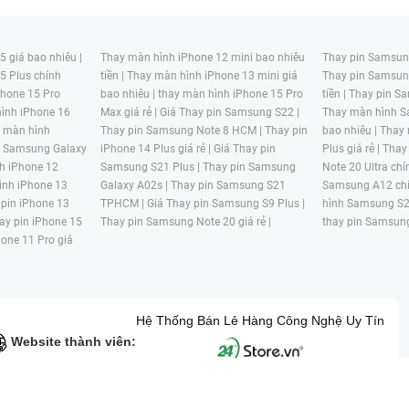
 giá bao nhiêu |
Thay màn hình iPhone 12 mini bao nhiêu
Thay pin Samsung
5 Plus chính
tiền |
Thay màn hình iPhone 13 mini giá
Thay pin Samsun
hone 15 Pro
bao nhiêu |
thay màn hình iPhone 15 Pro
tiền |
Thay pin Sa
ình iPhone 16
Max giá rẻ |
Giá Thay pin Samsung S22 |
Thay màn hình S
y màn hình
Thay pin Samsung Note 8 HCM |
Thay pin
bao nhiêu |
Thay
n Samsung Galaxy
iPhone 14 Plus giá rẻ |
Giá Thay pin
Plus giá rẻ |
Thay
h iPhone 12
Samsung S21 Plus |
Thay pin Samsung
Note 20 Ultra chí
ình iPhone 13
Galaxy A02s |
Thay pin Samsung S21
Samsung A12 chí
 pin iPhone 13
TPHCM |
Giá Thay pin Samsung S9 Plus |
hình Samsung S2
ay pin iPhone 15
Thay pin Samsung Note 20 giá rẻ |
thay pin Samsung
hone 11 Pro giá
Hệ Thống Bán Lẻ Hàng Công Nghệ Uy Tín
Website thành viên:
G MẠI HAI BỐN GIỜ Mã số thuế: 0305245702 Địa chỉ: 122/12G Tạ uyê