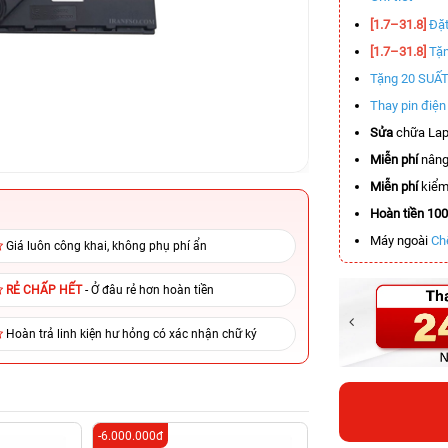
[1.7–31.8]
Đặt
[1.7–31.8]
Tặn
Tặng 20 SUẤ
Thay pin điệ
Sửa
chữa Lap
Miễn phí
nâng
Miễn phí
kiểm 
Hoàn tiền 10
Máy ngoài
Ch
Giá luôn công khai, không phụ phí ẩn
RẺ CHẤP HẾT
- Ở đâu rẻ hơn hoàn tiền
Hoàn trả linh kiện hư hỏng có xác nhận chữ ký
-6.000.000đ
-5.500.000đ