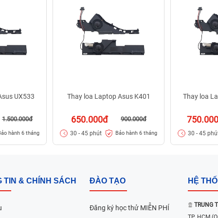
 Asus UX533
Thay loa Laptop Asus K401
Thay loa L
650.000đ
750.00
1.500.000đ
900.000đ
30 - 45 phút
30 - 45 phú
Bảo hành 6 tháng
Bảo hành 6 tháng
 TIN & CHÍNH SÁCH
ĐÀO TẠO
HỆ TH
TRUNG T
u
Đăng ký học thử MIỄN PHÍ
TP. HCM
(Q