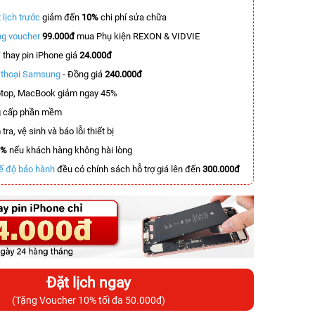
 lịch trước
giảm đến
10%
chi phí sửa chữa
g voucher
99.000đ
mua Phụ kiện REXON & VIDVIE
T
thay pin iPhone giá
24.000đ
n thoại Samsung
- Đồng giá
240.000đ
top, MacBook giảm ngay 45%
 cấp phần mềm
tra, vệ sinh và báo lỗi thiết bị
0%
nếu khách hàng không hài lòng
ế độ bảo hành
đều có chính sách hỗ trợ giá lên đến
300.000đ
Đặt lịch ngay
(Tặng Voucher 10% tối đa 50.000đ)
-4.900.000đ
-3.400.000đ