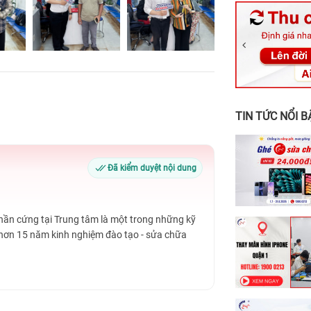
326 Lê Văn Vi
256 Võ Văn Ng
70 Nguyễn An 
24h Vũng Tàu:
198 Hoàng Văn
TIN TỨC NỔI B
Đã kiểm duyệt nội dung
Phần cứng tại Trung tâm là một trong những kỹ
 hơn 15 năm kinh nghiệm đào tạo - sửa chữa