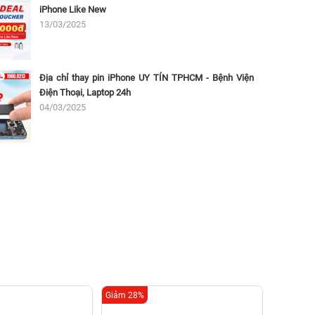
iPhone Like New
13/03/2025
Địa chỉ thay pin iPhone UY TÍN TPHCM - Bệnh Viện
Điện Thoại, Laptop 24h
04/03/2025
Giảm 28%
Giảm 37%
Thay 