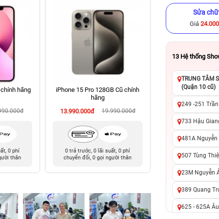
Sửa chữ
Giá
24.00
13
Hệ thống Sh
TRUNG TÂM SỬ
(Quận 10 cũ)
 chính hãng
iPhone 15 Pro 128GB Cũ chính
iPhone 13 Pro 128
hãng
hãng
249 -251 Trần
990.000đ
13.990.000đ
19.990.000đ
8.490.000đ
13
733 Hậu Giang
481A Nguyễn T
uất, 0 phí
0 trả trước, 0 lãi suất, 0 phí
0 trả trước, 0 lãi 
507 Tùng Thiệ
gười thân
chuyển đổi, 0 gọi người thân
chuyển đổi, 0 gọi 
23M Nguyễn Ản
389 Quang Tru
625 - 625A Âu