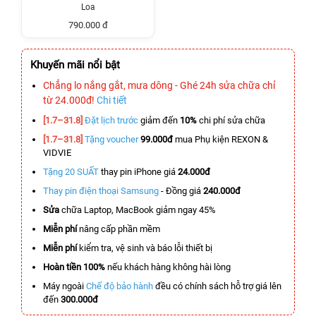
Loa
790.000 đ
Khuyến mãi nổi bật
Chẳng lo nắng gắt, mưa dông - Ghé 24h sửa chữa chỉ
từ 24.000đ!
Chi tiết
[1.7–31.8]
Đặt lịch trước
giảm đến
10%
chi phí sửa chữa
[1.7–31.8]
Tặng voucher
99.000đ
mua Phụ kiện REXON &
VIDVIE
Tặng 20 SUẤT
thay pin iPhone giá
24.000đ
Thay pin điện thoại Samsung
- Đồng giá
240.000đ
Sửa
chữa Laptop, MacBook giảm ngay 45%
Miễn phí
nâng cấp phần mềm
Miễn phí
kiểm tra, vệ sinh và báo lỗi thiết bị
Hoàn tiền 100%
nếu khách hàng không hài lòng
Máy ngoài
Chế độ bảo hành
đều có chính sách hỗ trợ giá lên
đến
300.000đ