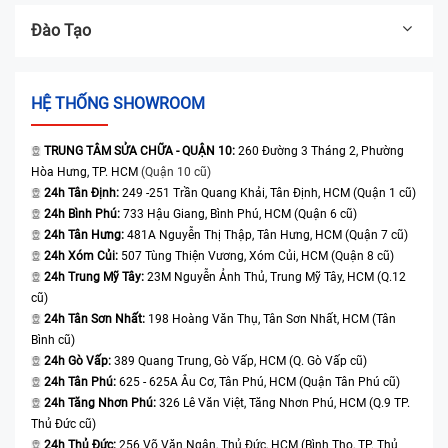
Đào Tạo
HỆ THỐNG SHOWROOM
TRUNG TÂM SỬA CHỮA - QUẬN 10:
260 Đường 3 Tháng 2, Phường
Hòa Hưng, TP. HCM
(Quận 10 cũ)
24h Tân Định:
249 -251 Trần Quang Khải, Tân Định, HCM (Quận 1 cũ)
24h Bình Phú:
733 Hậu Giang, Bình Phú, HCM (Quận 6 cũ)
24h Tân Hưng:
481A Nguyễn Thị Thập, Tân Hưng, HCM (Quận 7 cũ)
24h Xóm Củi:
507 Tùng Thiện Vương, Xóm Củi, HCM (Quận 8 cũ)
24h Trung Mỹ Tây:
23M Nguyễn Ảnh Thủ, Trung Mỹ Tây, HCM (Q.12
cũ)
24h Tân Sơn Nhất:
198 Hoàng Văn Thụ, Tân Sơn Nhất, HCM (Tân
Bình cũ)
24h Gò Vấp:
389 Quang Trung, Gò Vấp, HCM (Q. Gò Vấp cũ)
24h Tân Phú:
625 - 625A Âu Cơ, Tân Phú, HCM (Quận Tân Phú cũ)
24h Tăng Nhơn Phú:
326 Lê Văn Việt, Tăng Nhơn Phú, HCM (Q.9 TP.
Thủ Đức cũ)
24h Thủ Đức:
256 Võ Văn Ngân, Thủ Đức, HCM (Bình Thọ, TP. Thủ