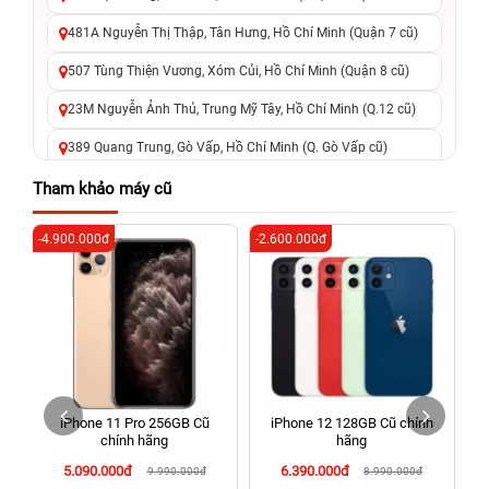
481A Nguyễn Thị Thập, Tân Hưng, Hồ Chí Minh (Quận 7 cũ)
507 Tùng Thiện Vương, Xóm Củi, Hồ Chí Minh (Quận 8 cũ)
23M Nguyễn Ảnh Thủ, Trung Mỹ Tây, Hồ Chí Minh (Q.12 cũ)
389 Quang Trung, Gò Vấp, Hồ Chí Minh (Q. Gò Vấp cũ)
625 - 625A Âu Cơ, Tân Phú, Hồ Chí Minh (Quận Tân Phú cũ)
Tham khảo máy cũ
326 Lê Văn Việt, Tăng Nhơn Phú, Hồ Chí Minh (Q.9 TP. Thủ
-4.900.000đ
-2.600.000đ
-2
Đức cũ)
256 Võ Văn Ngân, Thủ Đức, Hồ Chí Minh (Bình Thọ, TP. Thủ
Đức Cũ)
70 Nguyễn An Ninh, Dĩ An, Hồ Chí Minh (Bình Dương Cũ)
24h Vũng Tàu: 162A Ba Cu, Vũng Tàu, Hồ Chí Minh (TP. Vũng
Tàu cũ)
iPhone 11 Pro 256GB Cũ
iPhone 12 128GB Cũ chính
198 Hoàng Văn Thụ, Tân Sơn Nhất, Hồ Chí Minh (Tân Bình
chính hãng
hãng
cũ)
5.090.000đ
6.390.000đ
9.990.000đ
8.990.000đ