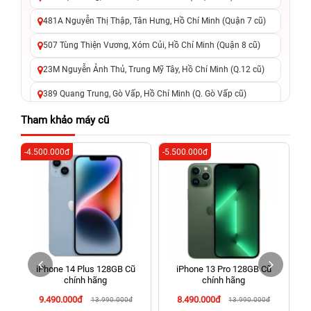
481A Nguyễn Thị Thập, Tân Hưng, Hồ Chí Minh (Quận 7 cũ)
507 Tùng Thiện Vương, Xóm Củi, Hồ Chí Minh (Quận 8 cũ)
23M Nguyễn Ảnh Thủ, Trung Mỹ Tây, Hồ Chí Minh (Q.12 cũ)
389 Quang Trung, Gò Vấp, Hồ Chí Minh (Q. Gò Vấp cũ)
625 - 625A Âu Cơ, Tân Phú, Hồ Chí Minh (Quận Tân Phú cũ)
Tham khảo máy cũ
326 Lê Văn Việt, Tăng Nhơn Phú, Hồ Chí Minh (Q.9 TP. Thủ
-4.500.000đ
-5.500.000đ
-4
Đức cũ)
256 Võ Văn Ngân, Thủ Đức, Hồ Chí Minh (Bình Thọ, TP. Thủ
Đức Cũ)
70 Nguyễn An Ninh, Dĩ An, Hồ Chí Minh (Bình Dương Cũ)
24h Vũng Tàu: 162A Ba Cu, Vũng Tàu, Hồ Chí Minh (TP. Vũng
Tàu cũ)
h
iPhone 14 Plus 128GB Cũ
iPhone 13 Pro 128GB Cũ
198 Hoàng Văn Thụ, Tân Sơn Nhất, Hồ Chí Minh (Tân Bình
g
chính hãng
chính hãng
cũ)
9.490.000đ
8.490.000đ
13.990.000đ
13.990.000đ