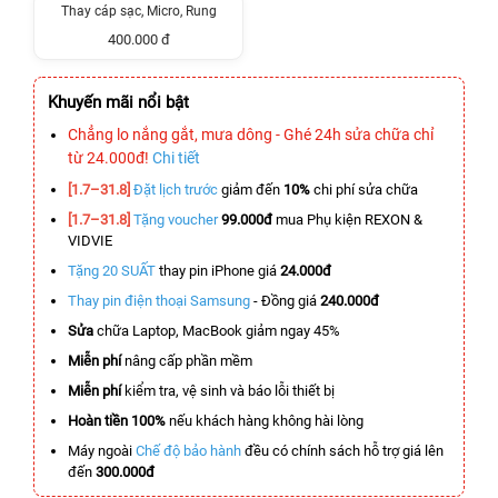
Thay cáp sạc, Micro, Rung
400.000 đ
Khuyến mãi nổi bật
Chẳng lo nắng gắt, mưa dông - Ghé 24h sửa chữa chỉ
từ 24.000đ!
Chi tiết
[1.7–31.8]
Đặt lịch trước
giảm đến
10%
chi phí sửa chữa
[1.7–31.8]
Tặng voucher
99.000đ
mua Phụ kiện REXON &
VIDVIE
Tặng 20 SUẤT
thay pin iPhone giá
24.000đ
Thay pin điện thoại Samsung
- Đồng giá
240.000đ
Sửa
chữa Laptop, MacBook giảm ngay 45%
Miễn phí
nâng cấp phần mềm
Miễn phí
kiểm tra, vệ sinh và báo lỗi thiết bị
Hoàn tiền 100%
nếu khách hàng không hài lòng
Máy ngoài
Chế độ bảo hành
đều có chính sách hỗ trợ giá lên
đến
300.000đ