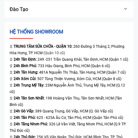
Đào Tạo
HỆ THỐNG SHOWROOM
TRUNG TÂM SỬA CHỮA - QUẬN 10:
260 Đường 3 Tháng 2, Phường
Hòa Hưng, TP. HCM
(Quận 10 cũ)
24h Tân Định:
249 -251 Trần Quang Khải, Tân Định, HCM (Quận 1 cũ)
24h Bình Phú:
733 Hậu Giang, Bình Phú, HCM (Quận 6 cũ)
24h Tân Hưng:
481A Nguyễn Thị Thập, Tân Hưng, HCM (Quận 7 cũ)
24h Xóm Củi:
507 Tùng Thiện Vương, Xóm Củi, HCM (Quận 8 cũ)
24h Trung Mỹ Tây:
23M Nguyễn Ảnh Thủ, Trung Mỹ Tây, HCM (Q.12
cũ)
24h Tân Sơn Nhất:
198 Hoàng Văn Thụ, Tân Sơn Nhất, HCM (Tân
Bình cũ)
24h Gò Vấp:
389 Quang Trung, Gò Vấp, HCM (Q. Gò Vấp cũ)
24h Tân Phú:
625 - 625A Âu Cơ, Tân Phú, HCM (Quận Tân Phú cũ)
24h Tăng Nhơn Phú:
326 Lê Văn Việt, Tăng Nhơn Phú, HCM (Q.9 TP.
Thủ Đức cũ)
24h Thủ Đức:
256 Võ Văn Ngân, Thủ Đức, HCM (Bình Thọ, TP. Thủ