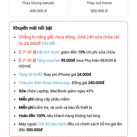
Thay khung benzen
Thay nút home
450.000 đ
300.000 đ
Khuyến mãi nổi bật
Chẳng lo nắng gắt, mưa dông - Ghé 24h sửa chữa chỉ
từ 24.000đ!
Chi tiết
[1.7–31.8]
Đặt lịch trước
giảm đến
10%
chi phí sửa chữa
[1.7–31.8]
Tặng voucher
99.000đ
mua Phụ kiện REXON &
VIDVIE
Tặng 20 SUẤT
thay pin iPhone giá
24.000đ
Thay pin điện thoại Samsung
- Đồng giá
240.000đ
Sửa
chữa Laptop, MacBook giảm ngay 45%
Miễn phí
nâng cấp phần mềm
Miễn phí
kiểm tra, vệ sinh và báo lỗi thiết bị
Hoàn tiền 100%
nếu khách hàng không hài lòng
Máy ngoài
Chế độ bảo hành
đều có chính sách hỗ trợ giá lên
đến
300.000đ