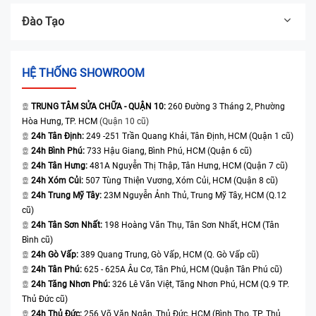
Đào Tạo
HỆ THỐNG SHOWROOM
TRUNG TÂM SỬA CHỮA - QUẬN 10:
260 Đường 3 Tháng 2, Phường
Hòa Hưng, TP. HCM
(Quận 10 cũ)
24h Tân Định:
249 -251 Trần Quang Khải, Tân Định, HCM (Quận 1 cũ)
24h Bình Phú:
733 Hậu Giang, Bình Phú, HCM (Quận 6 cũ)
24h Tân Hưng:
481A Nguyễn Thị Thập, Tân Hưng, HCM (Quận 7 cũ)
24h Xóm Củi:
507 Tùng Thiện Vương, Xóm Củi, HCM (Quận 8 cũ)
24h Trung Mỹ Tây:
23M Nguyễn Ảnh Thủ, Trung Mỹ Tây, HCM (Q.12
cũ)
24h Tân Sơn Nhất:
198 Hoàng Văn Thụ, Tân Sơn Nhất, HCM (Tân
Bình cũ)
24h Gò Vấp:
389 Quang Trung, Gò Vấp, HCM (Q. Gò Vấp cũ)
24h Tân Phú:
625 - 625A Âu Cơ, Tân Phú, HCM (Quận Tân Phú cũ)
24h Tăng Nhơn Phú:
326 Lê Văn Việt, Tăng Nhơn Phú, HCM (Q.9 TP.
Thủ Đức cũ)
24h Thủ Đức:
256 Võ Văn Ngân, Thủ Đức, HCM (Bình Thọ, TP. Thủ