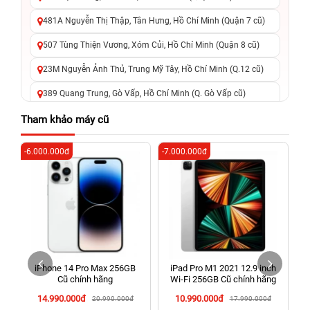
481A Nguyễn Thị Thập, Tân Hưng, Hồ Chí Minh (Quận 7 cũ)
507 Tùng Thiện Vương, Xóm Củi, Hồ Chí Minh (Quận 8 cũ)
23M Nguyễn Ảnh Thủ, Trung Mỹ Tây, Hồ Chí Minh (Q.12 cũ)
389 Quang Trung, Gò Vấp, Hồ Chí Minh (Q. Gò Vấp cũ)
625 - 625A Âu Cơ, Tân Phú, Hồ Chí Minh (Quận Tân Phú cũ)
Tham khảo máy cũ
326 Lê Văn Việt, Tăng Nhơn Phú, Hồ Chí Minh (Q.9 TP. Thủ
-6.000.000đ
-7.000.000đ
-4
Đức cũ)
256 Võ Văn Ngân, Thủ Đức, Hồ Chí Minh (Bình Thọ, TP. Thủ
Đức Cũ)
70 Nguyễn An Ninh, Dĩ An, Hồ Chí Minh (Bình Dương Cũ)
24h Vũng Tàu: 162A Ba Cu, Vũng Tàu, Hồ Chí Minh (TP. Vũng
Tàu cũ)
iPhone 14 Pro Max 256GB
iPad Pro M1 2021 12.9 inch
198 Hoàng Văn Thụ, Tân Sơn Nhất, Hồ Chí Minh (Tân Bình
Cũ chính hãng
Wi‑Fi 256GB Cũ chính hãng
cũ)
14.990.000đ
10.990.000đ
20.990.000đ
17.990.000đ