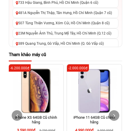
733 Hậu Giang, Bình Phú, Hồ Chí Minh (Quận 6 cũ)
481A Nguyễn Thị Thập, Tân Hưng, Hồ Chí Minh (Quận 7 cũ)
507 Tùng Thiện Vương, Xóm Củi, Hồ Chí Minh (Quận 8 cũ)
23M Nguyễn Ảnh Thủ, Trung Mỹ Tây, Hồ Chí Minh (Q.12 cũ)
389 Quang Trung, Gò Vấp, Hồ Chí Minh (Q. Gò Vấp cũ)
625 - 625A Âu Cơ, Tân Phú, Hồ Chí Minh (Quận Tân Phú cũ)
Tham khảo máy cũ
326 Lê Văn Việt, Tăng Nhơn Phú, Hồ Chí Minh (Q.9 TP. Thủ
-6.200.000đ
-2.000.000đ
-4
Đức cũ)
256 Võ Văn Ngân, Thủ Đức, Hồ Chí Minh (Bình Thọ, TP. Thủ
Đức Cũ)
70 Nguyễn An Ninh, Dĩ An, Hồ Chí Minh (Bình Dương Cũ)
24h Vũng Tàu: 162A Ba Cu, Vũng Tàu, Hồ Chí Minh (TP. Vũng
Tàu cũ)
iPhone XS 64GB Cũ chính
iPhone 11 64GB Cũ chính
198 Hoàng Văn Thụ, Tân Sơn Nhất, Hồ Chí Minh (Tân Bình
hãng
hãng
cũ)
3.590.000đ
4.990.000đ
9.790.000đ
6.990.000đ