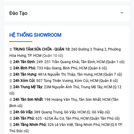
Đào Tạo
HỆ THỐNG SHOWROOM
TRUNG TÂM SỬA CHỮA - QUẬN 10:
260 Đường 3 Tháng 2, Phường
Hòa Hưng, TP. HCM
(Quận 10 cũ)
24h Tân Định:
249 -251 Trần Quang Khải, Tân Định, HCM (Quận 1 cũ)
24h Bình Phú:
733 Hậu Giang, Bình Phú, HCM (Quận 6 cũ)
24h Tân Hưng:
481A Nguyễn Thị Thập, Tân Hưng, HCM (Quận 7 cũ)
24h Xóm Củi:
507 Tùng Thiện Vương, Xóm Củi, HCM (Quận 8 cũ)
24h Trung Mỹ Tây:
23M Nguyễn Ảnh Thủ, Trung Mỹ Tây, HCM (Q.12
cũ)
24h Tân Sơn Nhất:
198 Hoàng Văn Thụ, Tân Sơn Nhất, HCM (Tân
Bình cũ)
24h Gò Vấp:
389 Quang Trung, Gò Vấp, HCM (Q. Gò Vấp cũ)
24h Tân Phú:
625 - 625A Âu Cơ, Tân Phú, HCM (Quận Tân Phú cũ)
24h Tăng Nhơn Phú:
326 Lê Văn Việt, Tăng Nhơn Phú, HCM (Q.9 TP.
Thủ Đức cũ)