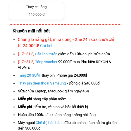
Thay chuông
440.000 đ
Khuyến mãi nổi bật
Chẳng lo nắng gắt, mưa dông - Ghé 24h sửa chữa chỉ
từ 24.000đ!
Chi tiết
[1.7–31.8]
Đặt lịch trước
giảm đến
10%
chi phí sửa chữa
[1.7–31.8]
Tặng voucher
99.000đ
mua Phụ kiện REXON &
VIDVIE
Tặng 20 SUẤT
thay pin iPhone giá
24.000đ
Thay pin điện thoại Samsung
- Đồng giá
240.000đ
Sửa
chữa Laptop, MacBook giảm ngay 45%
Miễn phí
nâng cấp phần mềm
Miễn phí
kiểm tra, vệ sinh và báo lỗi thiết bị
Hoàn tiền 100%
nếu khách hàng không hài lòng
Máy ngoài
Chế độ bảo hành
đều có chính sách hỗ trợ giá lên
đến
300.000đ