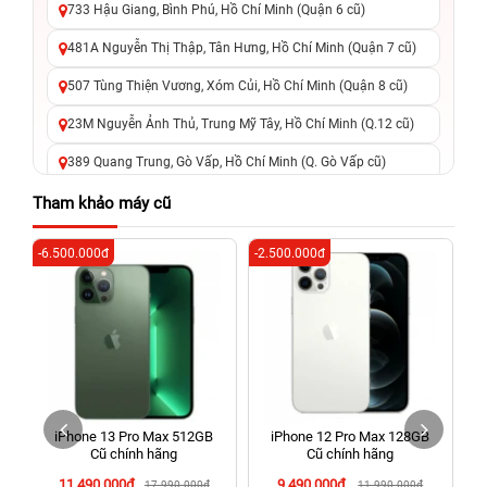
733 Hậu Giang, Bình Phú, Hồ Chí Minh (Quận 6 cũ)
481A Nguyễn Thị Thập, Tân Hưng, Hồ Chí Minh (Quận 7 cũ)
507 Tùng Thiện Vương, Xóm Củi, Hồ Chí Minh (Quận 8 cũ)
23M Nguyễn Ảnh Thủ, Trung Mỹ Tây, Hồ Chí Minh (Q.12 cũ)
389 Quang Trung, Gò Vấp, Hồ Chí Minh (Q. Gò Vấp cũ)
625 - 625A Âu Cơ, Tân Phú, Hồ Chí Minh (Quận Tân Phú cũ)
Tham khảo máy cũ
326 Lê Văn Việt, Tăng Nhơn Phú, Hồ Chí Minh (Q.9 TP. Thủ
-6.500.000đ
-2.500.000đ
-6
Đức cũ)
256 Võ Văn Ngân, Thủ Đức, Hồ Chí Minh (Bình Thọ, TP. Thủ
Đức Cũ)
70 Nguyễn An Ninh, Dĩ An, Hồ Chí Minh (Bình Dương Cũ)
24h Vũng Tàu: 162A Ba Cu, Vũng Tàu, Hồ Chí Minh (TP. Vũng
Tàu cũ)
iPhone 13 Pro Max 512GB
iPhone 12 Pro Max 128GB
198 Hoàng Văn Thụ, Tân Sơn Nhất, Hồ Chí Minh (Tân Bình
Cũ chính hãng
Cũ chính hãng
cũ)
11.490.000đ
9.490.000đ
17.990.000đ
11.990.000đ