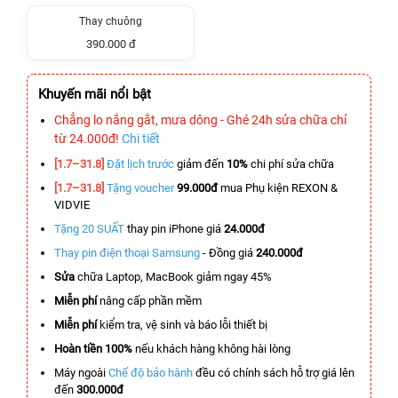
Thay chuông
390.000 đ
Khuyến mãi nổi bật
Chẳng lo nắng gắt, mưa dông - Ghé 24h sửa chữa chỉ
từ 24.000đ!
Chi tiết
[1.7–31.8]
Đặt lịch trước
giảm đến
10%
chi phí sửa chữa
[1.7–31.8]
Tặng voucher
99.000đ
mua Phụ kiện REXON &
VIDVIE
Tặng 20 SUẤT
thay pin iPhone giá
24.000đ
Thay pin điện thoại Samsung
- Đồng giá
240.000đ
Sửa
chữa Laptop, MacBook giảm ngay 45%
Miễn phí
nâng cấp phần mềm
Miễn phí
kiểm tra, vệ sinh và báo lỗi thiết bị
Hoàn tiền 100%
nếu khách hàng không hài lòng
Máy ngoài
Chế độ bảo hành
đều có chính sách hỗ trợ giá lên
đến
300.000đ