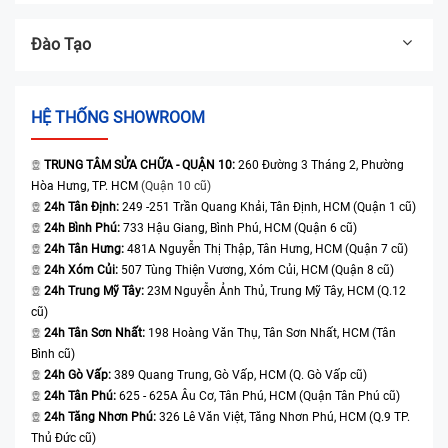
Đào Tạo
HỆ THỐNG SHOWROOM
TRUNG TÂM SỬA CHỮA - QUẬN 10:
260 Đường 3 Tháng 2, Phường
Hòa Hưng, TP. HCM
(Quận 10 cũ)
24h Tân Định:
249 -251 Trần Quang Khải, Tân Định, HCM (Quận 1 cũ)
24h Bình Phú:
733 Hậu Giang, Bình Phú, HCM (Quận 6 cũ)
24h Tân Hưng:
481A Nguyễn Thị Thập, Tân Hưng, HCM (Quận 7 cũ)
24h Xóm Củi:
507 Tùng Thiện Vương, Xóm Củi, HCM (Quận 8 cũ)
24h Trung Mỹ Tây:
23M Nguyễn Ảnh Thủ, Trung Mỹ Tây, HCM (Q.12
cũ)
24h Tân Sơn Nhất:
198 Hoàng Văn Thụ, Tân Sơn Nhất, HCM (Tân
Bình cũ)
24h Gò Vấp:
389 Quang Trung, Gò Vấp, HCM (Q. Gò Vấp cũ)
24h Tân Phú:
625 - 625A Âu Cơ, Tân Phú, HCM (Quận Tân Phú cũ)
24h Tăng Nhơn Phú:
326 Lê Văn Việt, Tăng Nhơn Phú, HCM (Q.9 TP.
Thủ Đức cũ)