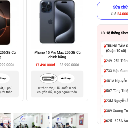
Sửa chữ
Giá
24.00
13
Hệ thống Sh
TRUNG TÂM SỬ
(Quận 10 cũ)
 256GB Cũ
iPhone 15 Pro Max 256GB Cũ
iPhone 11 64GB Cũ
g
chính hãng
249 -251 Trần
.999.000đ
17.490.000đ
23.990.000đ
4.990.000đ
6
733 Hậu Giang
481A Nguyễn T
uất, 0 phí
0 trả trước, 0 lãi suất, 0 phí
0 trả trước, 0 lãi 
507 Tùng Thiệ
gười thân
chuyển đổi, 0 gọi người thân
chuyển đổi, 0 gọi 
23M Nguyễn Ản
389 Quang Tru
625 - 625A Âu