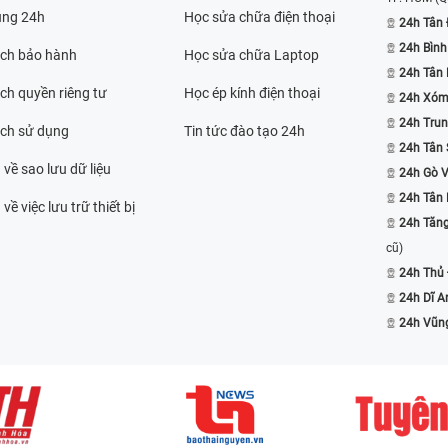
ụng 24h
Học sửa chữa điện thoại
24h Tân 
24h Bình
ách bảo hành
Học sửa chữa Laptop
24h Tân
ch quyền riêng tư
Học ép kính điện thoại
24h Xóm
24h Trun
ách sử dụng
Tin tức đào tạo 24h
24h Tân 
 về sao lưu dữ liệu
24h Gò 
24h Tân
về việc lưu trữ thiết bị
24h Tăn
cũ)
24h Thủ
24h Dĩ A
24h Vũn