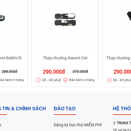
mi Redmi 9i
Thay chuông Xiaomi Civi
Thay chuông 
290.000đ
290.00
288.000đ
370.000đ
30 - 45 phút
30 - 45 phú
Bảo hành 6 tháng
Bảo hành 6 tháng
 TIN & CHÍNH SÁCH
ĐÀO TẠO
HỆ TH
TRUNG T
u
Đăng ký học thử MIỄN PHÍ
TP. HCM
(Q