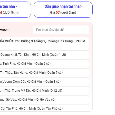
a tận nhà
Sửa giao nhận tại nhà
0đ
(dưới 5km)
Giá
0đ
(dưới 5km)
owroom
A CHỮA: 260 Đường 3 Tháng 2, Phường Hòa Hưng, TP.HCM
 chính hãng
iPad Pro M1 2021 12.9 inch
iPhone XS Max 64
Wi‑Fi 256GB Cũ chính hãng
hãng
 Quang Khải, Tân Định, Hồ Chí Minh (Quận 1 cũ)
.990.000đ
10.990.000đ
17.990.000đ
4.490.000đ
1
, Bình Phú, Hồ Chí Minh (Quận 6 cũ)
hị Thập, Tân Hưng, Hồ Chí Minh (Quận 7 cũ)
suất, 0 phí
0 trả trước, 0 lãi suất, 0 phí
0 trả trước, 0 lãi
n Vương, Xóm Củi, Hồ Chí Minh (Quận 8 cũ)
người thân
chuyển đổi, 0 gọi người thân
chuyển đổi, 0 gọi
h Thủ, Trung Mỹ Tây, Hồ Chí Minh (Q.12 cũ)
ng, Gò Vấp, Hồ Chí Minh (Q. Gò Vấp cũ)
 Cơ, Tân Phú, Hồ Chí Minh (Quận Tân Phú cũ)