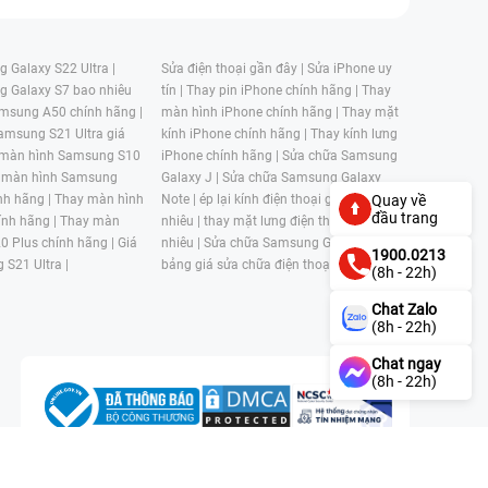
 Galaxy S22 Ultra |
Sửa điện thoại gần đây |
Sửa iPhone uy
g Galaxy S7 bao nhiêu
tín |
Thay pin iPhone chính hãng |
Thay
msung A50 chính hãng |
màn hình iPhone chính hãng |
Thay mặt
amsung S21 Ultra giá
kính iPhone chính hãng |
Thay kính lưng
 màn hình Samsung S10
iPhone chính hãng |
Sửa chữa Samsung
 màn hình Samsung
Galaxy J |
Sửa chữa Samsung Galaxy
nh hãng |
Thay màn hình
Note |
ép lại kính điện thoại giá bao
Quay về
đầu trang
nh hãng |
Thay màn
nhiêu |
thay mặt lưng điện thoại giá bao
0 Plus chính hãng |
Giá
nhiêu |
Sửa chữa Samsung Galaxy S |
1900.0213
 S21 Ultra |
bảng giá sửa chữa điện thoại samsung |
(8h - 22h)
Chat Zalo
(8h - 22h)
Chat ngay
(8h - 22h)
n, Phường 4, Quận 11, Thành phố Hồ Chí Minh, Việt Nam