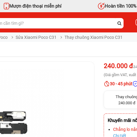
Mượn điện thoại miễn phí
Hoàn tiền 100%
Poco
Sửa Xiaomi Poco C31
Thay chuông Xiaomi Poco C31
240.000 đ
3
(Giá gồm VAT, xuất 
30 - 45 phút
Thay chuôn
240.000 đ
Khuyến mãi nổ
Chẳng lo nắ
Chi tiết