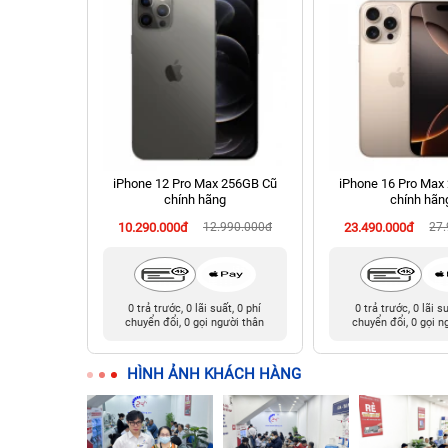
chính hãng
iPhone 12 Pro Max 256GB Cũ
iPhone 16 Pro Max
chính hãng
chính hãn
90.000đ
10.290.000đ
12.990.000đ
23.490.000đ
27
i trả góp
0 trả trước, 0 lãi suất, 0 phí
0 trả trước, 0 lãi s
chuyển đổi, 0 gọi người thân
chuyển đổi, 0 gọi n
HÌNH ẢNH KHÁCH HÀNG