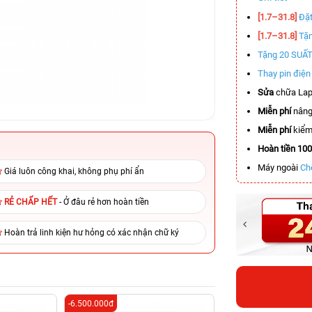
[1.7–31.8]
Đặt
[1.7–31.8]
Tặn
Tặng 20 SUẤ
Thay pin điệ
Sửa
chữa Lap
Miễn phí
nâng
Miễn phí
kiểm 
Hoàn tiền 10
Máy ngoài
Ch
Giá luôn công khai, không phụ phí ẩn
RẺ CHẤP HẾT
- Ở đâu rẻ hơn hoàn tiền
Hoàn trả linh kiện hư hỏng có xác nhận chữ ký
-6.500.000đ
-2.000.000đ