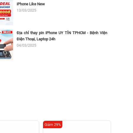
iPhone Like New
13/03/2025
Địa chỉ thay pin iPhone UY TÍN TPHCM - Bệnh Viện
Điện Thoại, Laptop 24h
04/03/2025
Giảm 29%
Giảm 21%
Thay c