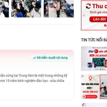
326 Lê Văn Vi
256 Võ Văn Ng
70 Nguyễn An 
24h Vũng Tàu:
198 Hoàng Văn
TIN TỨC NỔI B
Đã kiểm duyệt nội dung
Phần cứng tại Trung tâm là một trong những kỹ
 hơn 15 năm kinh nghiệm đào tạo - sửa chữa