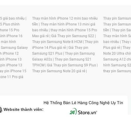
 giá bao nhiêu |
Thay màn hình iPhone 12 mini bao nhiêu
Thay pin Samsung
5 Plus chính
tiền |
Thay màn hình iPhone 13 mini giá
Thay pin Samsun
hone 15 Pro
bao nhiêu |
thay màn hình iPhone 15 Pro
tiền |
Thay pin Sa
ình iPhone 16
Max giá rẻ |
Giá Thay pin Samsung S22 |
Thay màn hình S
y màn hình
Thay pin Samsung Note 8 HCM |
Thay pin
bao nhiêu |
Thay
n Samsung Galaxy
iPhone 14 Plus giá rẻ |
Giá Thay pin
Plus giá rẻ |
Thay
h iPhone 12
Samsung S21 Plus |
Thay pin Samsung
Note 20 Ultra chí
ình iPhone 13
Galaxy A02s |
Thay pin Samsung S21
Samsung A12 chí
 pin iPhone 13
TPHCM |
Giá Thay pin Samsung S9 Plus |
hình Samsung S2
ay pin iPhone 15
Thay pin Samsung Note 20 giá rẻ |
thay pin Samsung
hone 11 Pro giá
Hệ Thống Bán Lẻ Hàng Công Nghệ Uy Tín
Website thành viên:
G MẠI HAI BỐN GIỜ Mã số thuế: 0305245702 Địa chỉ: 122/12G Tạ uyê