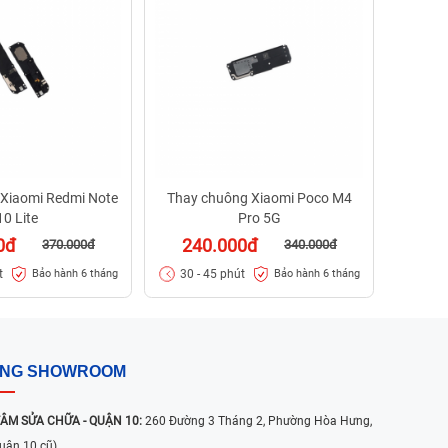
29
30 -
Xiaomi Redmi Note
Thay chuông Xiaomi Poco M4
10 Lite
Pro 5G
0đ
240.000đ
370.000đ
340.000đ
t
30 - 45 phút
Bảo hành 6 tháng
Bảo hành 6 tháng
ỐNG SHOWROOM
ÂM SỬA CHỮA - QUẬN 10:
260 Đường 3 Tháng 2, Phường Hòa Hưng,
uận 10 cũ)