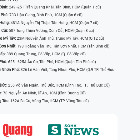
Định:
249 -251 Trần Quang Khải, Tân Định, HCM (Quận 1 cũ)
 Phú:
733 Hậu Giang, Bình Phú, HCM (Quận 6 cũ)
 Hưng:
481A Nguyễn Thị Thập, Tân Hưng, HCM (Quận 7 cũ)
 Củi:
507 Tùng Thiện Vương, Xóm Củi, HCM (Quận 8 cũ)
g Mỹ Tây:
23M Nguyễn Ảnh Thủ, Trung Mỹ Tây, HCM (Q.12 cũ)
Sơn Nhất:
198 Hoàng Văn Thụ, Tân Sơn Nhất, HCM (Tân Bình cũ)
Vấp:
389 Quang Trung, Gò Vấp, HCM (Q. Gò Vấp cũ)
 Phú:
625 - 625A Âu Cơ, Tân Phú, HCM (Quận Tân Phú cũ)
g Nhơn Phú:
326 Lê Văn Việt, Tăng Nhơn Phú, HCM (Q.9 TP. Thủ Đức
 Đức:
256 Võ Văn Ngân, Thủ Đức, HCM (Bình Thọ, TP. Thủ Đức Cũ)
n:
70 Nguyễn An Ninh, Dĩ An, HCM (Bình Dương Cũ)
g Tàu:
162A Ba Cu, Vũng Tàu, HCM (TP. Vũng Tàu cũ)