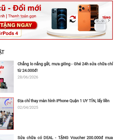
ệt, Tăng Nhơn Phú, Hồ Chí Minh (Q.9 TP. Thủ Đức cũ)
ân, Thủ Đức, Hồ Chí Minh (Bình Thọ, TP. Thủ Đức Cũ)
Ninh, Dĩ An, Hồ Chí Minh (Bình Dương Cũ)
 162A Ba Cu, Vũng Tàu, Hồ Chí Minh (TP. Vũng Tàu cũ)
 Thụ, Tân Sơn Nhất, Hồ Chí Minh (Tân Bình cũ)
ẬT
Chẳng lo nắng gắt, mưa giông - Ghé 24h sửa chữa chỉ
từ 24.000đ!
28/06/2026
Địa chỉ thay màn hình iPhone Quận 1 UY TÍN, lấy liền
02/04/2025
Sửa chữa có DEAL - TẶNG Voucher 200.000đ mua