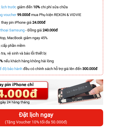
 lịch trước
giảm đến
10%
chi phí sửa chữa
g voucher
99.000đ
mua Phụ kiện REXON & VIDVIE
T
thay pin iPhone giá
24.000đ
n thoại Samsung
- Đồng giá
240.000đ
top, MacBook giảm ngay 45%
 cấp phần mềm
tra, vệ sinh và báo lỗi thiết bị
0%
nếu khách hàng không hài lòng
ế độ bảo hành
đều có chính sách hỗ trợ giá lên đến
300.000đ
Đặt lịch ngay
(Tặng Voucher 10% tối đa 50.000đ)
-7.000.000đ
-6.500.000đ