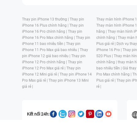
Thay pin iPhone 13 thường |
Thay pin
Thay màn hình iPhone 15
iPhone 16 Plus chính hãng |
Thay pin
Thay màn hình iPhone 1
iPhone 16 Pro chính hãng |
Thay pin
hãng |
Thay màn hình iP
iPhone 16 Pro Max chính hãng |
Thay pin
chính hãng |
Thay màn h
iPhone 11 bao nhiêu tiền |
Thay pin
Plus giá rẻ |
Dịch vụ tha
iPhone 11 Pro Max giá bao nhiêu |
Thay
iPhone 16 Pro |
Thay pi
pin iPhone 12 giá bao nhiêu |
Thay pin
S20 Plus |
Thay màn hìn
iPhone 12 Pro chính hãng |
Thay pin
chính hãng |
thay màn h
iPhone 12 Pro Max giá rẻ |
Thay pin
bao nhiêu tiền |
Giá thay
iPhone 12 Mini giá rẻ |
Thay pin iPhone 14
Pro Max chính hãng |
Th
Pro Max giá rẻ |
Thay pin iPhone 13 Mini
Plus giá rẻ |
Thay pin iP
giá rẻ |
rẻ |
Kết nối 24h:
CÔNG TY TNHH MỘT THÀNH VIÊN ĐÀO TẠO KỸ THUẬT VÀ THƯƠN