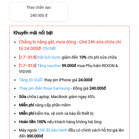
Thay chân sạc
240.000 đ
Khuyến mãi nổi bật
Chẳng lo nắng gắt, mưa dông - Ghé 24h sửa chữa chỉ
từ 24.000đ!
Chi tiết
[1.7–31.8]
Đặt lịch trước
giảm đến
10%
chi phí sửa chữa
[1.7–31.8]
Tặng voucher
99.000đ
mua Phụ kiện REXON &
VIDVIE
Tặng 20 SUẤT
thay pin iPhone giá
24.000đ
Thay pin điện thoại Samsung
- Đồng giá
240.000đ
Sửa
chữa Laptop, MacBook giảm ngay 45%
Miễn phí
nâng cấp phần mềm
Miễn phí
kiểm tra, vệ sinh và báo lỗi thiết bị
Hoàn tiền 100%
nếu khách hàng không hài lòng
Máy ngoài
Chế độ bảo hành
đều có chính sách hỗ trợ giá lên
đến
300.000đ