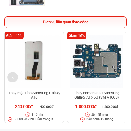
Dịch vụ liên quan theo dòng
Giảm 40%
Giảm 16%
Thay mặt kính Samsung Galaxy
Thay camera sau Samsung
A16
Galaxy A16 5G (SM A166B)
240.000đ
1.000.000đ
400.000đ
1.200.000đ
1 - 2 giờ
30 - 45 phút
BH rơi vỡ kính 1 lần trong 3
Bảo hành 12 tháng
tháng