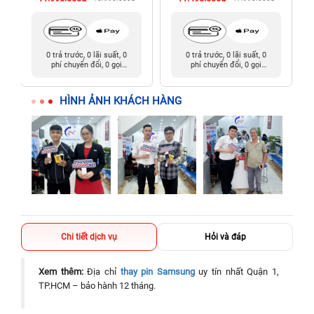
0 trả trước, 0 lãi suất, 0
0 trả trước, 0 lãi suất, 0
phí chuyển đổi, 0 gọi
phí chuyển đổi, 0 gọi
người thân
người thân
HÌNH ẢNH KHÁCH HÀNG
Chi tiết dịch vụ
Hỏi và đáp
Xem thêm:
Địa chỉ
thay pin Samsung
uy tín nhất Quận 1,
TP.HCM – bảo hành 12 tháng.