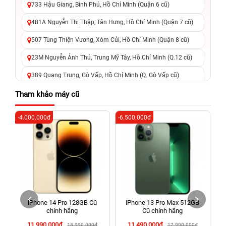
733 Hậu Giang, Bình Phú, Hồ Chí Minh (Quận 6 cũ)
481A Nguyễn Thị Thập, Tân Hưng, Hồ Chí Minh (Quận 7 cũ)
507 Tùng Thiện Vương, Xóm Củi, Hồ Chí Minh (Quận 8 cũ)
23M Nguyễn Ảnh Thủ, Trung Mỹ Tây, Hồ Chí Minh (Q.12 cũ)
389 Quang Trung, Gò Vấp, Hồ Chí Minh (Q. Gò Vấp cũ)
625 - 625A Âu Cơ, Tân Phú, Hồ Chí Minh (Quận Tân Phú cũ)
Tham khảo máy cũ
326 Lê Văn Việt, Tăng Nhơn Phú, Hồ Chí Minh (Q.9 TP. Thủ
-4.000.000đ
-6.500.000đ
-5
Đức cũ)
256 Võ Văn Ngân, Thủ Đức, Hồ Chí Minh (Bình Thọ, TP. Thủ
Đức Cũ)
70 Nguyễn An Ninh, Dĩ An, Hồ Chí Minh (Bình Dương Cũ)
24h Vũng Tàu: 162A Ba Cu, Vũng Tàu, Hồ Chí Minh (TP. Vũng
Tàu cũ)
iPhone 14 Pro 128GB Cũ
iPhone 13 Pro Max 512GB
198 Hoàng Văn Thụ, Tân Sơn Nhất, Hồ Chí Minh (Tân Bình
chính hãng
Cũ chính hãng
cũ)
11.990.000đ
11.490.000đ
15.990.000đ
17.990.000đ