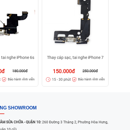
19
15 - 
 tai nghe iPhone 6s
Thay cáp sạc, tai nghe iPhone 7
0đ
150.000đ
180.000đ
250.000đ
t
15 - 30 phút
Bảo hành vĩnh viễn
Bảo hành vĩnh viễn
ỐNG SHOWROOM
ÂM SỬA CHỮA - QUẬN 10:
260 Đường 3 Tháng 2, Phường Hòa Hưng,
uận 10 cũ)