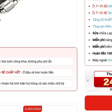
[1.7–31.8]
Đặt
[1.7–31.8]
Tặn
Tặng 20 SUẤ
Thay pin điệ
Sửa
chữa Lap
Miễn phí
nâng
Miễn phí
kiểm 
Hoàn tiền 10
Máy ngoài
Ch
Giá luôn công khai, không phụ phí ẩn
RẺ CHẤP HẾT
- Ở đâu rẻ hơn hoàn tiền
Hoàn trả linh kiện hư hỏng có xác nhận chữ ký
-5.800.000đ
-3.900.000đ