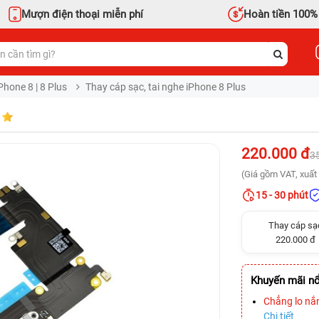
Mượn điện thoại miễn phí
Hoàn tiền 100%
Phone 8 | 8 Plus
Thay cáp sạc, tai nghe iPhone 8 Plus
220.000 đ
3
(Giá gồm VAT, xuất 
15 - 30 phút
Thay cáp sạ
220.000 đ
Khuyến mãi nổ
Chẳng lo nắ
Chi tiết