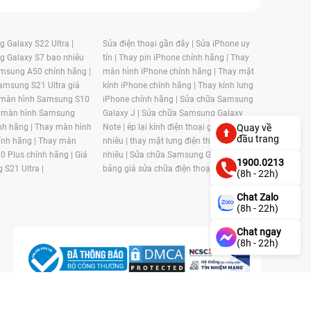
 Galaxy S22 Ultra |
Sửa điện thoại gần đây |
Sửa iPhone uy
g Galaxy S7 bao nhiêu
tín |
Thay pin iPhone chính hãng |
Thay
msung A50 chính hãng |
màn hình iPhone chính hãng |
Thay mặt
amsung S21 Ultra giá
kính iPhone chính hãng |
Thay kính lưng
 màn hình Samsung S10
iPhone chính hãng |
Sửa chữa Samsung
 màn hình Samsung
Galaxy J |
Sửa chữa Samsung Galaxy
nh hãng |
Thay màn hình
Note |
ép lại kính điện thoại giá bao
Quay về
đầu trang
nh hãng |
Thay màn
nhiêu |
thay mặt lưng điện thoại giá bao
0 Plus chính hãng |
Giá
nhiêu |
Sửa chữa Samsung Galaxy S |
1900.0213
 S21 Ultra |
bảng giá sửa chữa điện thoại samsung |
(8h - 22h)
Chat Zalo
(8h - 22h)
Chat ngay
(8h - 22h)
n, Phường 4, Quận 11, Thành phố Hồ Chí Minh, Việt Nam