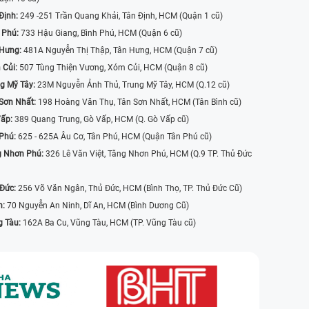
Định:
249 -251 Trần Quang Khải, Tân Định, HCM (Quận 1 cũ)
 Phú:
733 Hậu Giang, Bình Phú, HCM (Quận 6 cũ)
 Hưng:
481A Nguyễn Thị Thập, Tân Hưng, HCM (Quận 7 cũ)
 Củi:
507 Tùng Thiện Vương, Xóm Củi, HCM (Quận 8 cũ)
g Mỹ Tây:
23M Nguyễn Ảnh Thủ, Trung Mỹ Tây, HCM (Q.12 cũ)
Sơn Nhất:
198 Hoàng Văn Thụ, Tân Sơn Nhất, HCM (Tân Bình cũ)
Vấp:
389 Quang Trung, Gò Vấp, HCM (Q. Gò Vấp cũ)
 Phú:
625 - 625A Âu Cơ, Tân Phú, HCM (Quận Tân Phú cũ)
g Nhơn Phú:
326 Lê Văn Việt, Tăng Nhơn Phú, HCM (Q.9 TP. Thủ Đức
 Đức:
256 Võ Văn Ngân, Thủ Đức, HCM (Bình Thọ, TP. Thủ Đức Cũ)
n:
70 Nguyễn An Ninh, Dĩ An, HCM (Bình Dương Cũ)
g Tàu:
162A Ba Cu, Vũng Tàu, HCM (TP. Vũng Tàu cũ)