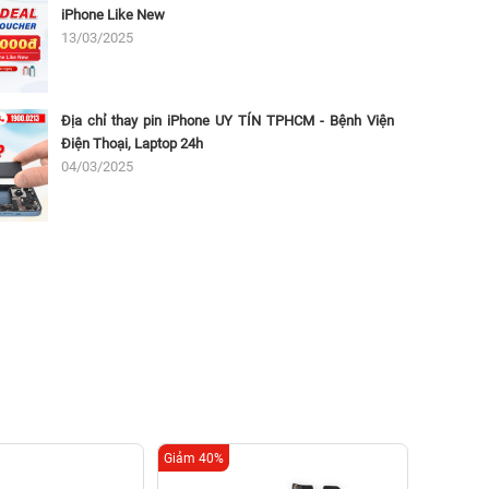
iPhone Like New
13/03/2025
Địa chỉ thay pin iPhone UY TÍN TPHCM - Bệnh Viện
Điện Thoại, Laptop 24h
04/03/2025
Giảm 40%
Giảm 16%
Thay cá