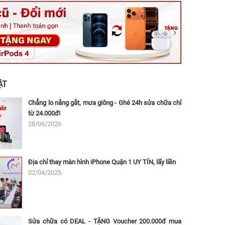
ệt, Tăng Nhơn Phú, Hồ Chí Minh (Q.9 TP. Thủ Đức cũ)
ân, Thủ Đức, Hồ Chí Minh (Bình Thọ, TP. Thủ Đức Cũ)
Ninh, Dĩ An, Hồ Chí Minh (Bình Dương Cũ)
 162A Ba Cu, Vũng Tàu, Hồ Chí Minh (TP. Vũng Tàu cũ)
 Thụ, Tân Sơn Nhất, Hồ Chí Minh (Tân Bình cũ)
ẬT
Chẳng lo nắng gắt, mưa giông - Ghé 24h sửa chữa chỉ
từ 24.000đ!
28/06/2026
Địa chỉ thay màn hình iPhone Quận 1 UY TÍN, lấy liền
02/04/2025
Sửa chữa có DEAL - TẶNG Voucher 200.000đ mua