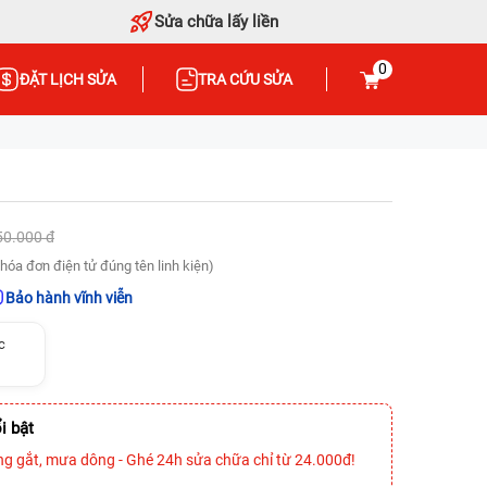
Sửa chữa lấy liền
0
ĐẶT LỊCH SỬA
TRA CỨU SỬA
50.000 đ
hóa đơn điện tử đúng tên linh kiện)
Bảo hành vĩnh viễn
c
i bật
ng gắt, mưa dông - Ghé 24h sửa chữa chỉ từ 24.000đ!