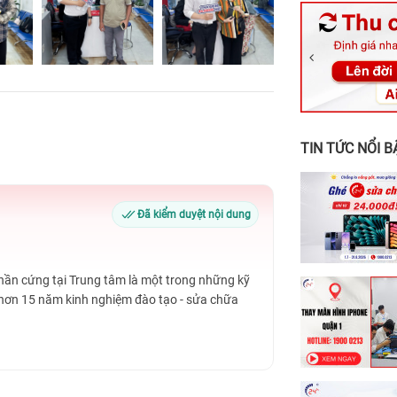
326 Lê Văn Vi
256 Võ Văn Ng
70 Nguyễn An 
24h Vũng Tàu:
198 Hoàng Văn
TIN TỨC NỔI B
Đã kiểm duyệt nội dung
Phần cứng tại Trung tâm là một trong những kỹ
 hơn 15 năm kinh nghiệm đào tạo - sửa chữa