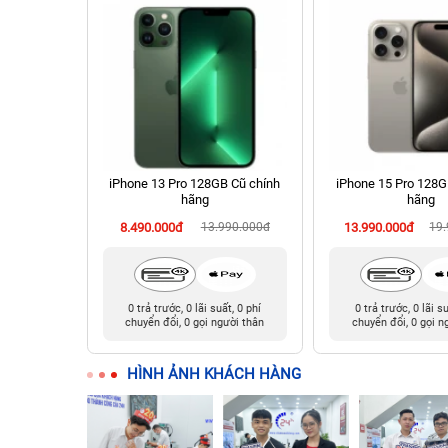
 64GB Cũ
iPhone 13 Pro 128GB Cũ chính
iPhone 15 Pro 128G
hãng
hãng
90.000đ
8.490.000đ
13.990.000đ
13.990.000đ
19
t, 0 phí
0 trả trước, 0 lãi suất, 0 phí
0 trả trước, 0 lãi s
ười thân
chuyển đổi, 0 gọi người thân
chuyển đổi, 0 gọi n
HÌNH ẢNH KHÁCH HÀNG