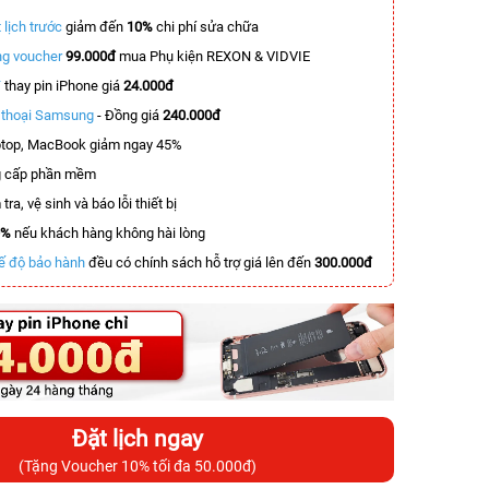
 lịch trước
giảm đến
10%
chi phí sửa chữa
g voucher
99.000đ
mua Phụ kiện REXON & VIDVIE
T
thay pin iPhone giá
24.000đ
n thoại Samsung
- Đồng giá
240.000đ
top, MacBook giảm ngay 45%
 cấp phần mềm
tra, vệ sinh và báo lỗi thiết bị
0%
nếu khách hàng không hài lòng
ế độ bảo hành
đều có chính sách hỗ trợ giá lên đến
300.000đ
Đặt lịch ngay
(Tặng Voucher 10% tối đa 50.000đ)
-3.500.000đ
-6.000.000đ