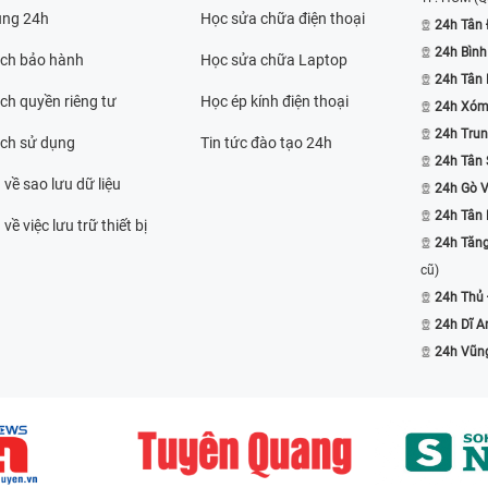
ụng 24h
Học sửa chữa điện thoại
24h Tân 
24h Bình
ách bảo hành
Học sửa chữa Laptop
24h Tân
ch quyền riêng tư
Học ép kính điện thoại
24h Xóm
24h Trun
ách sử dụng
Tin tức đào tạo 24h
24h Tân 
 về sao lưu dữ liệu
24h Gò 
24h Tân
về việc lưu trữ thiết bị
24h Tăn
cũ)
24h Thủ
24h Dĩ A
24h Vũn