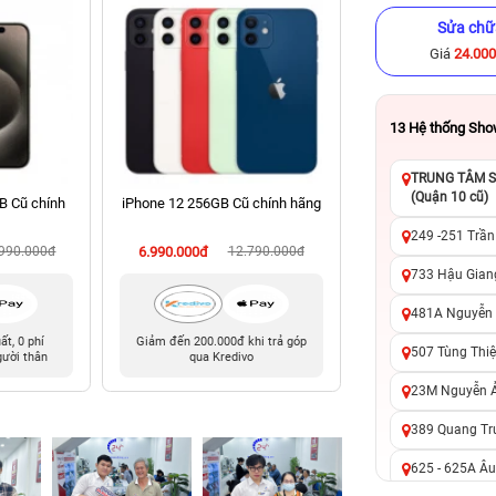
Sửa chữ
Giá
24.00
13
Hệ thống Sh
TRUNG TÂM SỬ
(Quận 10 cũ)
B Cũ chính
iPhone 12 256GB Cũ chính hãng
iPhone 14 Pro 512
hãng
249 -251 Trần
.990.000đ
6.990.000đ
12.790.000đ
14.090.000đ
17
733 Hậu Giang
481A Nguyễn T
uất, 0 phí
Giảm đến 200.000đ khi trả góp
0 trả trước, 0 lãi 
507 Tùng Thiệ
gười thân
qua Kredivo
chuyển đổi, 0 gọi 
23M Nguyễn Ản
389 Quang Tru
625 - 625A Âu