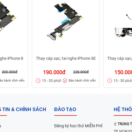
nghe iPhone 8
Thay cáp sạc, tai nghe iPhone SE
Thay cáp sạc,
190.000đ
150.00
300.000đ
228.000đ
15 - 30 phút
15 - 30 phú
ảo hành vĩnh viễn
Bảo hành vĩnh viễn
 TIN & CHÍNH SÁCH
ĐÀO TẠO
HỆ TH
TRUNG T
u
Đăng ký học thử MIỄN PHÍ
TP. HCM
(Q