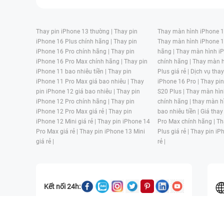
Thay pin iPhone 13 thường |
Thay pin
Thay màn hình iPhone 15
iPhone 16 Plus chính hãng |
Thay pin
Thay màn hình iPhone 1
iPhone 16 Pro chính hãng |
Thay pin
hãng |
Thay màn hình iP
iPhone 16 Pro Max chính hãng |
Thay pin
chính hãng |
Thay màn h
iPhone 11 bao nhiêu tiền |
Thay pin
Plus giá rẻ |
Dịch vụ tha
iPhone 11 Pro Max giá bao nhiêu |
Thay
iPhone 16 Pro |
Thay pi
pin iPhone 12 giá bao nhiêu |
Thay pin
S20 Plus |
Thay màn hìn
iPhone 12 Pro chính hãng |
Thay pin
chính hãng |
thay màn h
iPhone 12 Pro Max giá rẻ |
Thay pin
bao nhiêu tiền |
Giá thay
iPhone 12 Mini giá rẻ |
Thay pin iPhone 14
Pro Max chính hãng |
Th
Pro Max giá rẻ |
Thay pin iPhone 13 Mini
Plus giá rẻ |
Thay pin iP
giá rẻ |
rẻ |
Kết nối 24h:
CÔNG TY TNHH MỘT THÀNH VIÊN ĐÀO TẠO KỸ THUẬT VÀ THƯƠN