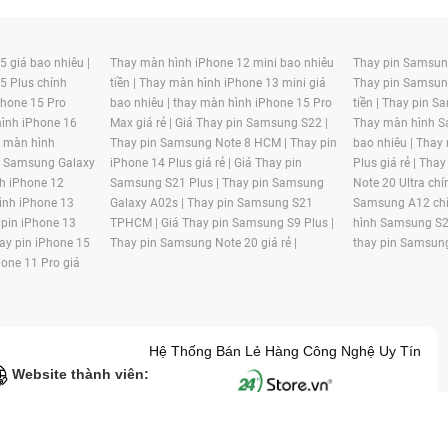
 giá bao nhiêu |
Thay màn hình iPhone 12 mini bao nhiêu
Thay pin Samsung
5 Plus chính
tiền |
Thay màn hình iPhone 13 mini giá
Thay pin Samsun
hone 15 Pro
bao nhiêu |
thay màn hình iPhone 15 Pro
tiền |
Thay pin Sa
ình iPhone 16
Max giá rẻ |
Giá Thay pin Samsung S22 |
Thay màn hình S
y màn hình
Thay pin Samsung Note 8 HCM |
Thay pin
bao nhiêu |
Thay
n Samsung Galaxy
iPhone 14 Plus giá rẻ |
Giá Thay pin
Plus giá rẻ |
Thay
h iPhone 12
Samsung S21 Plus |
Thay pin Samsung
Note 20 Ultra chí
ình iPhone 13
Galaxy A02s |
Thay pin Samsung S21
Samsung A12 chí
 pin iPhone 13
TPHCM |
Giá Thay pin Samsung S9 Plus |
hình Samsung S2
ay pin iPhone 15
Thay pin Samsung Note 20 giá rẻ |
thay pin Samsung
hone 11 Pro giá
Hệ Thống Bán Lẻ Hàng Công Nghệ Uy Tín
Website thành viên:
G MẠI HAI BỐN GIỜ Mã số thuế: 0305245702 Địa chỉ: 122/12G Tạ uyê