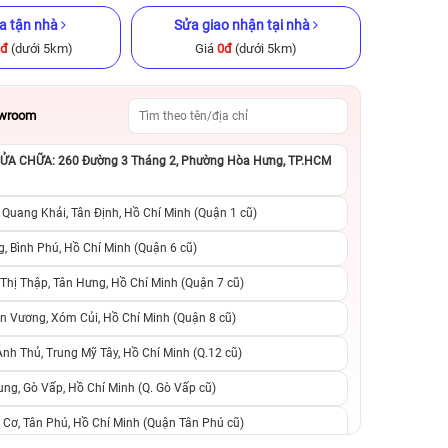
a tận nhà
Sửa giao nhận tại nhà
0đ
(dưới 5km)
Giá
0đ
(dưới 5km)
owroom
A CHỮA: 260 Đường 3 Tháng 2, Phường Hòa Hưng, TP.HCM
GB Cũ chính
iPhone 12 Pro 512GB Cũ chính
iPhone 13 Pro M
hãng
chính h
 Quang Khải, Tân Định, Hồ Chí Minh (Quận 1 cũ)
.990.000đ
8.490.000đ
11.990.000đ
10.990.000đ
1
, Bình Phú, Hồ Chí Minh (Quận 6 cũ)
hị Thập, Tân Hưng, Hồ Chí Minh (Quận 7 cũ)
suất, 0 phí
0 trả trước, 0 lãi suất, 0 phí
0 trả trước, 0 lãi
n Vương, Xóm Củi, Hồ Chí Minh (Quận 8 cũ)
người thân
chuyển đổi, 0 gọi người thân
chuyển đổi, 0 gọi
h Thủ, Trung Mỹ Tây, Hồ Chí Minh (Q.12 cũ)
ng, Gò Vấp, Hồ Chí Minh (Q. Gò Vấp cũ)
 Cơ, Tân Phú, Hồ Chí Minh (Quận Tân Phú cũ)