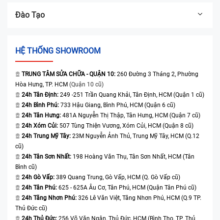
Đào Tạo
HỆ THỐNG SHOWROOM
TRUNG TÂM SỬA CHỮA - QUẬN 10:
260 Đường 3 Tháng 2, Phường
Hòa Hưng, TP. HCM
(Quận 10 cũ)
24h Tân Định:
249 -251 Trần Quang Khải, Tân Định, HCM (Quận 1 cũ)
24h Bình Phú:
733 Hậu Giang, Bình Phú, HCM (Quận 6 cũ)
24h Tân Hưng:
481A Nguyễn Thị Thập, Tân Hưng, HCM (Quận 7 cũ)
24h Xóm Củi:
507 Tùng Thiện Vương, Xóm Củi, HCM (Quận 8 cũ)
24h Trung Mỹ Tây:
23M Nguyễn Ảnh Thủ, Trung Mỹ Tây, HCM (Q.12
cũ)
24h Tân Sơn Nhất:
198 Hoàng Văn Thụ, Tân Sơn Nhất, HCM (Tân
Bình cũ)
24h Gò Vấp:
389 Quang Trung, Gò Vấp, HCM (Q. Gò Vấp cũ)
24h Tân Phú:
625 - 625A Âu Cơ, Tân Phú, HCM (Quận Tân Phú cũ)
24h Tăng Nhơn Phú:
326 Lê Văn Việt, Tăng Nhơn Phú, HCM (Q.9 TP.
Thủ Đức cũ)
24h Thủ Đức:
256 Võ Văn Ngân, Thủ Đức, HCM (Bình Thọ, TP. Thủ