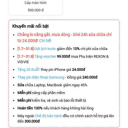
Cáp màn hình
500.000 đ
Khuyến mãi nổi bật
Chẳng lo nắng gắt, mưa dông - Ghé 24h sửa chữa chỉ
từ 24.000đ!
Chi tiết
[1.7–31.8]
Đặt lịch trước
giảm đến
10%
chi phí sửa chữa
[1.7–31.8]
Tặng voucher
99.000đ
mua Phụ kiện REXON &
VIDVIE
Tặng 20 SUẤT
thay pin iPhone giá
24.000đ
Thay pin điện thoại Samsung
- Đồng giá
240.000đ
Sửa
chữa Laptop, MacBook giảm ngay 45%
Miễn phí
nâng cấp phần mềm
Miễn phí
kiểm tra, vệ sinh và báo lỗi thiết bị
Hoàn tiền 100%
nếu khách hàng không hài lòng
Máy ngoài
Chế độ bảo hành
đều có chính sách hỗ trợ giá lên
đến
300.000đ