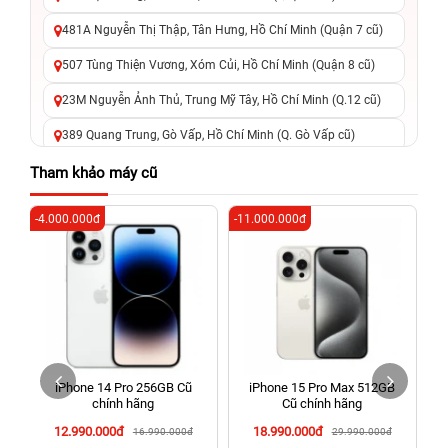
481A Nguyễn Thị Thập, Tân Hưng, Hồ Chí Minh (Quận 7 cũ)
507 Tùng Thiện Vương, Xóm Củi, Hồ Chí Minh (Quận 8 cũ)
23M Nguyễn Ảnh Thủ, Trung Mỹ Tây, Hồ Chí Minh (Q.12 cũ)
389 Quang Trung, Gò Vấp, Hồ Chí Minh (Q. Gò Vấp cũ)
625 - 625A Âu Cơ, Tân Phú, Hồ Chí Minh (Quận Tân Phú cũ)
Tham khảo máy cũ
326 Lê Văn Việt, Tăng Nhơn Phú, Hồ Chí Minh (Q.9 TP. Thủ
-4.000.000đ
-11.000.000đ
-2
Đức cũ)
256 Võ Văn Ngân, Thủ Đức, Hồ Chí Minh (Bình Thọ, TP. Thủ
Đức Cũ)
70 Nguyễn An Ninh, Dĩ An, Hồ Chí Minh (Bình Dương Cũ)
24h Vũng Tàu: 162A Ba Cu, Vũng Tàu, Hồ Chí Minh (TP. Vũng
Tàu cũ)
iPhone 14 Pro 256GB Cũ
iPhone 15 Pro Max 512GB
198 Hoàng Văn Thụ, Tân Sơn Nhất, Hồ Chí Minh (Tân Bình
chính hãng
Cũ chính hãng
cũ)
12.990.000đ
18.990.000đ
16.990.000đ
29.990.000đ