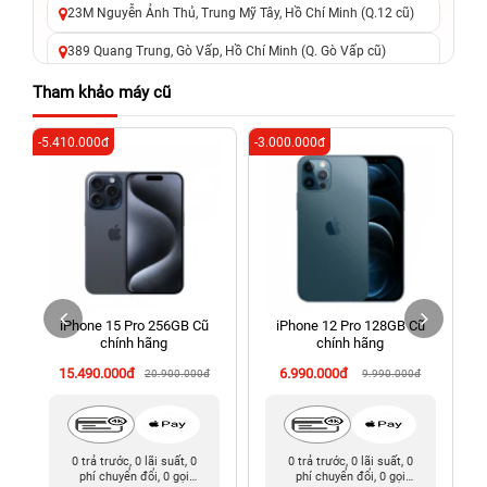
23M Nguyễn Ảnh Thủ, Trung Mỹ Tây, Hồ Chí Minh (Q.12 cũ)
389 Quang Trung, Gò Vấp, Hồ Chí Minh (Q. Gò Vấp cũ)
625 - 625A Âu Cơ, Tân Phú, Hồ Chí Minh (Quận Tân Phú cũ)
Tham khảo máy cũ
326 Lê Văn Việt, Tăng Nhơn Phú, Hồ Chí Minh (Q.9 TP. Thủ
-5.410.000đ
-3.000.000đ
-5
Đức cũ)
256 Võ Văn Ngân, Thủ Đức, Hồ Chí Minh (Bình Thọ, TP. Thủ
Đức Cũ)
70 Nguyễn An Ninh, Dĩ An, Hồ Chí Minh (Bình Dương Cũ)
24h Vũng Tàu: 162A Ba Cu, Vũng Tàu, Hồ Chí Minh (TP. Vũng
Tàu cũ)
iPhone 15 Pro 256GB Cũ
iPhone 12 Pro 128GB Cũ
198 Hoàng Văn Thụ, Tân Sơn Nhất, Hồ Chí Minh (Tân Bình
chính hãng
chính hãng
cũ)
15.490.000đ
6.990.000đ
20.900.000đ
9.990.000đ
0 trả trước, 0 lãi suất, 0
0 trả trước, 0 lãi suất, 0
phí chuyển đổi, 0 gọi
phí chuyển đổi, 0 gọi