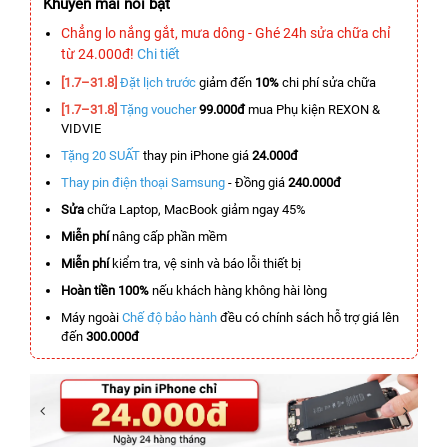
Khuyến mãi nổi bật
Chẳng lo nắng gắt, mưa dông - Ghé 24h sửa chữa chỉ
từ 24.000đ!
Chi tiết
[1.7–31.8]
Đặt lịch trước
giảm đến
10%
chi phí sửa chữa
[1.7–31.8]
Tặng voucher
99.000đ
mua Phụ kiện REXON &
VIDVIE
Tặng 20 SUẤT
thay pin iPhone giá
24.000đ
Thay pin điện thoại Samsung
- Đồng giá
240.000đ
Sửa
chữa Laptop, MacBook giảm ngay 45%
Miễn phí
nâng cấp phần mềm
Miễn phí
kiểm tra, vệ sinh và báo lỗi thiết bị
Hoàn tiền 100%
nếu khách hàng không hài lòng
Máy ngoài
Chế độ bảo hành
đều có chính sách hỗ trợ giá lên
đến
300.000đ