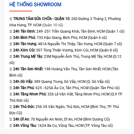
HỆ THỐNG SHOWROOM
TRUNG TÂM SỬA CHỮA - QUẬN 10:
260 Đường 3 Tháng 2, Phường
Hòa Hưng, TP. HCM
(Quận 10 cũ)
24h Tân Định:
249 -251 Trần Quang Khải, Tân Định, HCM (Quận 1 cũ)
24h Bình Phú:
733 Hậu Giang, Bình Phú, HCM (Quận 6 cũ)
24h Tân Hưng:
481A Nguyễn Thị Thập, Tân Hưng, HCM (Quận 7 cũ)
24h Xóm Củi:
507 Tùng Thiện Vương, Xóm Củi, HCM (Quận 8 cũ)
24h Trung Mỹ Tây:
23M Nguyễn Ảnh Thủ, Trung Mỹ Tây, HCM (Q.12
cũ)
24h Tân Sơn Nhất:
198 Hoàng Văn Thụ, Tân Sơn Nhất, HCM (Tân
Bình cũ)
24h Gò Vấp:
389 Quang Trung, Gò Vấp, HCM (Q. Gò Vấp cũ)
24h Tân Phú:
625 - 625A Âu Cơ, Tân Phú, HCM (Quận Tân Phú cũ)
24h Tăng Nhơn Phú:
326 Lê Văn Việt, Tăng Nhơn Phú, HCM (Q.9 TP.
Thủ Đức cũ)
24h Thủ Đức:
256 Võ Văn Ngân, Thủ Đức, HCM (Bình Thọ, TP. Thủ
Đức Cũ)
24h Dĩ An:
70 Nguyễn An Ninh, Dĩ An, HCM (Bình Dương Cũ)
24h Vũng Tàu:
162A Ba Cu, Vũng Tàu, HCM (TP. Vũng Tàu cũ)