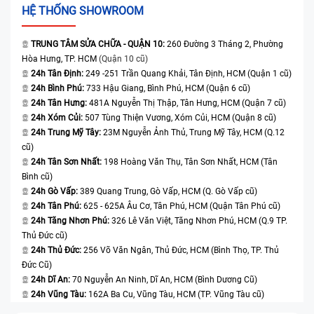
HỆ THỐNG SHOWROOM
TRUNG TÂM SỬA CHỮA - QUẬN 10:
260 Đường 3 Tháng 2, Phường
Hòa Hưng, TP. HCM
(Quận 10 cũ)
24h Tân Định:
249 -251 Trần Quang Khải, Tân Định, HCM (Quận 1 cũ)
24h Bình Phú:
733 Hậu Giang, Bình Phú, HCM (Quận 6 cũ)
24h Tân Hưng:
481A Nguyễn Thị Thập, Tân Hưng, HCM (Quận 7 cũ)
24h Xóm Củi:
507 Tùng Thiện Vương, Xóm Củi, HCM (Quận 8 cũ)
24h Trung Mỹ Tây:
23M Nguyễn Ảnh Thủ, Trung Mỹ Tây, HCM (Q.12
cũ)
24h Tân Sơn Nhất:
198 Hoàng Văn Thụ, Tân Sơn Nhất, HCM (Tân
Bình cũ)
24h Gò Vấp:
389 Quang Trung, Gò Vấp, HCM (Q. Gò Vấp cũ)
24h Tân Phú:
625 - 625A Âu Cơ, Tân Phú, HCM (Quận Tân Phú cũ)
24h Tăng Nhơn Phú:
326 Lê Văn Việt, Tăng Nhơn Phú, HCM (Q.9 TP.
Thủ Đức cũ)
24h Thủ Đức:
256 Võ Văn Ngân, Thủ Đức, HCM (Bình Thọ, TP. Thủ
Đức Cũ)
24h Dĩ An:
70 Nguyễn An Ninh, Dĩ An, HCM (Bình Dương Cũ)
24h Vũng Tàu:
162A Ba Cu, Vũng Tàu, HCM (TP. Vũng Tàu cũ)