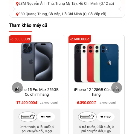
23M Nguyễn Ảnh Thủ, Trung Mỹ Tây, Hồ Chí Minh (Q.12 cũ)
389 Quang Trung, Gò Vấp, Hồ Chí Minh (Q. Gò Vấp cũ)
625 - 625A Âu Cơ, Tân Phú, Hồ Chí Minh (Quận Tân Phú cũ)
Tham khảo máy cũ
326 Lê Văn Việt, Tăng Nhơn Phú, Hồ Chí Minh (Q.9 TP. Thủ
-6.500.000đ
-2.600.000đ
-5
Đức cũ)
256 Võ Văn Ngân, Thủ Đức, Hồ Chí Minh (Bình Thọ, TP. Thủ
Đức Cũ)
70 Nguyễn An Ninh, Dĩ An, Hồ Chí Minh (Bình Dương Cũ)
24h Vũng Tàu: 162A Ba Cu, Vũng Tàu, Hồ Chí Minh (TP. Vũng
Tàu cũ)
h
iPhone 15 Pro Max 256GB
iPhone 12 128GB Cũ chính
198 Hoàng Văn Thụ, Tân Sơn Nhất, Hồ Chí Minh (Tân Bình
g
Cũ chính hãng
hãng
cũ)
17.490.000đ
6.390.000đ
23.990.000đ
8.990.000đ
0 trả trước, 0 lãi suất, 0
0 trả trước, 0 lãi suất, 0
phí chuyển đổi, 0 gọi
phí chuyển đổi, 0 gọi