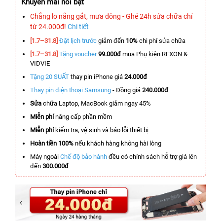
Khuyến mãi nổi bật
Chẳng lo nắng gắt, mưa dông - Ghé 24h sửa chữa chỉ
từ 24.000đ!
Chi tiết
[1.7–31.8]
Đặt lịch trước
giảm đến
10%
chi phí sửa chữa
[1.7–31.8]
Tặng voucher
99.000đ
mua Phụ kiện REXON &
VIDVIE
Tặng 20 SUẤT
thay pin iPhone giá
24.000đ
Thay pin điện thoại Samsung
- Đồng giá
240.000đ
Sửa
chữa Laptop, MacBook giảm ngay 45%
Miễn phí
nâng cấp phần mềm
Miễn phí
kiểm tra, vệ sinh và báo lỗi thiết bị
Hoàn tiền 100%
nếu khách hàng không hài lòng
Máy ngoài
Chế độ bảo hành
đều có chính sách hỗ trợ giá lên
đến
300.000đ