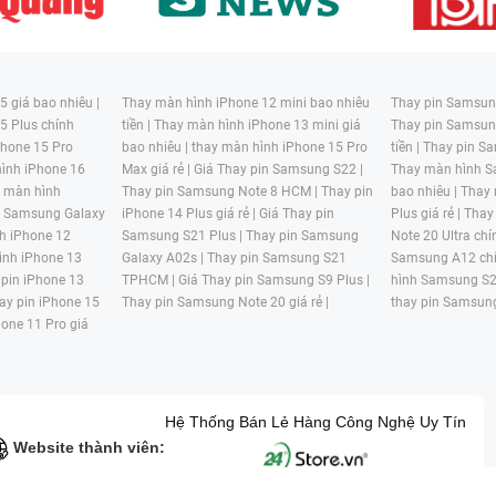
 giá bao nhiêu |
Thay màn hình iPhone 12 mini bao nhiêu
Thay pin Samsung
5 Plus chính
tiền |
Thay màn hình iPhone 13 mini giá
Thay pin Samsun
hone 15 Pro
bao nhiêu |
thay màn hình iPhone 15 Pro
tiền |
Thay pin Sa
ình iPhone 16
Max giá rẻ |
Giá Thay pin Samsung S22 |
Thay màn hình S
y màn hình
Thay pin Samsung Note 8 HCM |
Thay pin
bao nhiêu |
Thay
n Samsung Galaxy
iPhone 14 Plus giá rẻ |
Giá Thay pin
Plus giá rẻ |
Thay
h iPhone 12
Samsung S21 Plus |
Thay pin Samsung
Note 20 Ultra chí
ình iPhone 13
Galaxy A02s |
Thay pin Samsung S21
Samsung A12 chí
 pin iPhone 13
TPHCM |
Giá Thay pin Samsung S9 Plus |
hình Samsung S2
ay pin iPhone 15
Thay pin Samsung Note 20 giá rẻ |
thay pin Samsung
hone 11 Pro giá
Hệ Thống Bán Lẻ Hàng Công Nghệ Uy Tín
Website thành viên: