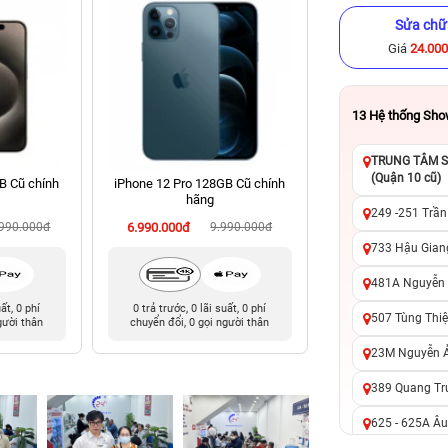
Sửa chữ
Giá
24.00
13
Hệ thống Sh
TRUNG TÂM SỬ
(Quận 10 cũ)
B Cũ chính
iPhone 12 Pro 128GB Cũ chính
iPhone 12 128GB C
hãng
249 -251 Trần
.990.000đ
6.990.000đ
9.990.000đ
6.390.000đ
8
733 Hậu Giang
481A Nguyễn T
uất, 0 phí
0 trả trước, 0 lãi suất, 0 phí
0 trả trước, 0 lãi 
507 Tùng Thiệ
gười thân
chuyển đổi, 0 gọi người thân
chuyển đổi, 0 gọi 
23M Nguyễn Ản
389 Quang Tru
625 - 625A Âu