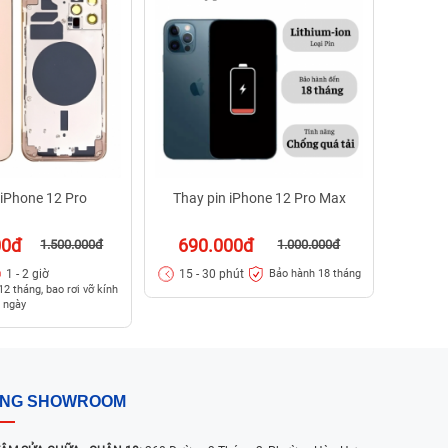
59
15 - 
 iPhone 12 Pro
Thay pin iPhone 12 Pro Max
00đ
690.000đ
1.500.000đ
1.000.000đ
1 - 2 giờ
15 - 30 phút
Bảo hành 18 tháng
2 tháng, bao rơi vỡ kính
5 ngày
ỐNG SHOWROOM