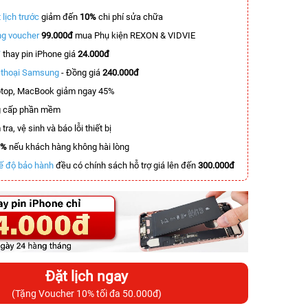
 lịch trước
giảm đến
10%
chi phí sửa chữa
g voucher
99.000đ
mua Phụ kiện REXON & VIDVIE
T
thay pin iPhone giá
24.000đ
n thoại Samsung
- Đồng giá
240.000đ
top, MacBook giảm ngay 45%
 cấp phần mềm
tra, vệ sinh và báo lỗi thiết bị
0%
nếu khách hàng không hài lòng
ế độ bảo hành
đều có chính sách hỗ trợ giá lên đến
300.000đ
Đặt lịch ngay
(Tặng Voucher 10% tối đa 50.000đ)
-6.800.000đ
-5.500.000đ