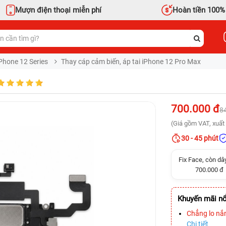
Mượn điện thoại miễn phí
Hoàn tiền 100%
Phone 12 Series
Thay cáp cảm biến, áp tai iPhone 12 Pro Max
700.000 đ
8
(Giá gồm VAT, xuất 
30 - 45 phút
Fix Face, còn dâ
700.000 đ
Khuyến mãi nổ
Chẳng lo nắ
Chi tiết