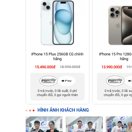
chính hãng
iPhone 15 Plus 256GB Cũ chính
iPhone 15 Pro 128G
hãng
hãng
90.000đ
15.490.000đ
18.990.000đ
13.990.000đ
19
t, 0 phí
0 trả trước, 0 lãi suất, 0 phí
0 trả trước, 0 lãi s
ười thân
chuyển đổi, 0 gọi người thân
chuyển đổi, 0 gọi n
HÌNH ẢNH KHÁCH HÀNG