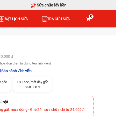
Sửa chữa lấy liền
0
ĐẶT LỊCH SỬA
TRA CỨU SỬA
40.000 đ
hóa đơn điện tử đúng tên linh kiện)
Bảo hành vĩnh viễn
y gốc
Fix Face, mất dây gốc
950.000 đ
i bật
ng gắt, mưa dông - Ghé 24h sửa chữa chỉ từ 24.000đ!