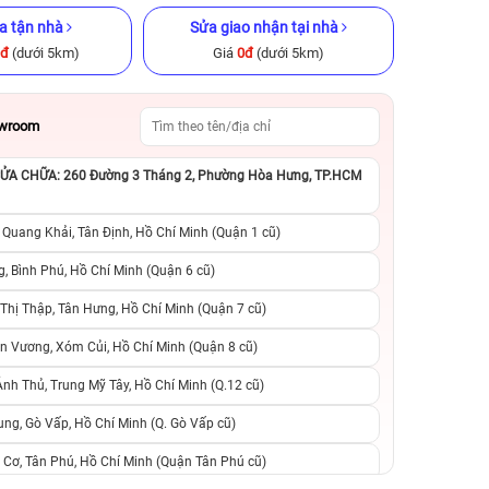
a tận nhà
Sửa giao nhận tại nhà
0đ
(dưới 5km)
Giá
0đ
(dưới 5km)
owroom
A CHỮA: 260 Đường 3 Tháng 2, Phường Hòa Hưng, TP.HCM
ũ chính hãng
iPhone XS Max 512GB Cũ chính
iPhone 13 Pro 25
hãng
hãng
 Quang Khải, Tân Định, Hồ Chí Minh (Quận 1 cũ)
.990.000đ
6.490.000đ
13.290.000đ
9.490.000đ
1
, Bình Phú, Hồ Chí Minh (Quận 6 cũ)
hị Thập, Tân Hưng, Hồ Chí Minh (Quận 7 cũ)
suất, 0 phí
0 trả trước, 0 lãi suất, 0 phí
0 trả trước, 0 lãi
n Vương, Xóm Củi, Hồ Chí Minh (Quận 8 cũ)
người thân
chuyển đổi, 0 gọi người thân
chuyển đổi, 0 gọi
h Thủ, Trung Mỹ Tây, Hồ Chí Minh (Q.12 cũ)
ng, Gò Vấp, Hồ Chí Minh (Q. Gò Vấp cũ)
 Cơ, Tân Phú, Hồ Chí Minh (Quận Tân Phú cũ)