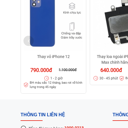
Thay vỏ iPhone 12
Thay loa ngoài i
Max chính hã
790.000đ
640.000đ
1.100.000đ
1 - 2 giờ
30 - 45 phút
B
BH màu sắc 12 tháng, bao rơi vỡ kính
lưng trong 45 ngày
THÔNG TIN LIÊN HỆ
THÔNG
1900.0213