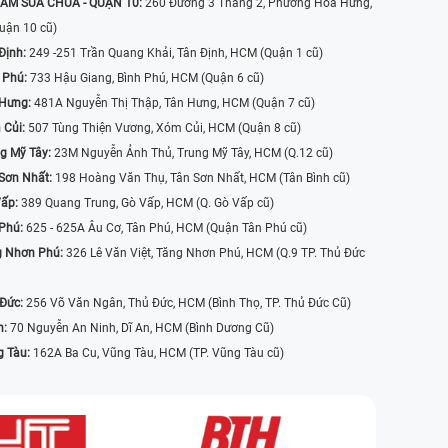
ÂM SỬA CHỮA - QUẬN 10:
260 Đường 3 Tháng 2, Phường Hòa Hưng,
uận 10 cũ)
Định:
249 -251 Trần Quang Khải, Tân Định, HCM (Quận 1 cũ)
 Phú:
733 Hậu Giang, Bình Phú, HCM (Quận 6 cũ)
 Hưng:
481A Nguyễn Thị Thập, Tân Hưng, HCM (Quận 7 cũ)
 Củi:
507 Tùng Thiện Vương, Xóm Củi, HCM (Quận 8 cũ)
g Mỹ Tây:
23M Nguyễn Ảnh Thủ, Trung Mỹ Tây, HCM (Q.12 cũ)
Sơn Nhất:
198 Hoàng Văn Thụ, Tân Sơn Nhất, HCM (Tân Bình cũ)
Vấp:
389 Quang Trung, Gò Vấp, HCM (Q. Gò Vấp cũ)
 Phú:
625 - 625A Âu Cơ, Tân Phú, HCM (Quận Tân Phú cũ)
g Nhơn Phú:
326 Lê Văn Việt, Tăng Nhơn Phú, HCM (Q.9 TP. Thủ Đức
 Đức:
256 Võ Văn Ngân, Thủ Đức, HCM (Bình Thọ, TP. Thủ Đức Cũ)
n:
70 Nguyễn An Ninh, Dĩ An, HCM (Bình Dương Cũ)
g Tàu:
162A Ba Cu, Vũng Tàu, HCM (TP. Vũng Tàu cũ)