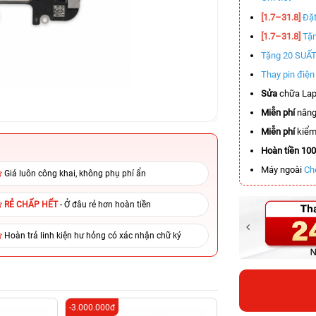
[1.7–31.8]
Đặt
[1.7–31.8]
Tặn
Tặng 20 SUẤ
Thay pin điệ
Sửa
chữa Lap
Miễn phí
nâng
Miễn phí
kiểm 
Hoàn tiền 10
Máy ngoài
Ch
Giá luôn công khai, không phụ phí ẩn
RẺ CHẤP HẾT
- Ở đâu rẻ hơn hoàn tiền
Hoàn trả linh kiện hư hỏng có xác nhận chữ ký
-3.000.000đ
-2.600.000đ