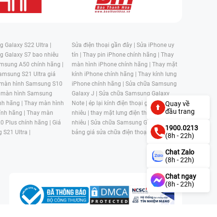
 Galaxy S22 Ultra |
Sửa điện thoại gần đây |
Sửa iPhone uy
g Galaxy S7 bao nhiêu
tín |
Thay pin iPhone chính hãng |
Thay
msung A50 chính hãng |
màn hình iPhone chính hãng |
Thay mặt
amsung S21 Ultra giá
kính iPhone chính hãng |
Thay kính lưng
 màn hình Samsung S10
iPhone chính hãng |
Sửa chữa Samsung
 màn hình Samsung
Galaxy J |
Sửa chữa Samsung Galaxy
nh hãng |
Thay màn hình
Note |
ép lại kính điện thoại giá bao
Quay về
đầu trang
nh hãng |
Thay màn
nhiêu |
thay mặt lưng điện thoại giá bao
0 Plus chính hãng |
Giá
nhiêu |
Sửa chữa Samsung Galaxy S |
1900.0213
 S21 Ultra |
bảng giá sửa chữa điện thoại samsung |
(8h - 22h)
Chat Zalo
(8h - 22h)
Chat ngay
(8h - 22h)