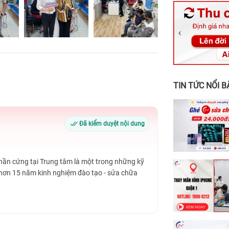
326 Lê Văn Vi
256 Võ Văn Ng
70 Nguyễn An 
24h Vũng Tàu:
198 Hoàng Văn
TIN TỨC NỔI B
Đã kiểm duyệt nội dung
Phần cứng tại Trung tâm là một trong những kỹ
 hơn 15 năm kinh nghiệm đào tạo - sửa chữa