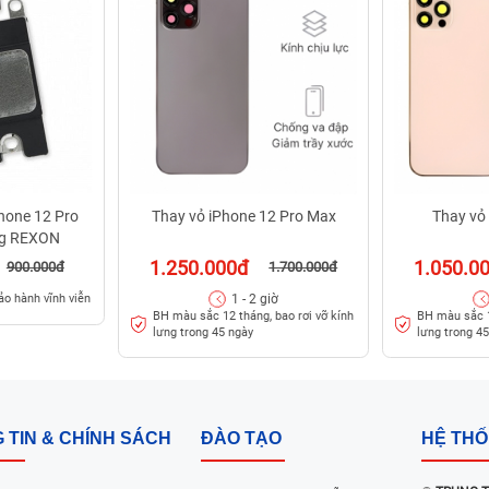
Phone 12 Pro
Thay vỏ iPhone 12 Pro Max
Thay vỏ
ng REXON
1.250.000đ
1.050.0
900.000đ
1.700.000đ
1 - 2 giờ
ảo hành vĩnh viễn
BH màu sắc 12 tháng, bao rơi vỡ kính
BH màu sắc 1
lưng trong 45 ngày
lưng trong 4
 TIN & CHÍNH SÁCH
ĐÀO TẠO
HỆ TH