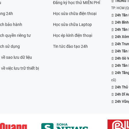
TRUNG T
u
Đăng ký học thử MIỄN PHÍ
TP. HCM
(Q
ụng 24h
Học sửa chữa điện thoại
24h Tân 
24h Bình
ách bảo hành
Học sửa chữa Laptop
24h Tân
ch quyền riêng tư
Học ép kính điện thoại
24h Xóm
24h Trun
ách sử dụng
Tin tức đào tạo 24h
24h Tân 
 về sao lưu dữ liệu
24h Gò 
24h Tân
về việc lưu trữ thiết bị
24h Tăn
cũ)
24h Thủ
24h Dĩ A
24h Vũn