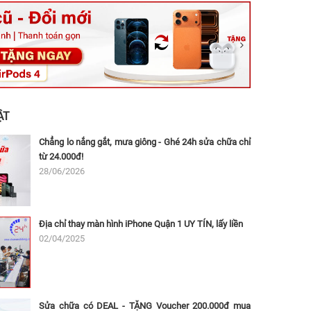
ệt, Tăng Nhơn Phú, Hồ Chí Minh (Q.9 TP. Thủ Đức cũ)
ân, Thủ Đức, Hồ Chí Minh (Bình Thọ, TP. Thủ Đức Cũ)
Ninh, Dĩ An, Hồ Chí Minh (Bình Dương Cũ)
 162A Ba Cu, Vũng Tàu, Hồ Chí Minh (TP. Vũng Tàu cũ)
 Thụ, Tân Sơn Nhất, Hồ Chí Minh (Tân Bình cũ)
ẬT
Chẳng lo nắng gắt, mưa giông - Ghé 24h sửa chữa chỉ
từ 24.000đ!
28/06/2026
Địa chỉ thay màn hình iPhone Quận 1 UY TÍN, lấy liền
02/04/2025
Sửa chữa có DEAL - TẶNG Voucher 200.000đ mua