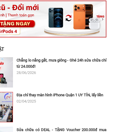
ệt, Tăng Nhơn Phú, Hồ Chí Minh (Q.9 TP. Thủ Đức cũ)
ân, Thủ Đức, Hồ Chí Minh (Bình Thọ, TP. Thủ Đức Cũ)
Ninh, Dĩ An, Hồ Chí Minh (Bình Dương Cũ)
 162A Ba Cu, Vũng Tàu, Hồ Chí Minh (TP. Vũng Tàu cũ)
 Thụ, Tân Sơn Nhất, Hồ Chí Minh (Tân Bình cũ)
ẬT
Chẳng lo nắng gắt, mưa giông - Ghé 24h sửa chữa chỉ
từ 24.000đ!
28/06/2026
Địa chỉ thay màn hình iPhone Quận 1 UY TÍN, lấy liền
02/04/2025
Sửa chữa có DEAL - TẶNG Voucher 200.000đ mua