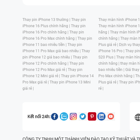
Thay pin iPhone 13 thường |
Thay pin
Thay màn hình iPhone 15
iPhone 16 Plus chính hãng |
Thay pin
Thay màn hình iPhone 1
iPhone 16 Pro chính hãng |
Thay pin
hãng |
Thay màn hình iP
iPhone 16 Pro Max chính hãng |
Thay pin
chính hãng |
Thay màn h
iPhone 11 bao nhiêu tiền |
Thay pin
Plus giá rẻ |
Dịch vụ tha
iPhone 11 Pro Max giá bao nhiêu |
Thay
iPhone 16 Pro |
Thay pi
pin iPhone 12 giá bao nhiêu |
Thay pin
S20 Plus |
Thay màn hìn
iPhone 12 Pro chính hãng |
Thay pin
chính hãng |
thay màn h
iPhone 12 Pro Max giá rẻ |
Thay pin
bao nhiêu tiền |
Giá thay
iPhone 12 Mini giá rẻ |
Thay pin iPhone 14
Pro Max chính hãng |
Th
Pro Max giá rẻ |
Thay pin iPhone 13 Mini
Plus giá rẻ |
Thay pin iP
giá rẻ |
rẻ |
Kết nối 24h:
CÔNG TY TNHH MỘT THÀNH VIÊN ĐÀO TẠO KỸ THUẬT VÀ THƯƠN