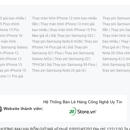
 giá bao nhiêu |
Thay màn hình iPhone 12 mini bao nhiêu
Thay pin Samsung
5 Plus chính
tiền |
Thay màn hình iPhone 13 mini giá
Thay pin Samsun
hone 15 Pro
bao nhiêu |
thay màn hình iPhone 15 Pro
tiền |
Thay pin Sa
ình iPhone 16
Max giá rẻ |
Giá Thay pin Samsung S22 |
Thay màn hình S
y màn hình
Thay pin Samsung Note 8 HCM |
Thay pin
bao nhiêu |
Thay
n Samsung Galaxy
iPhone 14 Plus giá rẻ |
Giá Thay pin
Plus giá rẻ |
Thay
h iPhone 12
Samsung S21 Plus |
Thay pin Samsung
Note 20 Ultra chí
ình iPhone 13
Galaxy A02s |
Thay pin Samsung S21
Samsung A12 chí
 pin iPhone 13
TPHCM |
Giá Thay pin Samsung S9 Plus |
hình Samsung S2
ay pin iPhone 15
Thay pin Samsung Note 20 giá rẻ |
thay pin Samsung
hone 11 Pro giá
Hệ Thống Bán Lẻ Hàng Công Nghệ Uy Tín
Website thành viên:
G MẠI HAI BỐN GIỜ Mã số thuế: 0305245702 Địa chỉ: 122/12G Tạ uyê