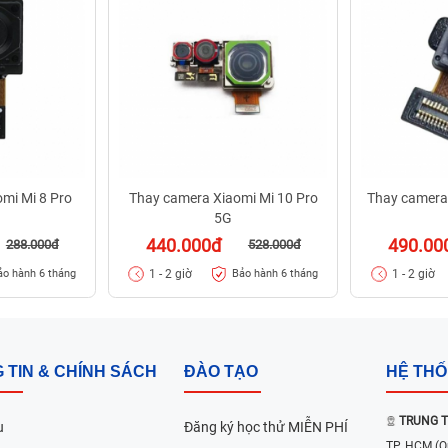
mi Mi 8 Pro
Thay camera Xiaomi Mi 10 Pro
Thay camera
5G
440.000đ
490.00
288.000đ
528.000đ
1 - 2 giờ
1 - 2 giờ
ảo hành 6 tháng
Bảo hành 6 tháng
 TIN & CHÍNH SÁCH
ĐÀO TẠO
HỆ TH
TRUNG T
u
Đăng ký học thử MIỄN PHÍ
TP. HCM
(Q