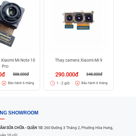
50
1 - 
 Xiaomi Mi Note 10
Thay camera Xiaomi Mi 9
Pro
0đ
290.000đ
588.000đ
348.000đ
1 - 2 giờ
Bảo hành 6 tháng
Bảo hành 6 tháng
ỐNG SHOWROOM
ÂM SỬA CHỮA - QUẬN 10:
260 Đường 3 Tháng 2, Phường Hòa Hưng,
uận 10 cũ)