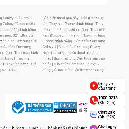
 Galaxy S22 Ultra |
Sửa điện thoại gần đây |
Sửa iPhone uy
g Galaxy S7 bao nhiêu
tín |
Thay pin iPhone chính hãng |
Thay
msung A50 chính hãng |
màn hình iPhone chính hãng |
Thay mặt
amsung S21 Ultra giá
kính iPhone chính hãng |
Thay kính lưng
 màn hình Samsung S10
iPhone chính hãng |
Sửa chữa Samsung
 màn hình Samsung
Galaxy J |
Sửa chữa Samsung Galaxy
nh hãng |
Thay màn hình
Note |
ép lại kính điện thoại giá bao
nh hãng |
Thay màn
nhiêu |
thay mặt lưng điện thoại giá bao
0 Plus chính hãng |
Giá
nhiêu |
Sửa chữa Samsung Galaxy S |
 S21 Ultra |
bảng giá sửa chữa điện thoại samsung |
Quay về
đầu trang
1900.0213
(8h - 22h)
Chat Zalo
(8h - 22h)
Chat ngay
n, Phường 4, Quận 11, Thành phố Hồ Chí Minh, Việt Nam