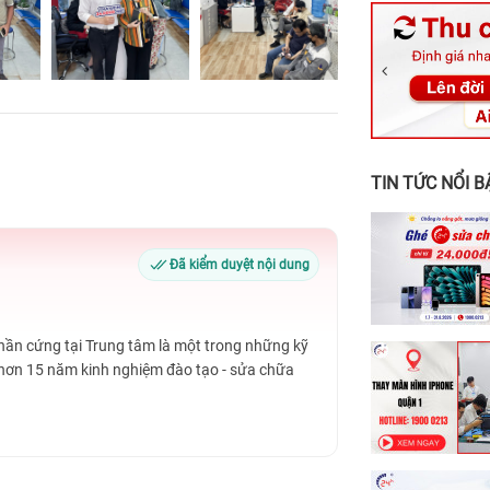
326 Lê Văn Vi
256 Võ Văn Ng
70 Nguyễn An 
24h Vũng Tàu:
198 Hoàng Văn
TIN TỨC NỔI B
Đã kiểm duyệt nội dung
Phần cứng tại Trung tâm là một trong những kỹ
 hơn 15 năm kinh nghiệm đào tạo - sửa chữa