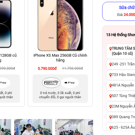
Sửa chữ
Giá
24.00
13
Hệ thống Sh
TRUNG TÂM SỬ
(Quận 10 cũ)
 128GB cũ
iPhone XS Max 256GB Cũ chính
iPhone XS 64GB Cũ
g
hãng
249 -251 Trần
.990.000đ
5.790.000đ
11.790.000đ
3.590.000đ
9
733 Hậu Giang
481A Nguyễn T
uất, 0 phí
0 trả trước, 0 lãi suất, 0 phí
0 trả trước, 0 lãi 
507 Tùng Thiệ
gười thân
chuyển đổi, 0 gọi người thân
chuyển đổi, 0 gọi 
23M Nguyễn Ản
389 Quang Tru
625 - 625A Âu