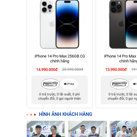
 Cũ chính
iPhone 14 Pro Max 256GB Cũ
iPhone 14 Pro Max
chính hãng
chính hãn
990.000đ
14.990.000đ
20.990.000đ
13.990.000đ
19
t, 0 phí
0 trả trước, 0 lãi suất, 0 phí
0 trả trước, 0 lãi s
ười thân
chuyển đổi, 0 gọi người thân
chuyển đổi, 0 gọi n
HÌNH ẢNH KHÁCH HÀNG