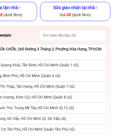
a tận nhà
Sửa giao nhận tại nhà
0đ
(dưới 5km)
Giá
0đ
(dưới 5km)
owroom
A CHỮA: 260 Đường 3 Tháng 2, Phường Hòa Hưng, TP.HCM
 chính hãng
iPhone 14 128GB Cũ chính hãng
iPhone 13 Pro M
chính h
 Quang Khải, Tân Định, Hồ Chí Minh (Quận 1 cũ)
.790.000đ
8.090.000đ
16.390.000đ
10.990.000đ
1
, Bình Phú, Hồ Chí Minh (Quận 6 cũ)
hị Thập, Tân Hưng, Hồ Chí Minh (Quận 7 cũ)
suất, 0 phí
0 trả trước, 0 lãi suất, 0 phí
0 trả trước, 0 lãi
n Vương, Xóm Củi, Hồ Chí Minh (Quận 8 cũ)
người thân
chuyển đổi, 0 gọi người thân
chuyển đổi, 0 gọi
h Thủ, Trung Mỹ Tây, Hồ Chí Minh (Q.12 cũ)
ng, Gò Vấp, Hồ Chí Minh (Q. Gò Vấp cũ)
 Cơ, Tân Phú, Hồ Chí Minh (Quận Tân Phú cũ)