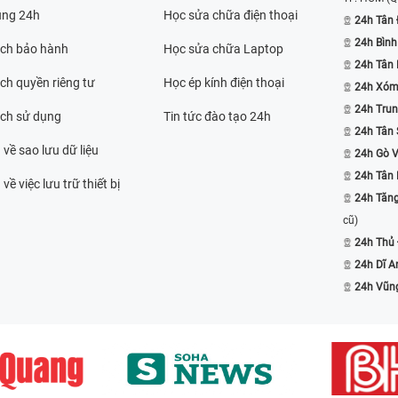
ụng 24h
Học sửa chữa điện thoại
24h Tân 
24h Bình
ách bảo hành
Học sửa chữa Laptop
24h Tân
ch quyền riêng tư
Học ép kính điện thoại
24h Xóm
24h Trun
ách sử dụng
Tin tức đào tạo 24h
24h Tân 
 về sao lưu dữ liệu
24h Gò 
24h Tân
về việc lưu trữ thiết bị
24h Tăn
cũ)
24h Thủ
24h Dĩ A
24h Vũn