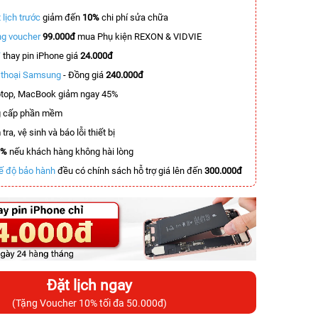
 lịch trước
giảm đến
10%
chi phí sửa chữa
g voucher
99.000đ
mua Phụ kiện REXON & VIDVIE
T
thay pin iPhone giá
24.000đ
n thoại Samsung
- Đồng giá
240.000đ
top, MacBook giảm ngay 45%
 cấp phần mềm
tra, vệ sinh và báo lỗi thiết bị
0%
nếu khách hàng không hài lòng
ế độ bảo hành
đều có chính sách hỗ trợ giá lên đến
300.000đ
Đặt lịch ngay
(Tặng Voucher 10% tối đa 50.000đ)
-8.300.000đ
-6.000.000đ