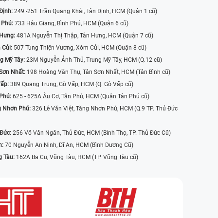
Định:
249 -251 Trần Quang Khải, Tân Định, HCM (Quận 1 cũ)
 Phú:
733 Hậu Giang, Bình Phú, HCM (Quận 6 cũ)
 Hưng:
481A Nguyễn Thị Thập, Tân Hưng, HCM (Quận 7 cũ)
 Củi:
507 Tùng Thiện Vương, Xóm Củi, HCM (Quận 8 cũ)
g Mỹ Tây:
23M Nguyễn Ảnh Thủ, Trung Mỹ Tây, HCM (Q.12 cũ)
Sơn Nhất:
198 Hoàng Văn Thụ, Tân Sơn Nhất, HCM (Tân Bình cũ)
Vấp:
389 Quang Trung, Gò Vấp, HCM (Q. Gò Vấp cũ)
 Phú:
625 - 625A Âu Cơ, Tân Phú, HCM (Quận Tân Phú cũ)
g Nhơn Phú:
326 Lê Văn Việt, Tăng Nhơn Phú, HCM (Q.9 TP. Thủ Đức
 Đức:
256 Võ Văn Ngân, Thủ Đức, HCM (Bình Thọ, TP. Thủ Đức Cũ)
n:
70 Nguyễn An Ninh, Dĩ An, HCM (Bình Dương Cũ)
g Tàu:
162A Ba Cu, Vũng Tàu, HCM (TP. Vũng Tàu cũ)