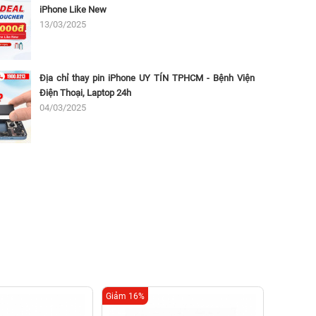
iPhone Like New
13/03/2025
Địa chỉ thay pin iPhone UY TÍN TPHCM - Bệnh Viện
Điện Thoại, Laptop 24h
04/03/2025
Giảm 16%
Giảm 16%
Thay c