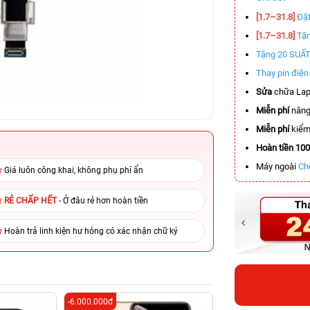
[1.7–31.8]
Đặt
[1.7–31.8]
Tặn
Tặng 20 SUẤ
Thay pin điệ
Sửa
chữa Lap
Miễn phí
nâng
Miễn phí
kiểm 
Hoàn tiền 10
Máy ngoài
Ch
Giá luôn công khai, không phụ phí ẩn
RẺ CHẤP HẾT
- Ở đâu rẻ hơn hoàn tiền
Hoàn trả linh kiện hư hỏng có xác nhận chữ ký
-6.000.000đ
-6.200.000đ