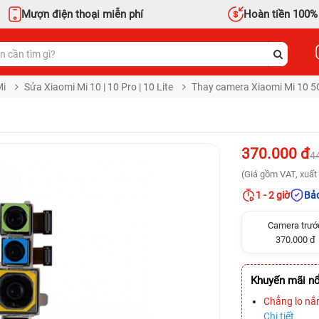
Mượn điện thoại miễn phí
Hoàn tiền 100%
Mi
Sửa Xiaomi Mi 10 | 10 Pro | 10 Lite
Thay camera Xiaomi Mi 10 5
370.000 đ
4
(Giá gồm VAT, xuất 
1 - 2 giờ
Bảo
Camera trướ
370.000 đ
Khuyến mãi nổ
Chẳng lo nắ
Chi tiết