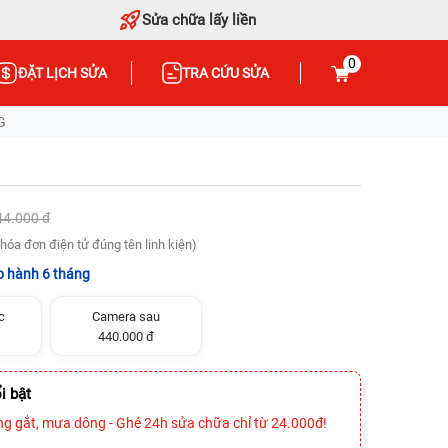
Sửa chữa lấy liền
0
ĐẶT LỊCH SỬA
TRA CỨU SỬA
G
44.000 đ
hóa đơn điện tử đúng tên linh kiện)
 hành 6 tháng
c
Camera sau
440.000 đ
i bật
ng gắt, mưa dông - Ghé 24h sửa chữa chỉ từ 24.000đ!