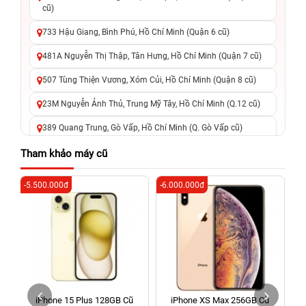
cũ)
733 Hậu Giang, Bình Phú, Hồ Chí Minh (Quận 6 cũ)
481A Nguyễn Thị Thập, Tân Hưng, Hồ Chí Minh (Quận 7 cũ)
507 Tùng Thiện Vương, Xóm Củi, Hồ Chí Minh (Quận 8 cũ)
23M Nguyễn Ảnh Thủ, Trung Mỹ Tây, Hồ Chí Minh (Q.12 cũ)
389 Quang Trung, Gò Vấp, Hồ Chí Minh (Q. Gò Vấp cũ)
625 - 625A Âu Cơ, Tân Phú, Hồ Chí Minh (Quận Tân Phú cũ)
Tham khảo máy cũ
326 Lê Văn Việt, Tăng Nhơn Phú, Hồ Chí Minh (Q.9 TP. Thủ
-5.500.000đ
-6.000.000đ
-3
Đức cũ)
256 Võ Văn Ngân, Thủ Đức, Hồ Chí Minh (Bình Thọ, TP. Thủ
Đức Cũ)
70 Nguyễn An Ninh, Dĩ An, Hồ Chí Minh (Bình Dương Cũ)
24h Vũng Tàu: 162A Ba Cu, Vũng Tàu, Hồ Chí Minh (TP. Vũng
Tàu cũ)
iPhone 15 Plus 128GB Cũ
iPhone XS Max 256GB Cũ
198 Hoàng Văn Thụ, Tân Sơn Nhất, Hồ Chí Minh (Tân Bình