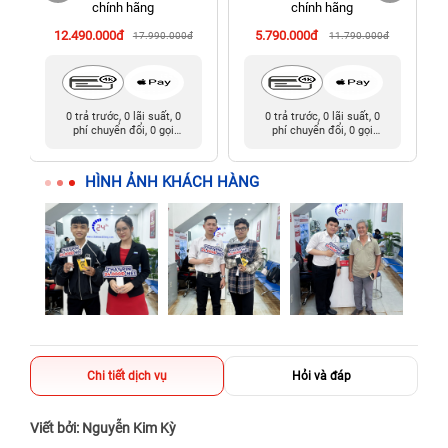
chính hãng
chính hãng
cũ)
12.490.000đ
5.790.000đ
17.990.000đ
11.790.000đ
0 trả trước, 0 lãi suất, 0
0 trả trước, 0 lãi suất, 0
phí chuyển đổi, 0 gọi
phí chuyển đổi, 0 gọi
người thân
người thân
HÌNH ẢNH KHÁCH HÀNG
Chi tiết dịch vụ
Hỏi và đáp
Viết bởi: Nguyễn Kim Kỳ