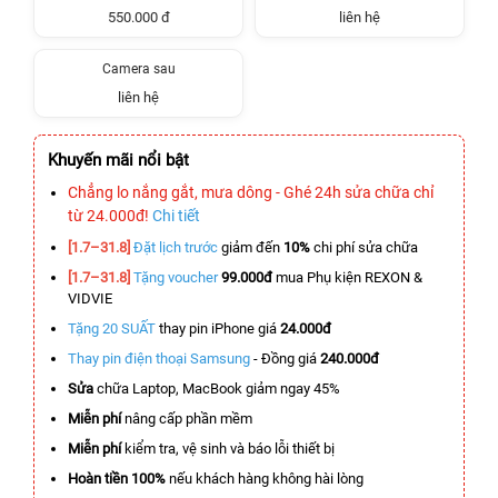
550.000 đ
liên hệ
Camera sau
liên hệ
Khuyến mãi nổi bật
Chẳng lo nắng gắt, mưa dông - Ghé 24h sửa chữa chỉ
từ 24.000đ!
Chi tiết
[1.7–31.8]
Đặt lịch trước
giảm đến
10%
chi phí sửa chữa
[1.7–31.8]
Tặng voucher
99.000đ
mua Phụ kiện REXON &
VIDVIE
Tặng 20 SUẤT
thay pin iPhone giá
24.000đ
Thay pin điện thoại Samsung
- Đồng giá
240.000đ
Sửa
chữa Laptop, MacBook giảm ngay 45%
Miễn phí
nâng cấp phần mềm
Miễn phí
kiểm tra, vệ sinh và báo lỗi thiết bị
Hoàn tiền 100%
nếu khách hàng không hài lòng