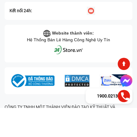
Kết nối 24h:
Website thành viên:
Hệ Thống Bán Lẻ Hàng Công Nghệ Uy Tín
1900.0213
CÔNG TY TNHH MỘT THÀNH VIÊN ĐÀO TẠO KỸ THUẬT VÀ
THƯƠNG MẠI HAI BỐN GIỜ Mã số thuế: 0305245702 Địa chỉ:
122/12G Tạ uyên, Phường 4, Quận 11, Thành phố Hồ Chí Minh, Việt
Nam