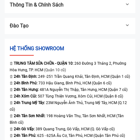
Thông Tin & Chính Sách
Đào Tạo
HỆ THỐNG SHOWROOM
TRUNG TÂM SỬA CHỮA - QUẬN 10:
260 Đường 3 Tháng 2, Phường
Hòa Hưng, TP. HCM
(Quận 10 cũ)
24h Tân Định:
249 -251 Trần Quang Khải, Tân Định, HCM (Quận 1 cũ)
24h Bình Phú:
733 Hậu Giang, Bình Phú, HCM (Quận 6 cũ)
24h Tân Hưng:
481A Nguyễn Thị Thập, Tân Hưng, HCM (Quận 7 cũ)
24h Xóm Củi:
507 Tùng Thiện Vương, Xóm Củi, HCM (Quận 8 cũ)
24h Trung Mỹ Tây:
23M Nguyễn Ảnh Thủ, Trung Mỹ Tây, HCM (Q.12
cũ)
24h Tân Sơn Nhất:
198 Hoàng Văn Thụ, Tân Sơn Nhất, HCM (Tân
Bình cũ)
24h Gò Vấp:
389 Quang Trung, Gò Vấp, HCM (Q. Gò Vấp cũ)
24h Tân Phú:
625 - 625A Âu Cơ, Tân Phú, HCM (Quận Tân Phú cũ)